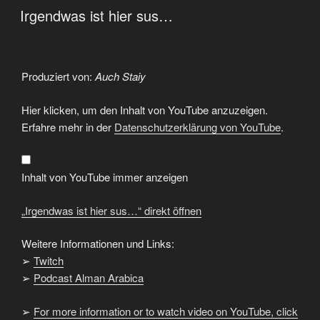
AM
Irgendwas ist hier sus…
Produziert von:
Auch Staiy
„Irgendwas
Hier klicken, um den Inhalt von YouTube anzuzeigen.
ist
hier
Erfahre mehr in der
Datenschutzerklärung von YouTube
.
sus…“
von
YouTube
anzeigen
Inhalt von YouTube immer anzeigen
„Irgendwas ist hier sus…“ direkt öffnen
Weitere Informationen und Links:
➢
Twitch
➢
Podcast Alman Arabica
➢
For more information or to watch video on YouTube, click