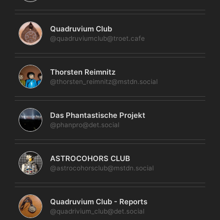
Quadruvium Club
@quadruviumclub@troet.cafe
Thorsten Reimnitz
@thorsten_reimnitz@mstdn.social
Das Phantastische Projekt
@phanpro@det.social
ASTROCOHORS CLUB
@astrocohorsclub@mstdn.social
Quadruvium Club - Reports
@quadrivium_club@det.social