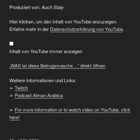
Produziert von:
Auch Staiy
„WAS
Hier klicken, um den Inhalt von YouTube anzuzeigen.
ist
diese
Erfahre mehr in der
Datenschutzerklärung von YouTube
.
Betrugsmasche…“
von
YouTube
anzeigen
Inhalt von YouTube immer anzeigen
„WAS ist diese Betrugsmasche…“ direkt öffnen
Weitere Informationen und Links:
➢
Twitch
➢
Podcast Alman Arabica
➢
For more information or to watch video on YouTube, click
here!
VERÖFFENTLICHT