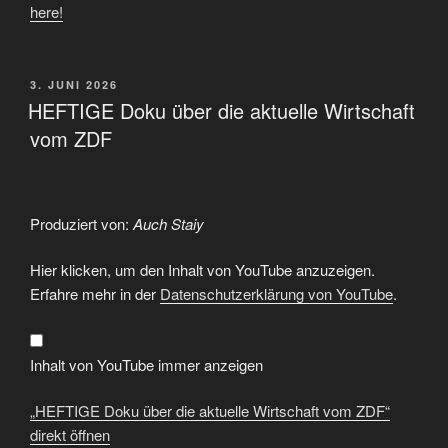
here!
VERÖFFENTLICHT
3. JUNI 2026
AM
HEFTIGE Doku über die aktuelle Wirtschaft
vom ZDF
Produziert von:
Auch Staiy
„HEFTIGE
Hier klicken, um den Inhalt von YouTube anzuzeigen.
Doku
über
Erfahre mehr in der
Datenschutzerklärung von YouTube
.
die
aktuelle
Wirtschaft
vom
ZDF“
Inhalt von YouTube immer anzeigen
von
YouTube
anzeigen
„HEFTIGE Doku über die aktuelle Wirtschaft vom ZDF“
direkt öffnen