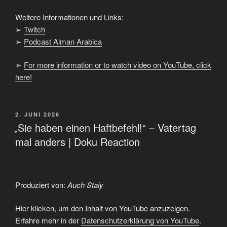
Weitere Informationen und Links:
➢
Twitch
➢
Podcast Alman Arabica
➢
For more information or to watch video on YouTube, click
here!
VERÖFFENTLICHT
2. JUNI 2026
AM
„Sie haben einen Haftbefehl!“ – Vatertag
mal anders | Doku Reaction
Produziert von:
Auch Staiy
„"Sie
Hier klicken, um den Inhalt von YouTube anzuzeigen.
haben
einen
Erfahre mehr in der
Datenschutzerklärung von YouTube
.
Haftbefehl!"