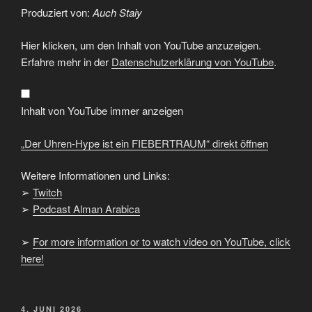
Produziert von:
Auch Staiy
„Der
Hier klicken, um den Inhalt von YouTube anzuzeigen.
Uhren-
Hype
Erfahre mehr in der
Datenschutzerklärung von YouTube
.
ist
ein
FIEBERTRAUM“
von
YouTube
Inhalt von YouTube immer anzeigen
anzeigen
„Der Uhren-Hype ist ein FIEBERTRAUM“ direkt öffnen
Weitere Informationen und Links:
➢
Twitch
➢
Podcast Alman Arabica
➢
For more information or to watch video on YouTube, click
here!
VERÖFFENTLICHT
4. JUNI 2026