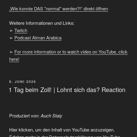
„Wie konnte DAS "normal" werden?!“ direkt öffnen
Weitere Informationen und Links:
➢
Twitch
➢
Podcast Alman Arabica
➢
For more information or to watch video on YouTube, click
here!
VERÖFFENTLICHT
8. JUNI 2026
AM
1 Tag beim Zoll! | Lohnt sich das? Reaction
Produziert von:
Auch Staiy
„1
Hier klicken, um den Inhalt von YouTube anzuzeigen.
Tag
beim
Erfahre mehr in der
Datenschutzerklärung von YouTube
.