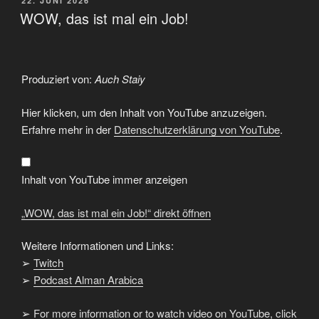
22. JUNI 2026
AM
WOW, das ist mal ein Job!
Produziert von:
Auch Staiy
„WOW,
Hier klicken, um den Inhalt von YouTube anzuzeigen.
das
ist
Erfahre mehr in der
Datenschutzerklärung von YouTube
.
mal
ein
Job!“
von
YouTube
Inhalt von YouTube immer anzeigen
anzeigen
„WOW, das ist mal ein Job!“ direkt öffnen
Weitere Informationen und Links:
➢
Twitch
➢
Podcast Alman Arabica
➢
For more information or to watch video on YouTube, click