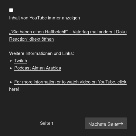
–
Vatertag
mal
anders
Inhalt von YouTube immer anzeigen
|
Doku
Reaction“
„"Sie haben einen Haftbefehl!" – Vatertag mal anders | Doku
von
YouTube
Reaction“ direkt öffnen
anzeigen
Weitere Informationen und Links:
➢
Twitch
➢
Podcast Alman Arabica
➢
For more information or to watch video on YouTube, click
here!
Seitennummerierung
Seite
1
Nächste Seite
der