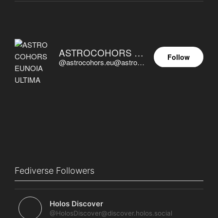
ASTROCOHORS EUNOIA ULTIMA
Follow
@astrocohors.eu@astrocohors.eu
Fediverse Followers
Holos Discover
@HolosDiscover@discover.holos.social