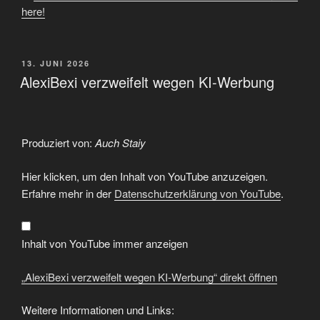
here!
VERÖFFENTLICHT
13. JUNI 2026
AM
AlexiBexi verzweifelt wegen KI-Werbung
Produziert von:
Auch Staiy
„AlexiBexi
Hier klicken, um den Inhalt von YouTube anzuzeigen.
verzweifelt
wegen
Erfahre mehr in der
Datenschutzerklärung von YouTube
.
KI-
Werbung“
von
YouTube
anzeigen
Inhalt von YouTube immer anzeigen
„AlexiBexi verzweifelt wegen KI-Werbung“ direkt öffnen
Weitere Informationen und Links: