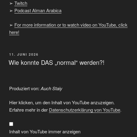
➢
Twitch
➢
Podcast Alman Arabica
➢
For more information or to watch video on YouTube, click
here!
VERÖFFENTLICHT
11. JUNI 2026
AM
Wie konnte DAS „normal“ werden?!
Produziert von:
Auch Staiy
„Wie
Hier klicken, um den Inhalt von YouTube anzuzeigen.
konnte
DAS
Erfahre mehr in der
Datenschutzerklärung von YouTube
.
"normal"
werden?!“
von
YouTube
anzeigen
Inhalt von YouTube immer anzeigen