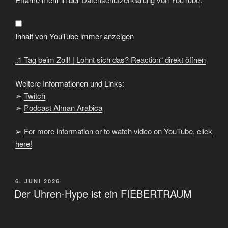
Zoll!
|
Lohnt
sich
das?
Inhalt von YouTube immer anzeigen
Reaction“
von
YouTube
„1 Tag beim Zoll! | Lohnt sich das? Reaction“ direkt öffnen
anzeigen
Weitere Informationen und Links:
➢
Twitch
➢
Podcast Alman Arabica
➢
For more information or to watch video on YouTube, click
here!
VERÖFFENTLICHT
6. JUNI 2026
AM
Der Uhren-Hype ist ein FIEBERTRAUM