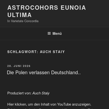
Zum
ASTROCOHORS EUNOIA
Inhalt
ULTIMA
springen
In Varietate Concordia
Menü
SCHLAGWORT:
AUCH STAIY
VERÖFFENTLICHT
28. JUNI 2026
AM
Die Polen verlassen Deutschland..
Produziert von:
Auch Staiy
„Die
Hier klicken, um den Inhalt von YouTube anzuzeigen.
Polen