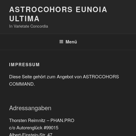
Zum
ASTROCOHORS EUNOIA
Inhalt
ULTIMA
springen
In Varietate Concordia
Menü
IMPRESSUM
Diese Seite gehört zum Angebot von ASTROCOHORS
COMMAND.
Adressangaben
Thorsten Reimnitz – PHAN.PRO
c/o Autorenglück #99015
Albert-Einstein-Str. 47