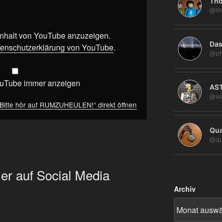
Tho
@th
 Inhalt von YouTube anzuzeigen.
Das
enschutzerklärung von YouTube
.
@ph
ouTube immer anzeigen
AS
@as
 Bitte hör auf RUMZUHEULEN!“ direkt öffnen
Qua
@qu
er auf Social Media
Archiv