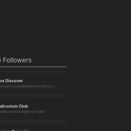
 Followers
os Discover
@HolosDiscover@discover.holos.social
druvium Club
adruviumclub@troet.cafe