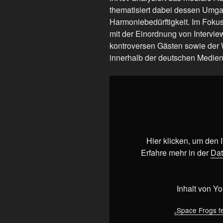
thematisiert dabei dessen Umga
Harmoniebedürftigkeit. Im Fokus
mit der Einordnung von Intervie
kontroversen Gästen sowie der
innerhalb der deutschen Medien
„Space
Frogs
feuern
gegen
Ben
Ungeskriptet“
Hier klicken, um den
von
Erfahre mehr in der
Dat
YouTube
anzeigen
Inhalt von Y
„Space Frogs f