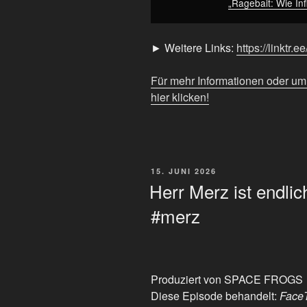
„Ragebait: Wie In
► Weitere Links:
https://linktr.
Für mehr Informationen oder u
hier klicken!
VERÖFFENTLICHT
15. JUNI 2026
AM
Herr Merz ist endli
#merz
Produziert von SPACE FROGS
Diese Episode behandelt:
FaceT