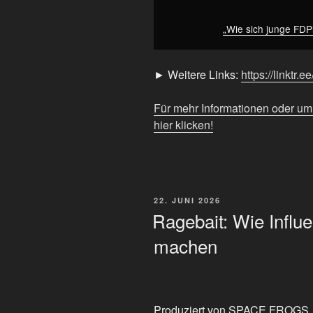
anzeigen
„Wie sich junge FDPl
► Weitere Links:
https://linktr.
Für mehr Informationen oder u
hier klicken!
VERÖFFENTLICHT
22. JUNI 2026
AM
Ragebait: Wie Influ
machen
Produziert von SPACE FROGS