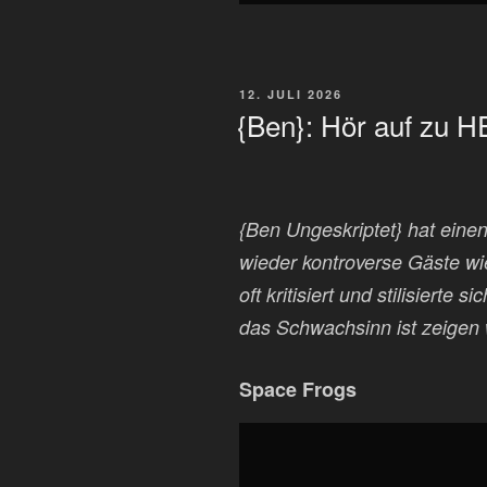
VERÖFFENTLICHT
12. JULI 2026
AM
{Ben}: Hör auf zu
{Ben Ungeskriptet} hat eine
wieder kontroverse Gäste wi
oft kritisiert und stilisierte
das Schwachsinn ist zeigen 
Space Frogs
„{Ben}
Bitte
hör