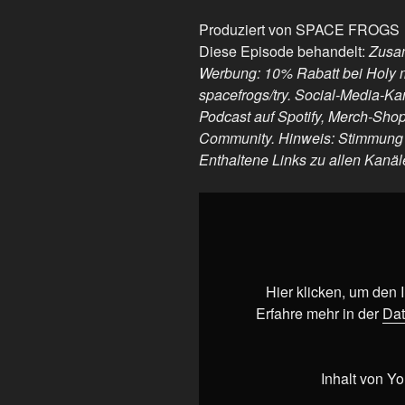
Produziert von SPACE FROGS
Diese Episode behandelt:
Zusam
Werbung: 10% Rabatt bei Holy
spacefrogs/try. Social-Media-Kan
Podcast auf Spotify, Merch-Shop
Community. Hinweis: Stimmung ü
Enthaltene Links zu allen Kanäl
„Wie
sich
junge
FDPler
auf
Hier klicken, um den
Social
Erfahre mehr in der
Dat
Media
blamieren“
von
Inhalt von Y
YouTube