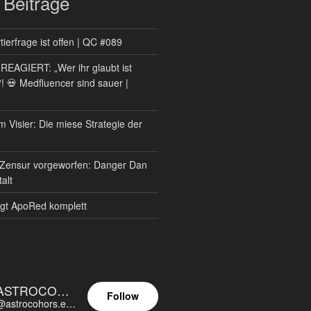
 Beiträge
ierfrage ist offen | QC #089
AGIERT: „Wer ihr glaubt ist
?! 💀 Medfluencer sind sauer |
m Visier: Die miese Strategie der
Zensur vorgeworfen: Danger Dan
alt
gt ApoRed komplett
ASTROCOHORS EUNOIA ULTIMA
Follow
@astrocohors.eu@astrocohors.eu