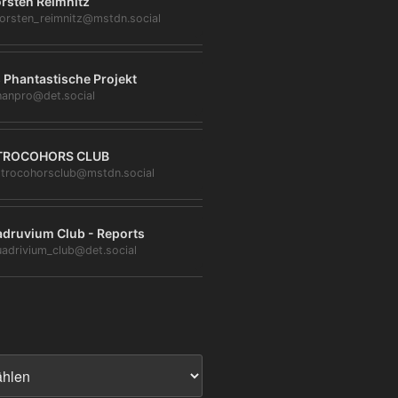
rsten Reimnitz
orsten_reimnitz@mstdn.social
 Phantastische Projekt
anpro@det.social
TROCOHORS CLUB
trocohorsclub@mstdn.social
druvium Club - Reports
adrivium_club@det.social