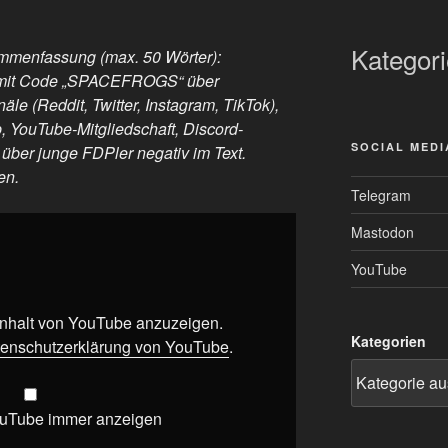
Kategor
menfassung (max. 50 Wörter):
 mit Code „SPACEFROGS“ über
äle (Reddit, Twitter, Instagram, TikTok),
, YouTube-Mitgliedschaft, Discord-
SOCIAL MEDI
ber junge FDPler negativ im Text.
en.
Telegram
Mastodon
YouTube
 Inhalt von YouTube anzuzeigen.
Kategorien
enschutzerklärung von YouTube
.
ouTube immer anzeigen