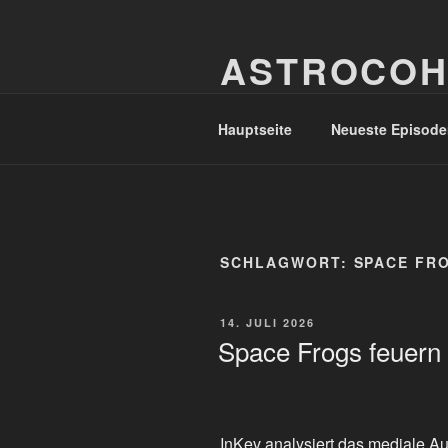
Zum
Inhalt
ASTROCOH
springen
In Varietate Concordia
Hauptseite
Neueste Episode
SCHLAGWORT:
SPACE FR
VERÖFFENTLICHT
14. JULI 2026
AM
Space Frogs feuern
InKev analysiert das mediale Au