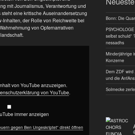
Neueste
ng mit Journalismus, Verantwortung und
 steht eine kritische Auseinandersetzung
Bonn: Die Quart
w-Inhalten, der Rolle von Reichweite bei
 Wahrnehmung von Opfernarrativen
PSYCHOLOGE RE
landschaft.
selbst schuld” 
nessadhs
Minderjährige i
Konzerne
Dem ZDF wird 
und die AnfAnst
 Inhalt von YouTube anzuzeigen.
Solmecke zerle
enschutzerklärung von YouTube
.
ouTube immer anzeigen
euern gegen Ben Ungeskriptet“ direkt öffnen