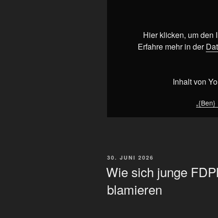
auf
RUMZUHEULEN!“
von
Hier klicken, um den
YouTube
Erfahre mehr in der
Dat
anzeigen
Inhalt von Y
„{Ben}
VERÖFFENTLICHT
30. JUNI 2026
AM
Wie sich junge FDPl
blamieren