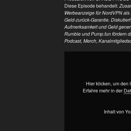
Diese Episode behandelt:
Zusam
Werbeanzeige für NordVPN als A
Geld-zurück-Garantie. Diskutiert
Aufmerksamkeit und Geld generi
Rumble und Pump.fun fördern di
Podcast, Merch, Kanalmitglieds
„Ragebait:
Wie
Influencer
Hass
zu
Hier klicken, um den
Geld
Erfahre mehr in der
Dat
machen“
von
YouTube
Inhalt von Y
anzeigen