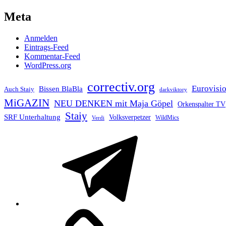
Meta
Anmelden
Eintrags-Feed
Kommentar-Feed
WordPress.org
correctiv.org
Eurovisi
Bissen BlaBla
Auch Staiy
darkviktory
MiGAZIN
NEU DENKEN mit Maja Göpel
Orkenspalter TV
Staiy
SRF Unterhaltung
Volksverpetzer
WildMics
Verdi
Telegram
Mastodon