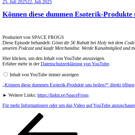
Veröffentlicht
25. Juli 2025
22. Juli 2025
am
Können diese dummen Esoterik-Produkte u
Produziert von SPACE FROGS
Diese Episode behandelt:
Gönn dir 5€ Rabatt bei Holy mit dem Code
unseren Podcast und kaufe Merchandise. Werde Kanalmitglied und tre
„Können
Hier klicken, um den Inhalt von YouTube anzuzeigen.
diese
Erfahre mehr in der
Datenschutzerklärung von YouTube
.
dummen
Esoterik-
Inhalt von YouTube immer anzeigen
Produkte
uns
„Können diese dummen Esoterik-Produkte uns heilen?“ direkt öffnen
heilen?“
von
YouTube
► Weitere Links:
https://linktr.ee/SpaceFrogs
anzeigen
Für mehr Informationen oder um das Video auf YouTube anzuschauen,
Seitennummerierung
Vorherige
Seite
Seite
Seite
Seite
der
Beiträge