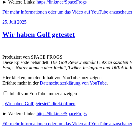
🔴“
► Weitere Links:
https://linktr.ee/SpaceFrogs
von
YouTube
Für mehr Informationen oder um das Video auf YouTube anzuschauen,
anzeigen
Veröffentlicht
25. Juli 2025
am
Wir haben Golf getestet
Produziert von SPACE FROGS
Diese Episode behandelt:
Die Golf Review enthält Links zu sozialen
Frogs. Nutzer können über Reddit, Twitter, Instagram und TikTok in Ko
„Wir
Hier klicken, um den Inhalt von YouTube anzuzeigen.
haben
Erfahre mehr in der
Datenschutzerklärung von YouTube
.
Golf
getestet“
Inhalt von YouTube immer anzeigen
von
YouTube
„Wir haben Golf getestet“ direkt öffnen
anzeigen
► Weitere Links:
https://linktr.ee/SpaceFrogs
Für mehr Informationen oder um das Video auf YouTube anzuschauen,