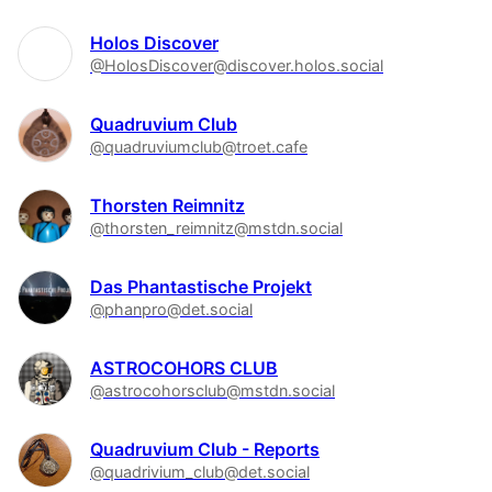
Holos Discover
@HolosDiscover@discover.holos.social
Quadruvium Club
@quadruviumclub@troet.cafe
Thorsten Reimnitz
@thorsten_reimnitz@mstdn.social
Das Phantastische Projekt
@phanpro@det.social
ASTROCOHORS CLUB
@astrocohorsclub@mstdn.social
Quadruvium Club - Reports
@quadrivium_club@det.social