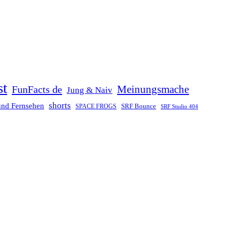
st
Meinungsmache
FunFacts de
Jung & Naiv
shorts
und Fernsehen
SRF Bounce
SPACE FROGS
SRF Studio 404