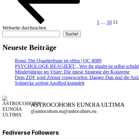
1
…
10
11
Webseite durchsuchen
Suche!
Neueste Beiträge
Bonn: Die Quartierfrage ist offen | QC #089
PSYCHOLOGE REAGIERT: „Wer ihr glaubt ist selbst schuld” ?
Minderjährige im Visier: Die miese Strategie der Konzerne
Dem ZDF wird Zensur vorgeworfen: Danger Dan und die AnfA
Solmecke zerlegt ApoRed komplett
ASTROCOHORS EUNOIA ULTIMA
@astrocohors.eu@astrocohors.eu
Fediverse Followers