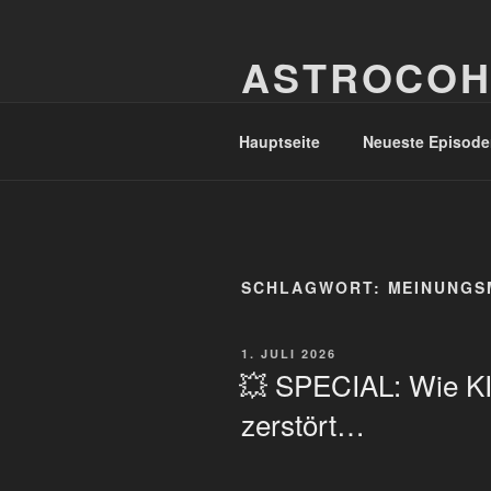
Zum
Inhalt
ASTROCOH
springen
In Varietate Concordia
Hauptseite
Neueste Episode
SCHLAGWORT:
MEINUNGS
VERÖFFENTLICHT
1. JULI 2026
AM
💥 SPECIAL: Wie KI
zerstört…