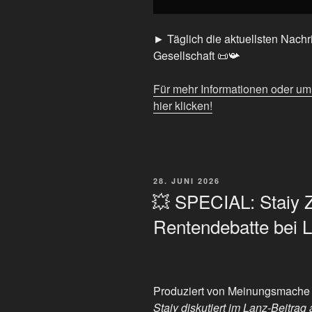
► Täglich die aktuellsten Nachri
Gesellschaft 📜📯
Für mehr Informationen oder u
hier klicken!
VERÖFFENTLICHT
28. JUNI 2026
AM
💥 SPECIAL: Staiy
Rentendebatte bei 
Produziert von Meinungsmache
Staiy diskutiert im Lanz-Beitrag