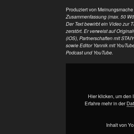
Produziert von Meinungsmache
Zusammenfassung (max. 50 Wör
Der Text bewirbt ein Video zur 
zerstört. Er verweist auf Origin
(iOS), Partnerschaften mit STA
sowie Editor Yannik mit YouTube
Podcast und YouTube.
„💥
SPECIAL:
Wie
KI
die
Hier klicken, um den
sozialen
Erfahre mehr in der
Dat
Medien
zerstört…“
von
Inhalt von Y
YouTube