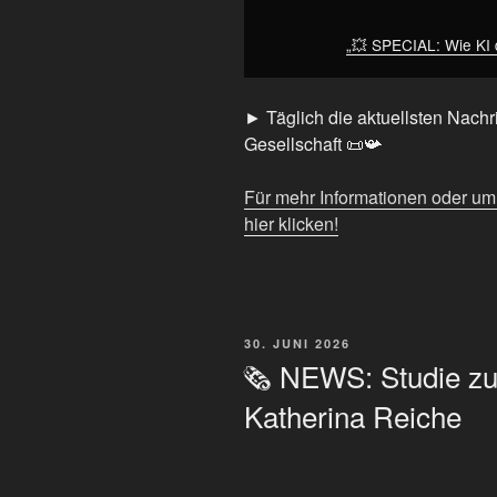
anzeigen
„💥 SPECIAL: Wie KI d
► Täglich die aktuellsten Nachri
Gesellschaft 📜📯
Für mehr Informationen oder u
hier klicken!
VERÖFFENTLICHT
30. JUNI 2026
AM
🗞️ NEWS: Studie 
Katherina Reiche