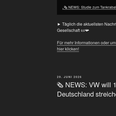
anzeigen
„🗞️ NEWS: Studie zum Tankraba
► Täglich die aktuellsten Nachri
Gesellschaft 📜📯
Für mehr Informationen oder u
hier klicken!
VERÖFFENTLICHT
29. JUNI 2026
AM
🗞️ NEWS: VW will 1
Deutschland strei