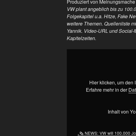
Produziert von Meinungsmache
VW plant angeblich bis zu 100.
Folgekapitel u.a. Hitze, Fake N
weitere Themen. Quellenliste mi
Yannik. Video-URL und Social-
Kapitelzeiten.
„🗞️
NEWS:
VW
will
100.000
Hier klicken, um den
Jobs
Erfahre mehr in der
Dat
in
Deutschland
streichen…“
Inhalt von Y
von
YouTube
anzeigen
„🗞️ NEWS: VW will 100.000 Jo