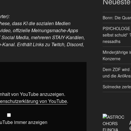
Neueste
ter):
Bonn: Die Quart
These, dass KI die sozialen Medien
PSYCHOLOGE RE
alvideo, offizielle Meinungsmache-Apps
selbst schuld” 
IY Social Media, mehreren STAIY-Kanälen,
nessadhs
-Kanal. Enthält Links zu Twitch, Discord,
Minderjährige i
Konzerne
Dem ZDF wird 
und die AnfAnst
Solmecke zerle
 Inhalt von YouTube anzuzeigen.
enschutzerklärung von YouTube
.
ouTube immer anzeigen