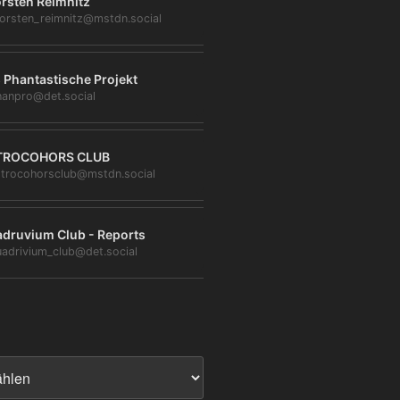
rsten Reimnitz
orsten_reimnitz@mstdn.social
 Phantastische Projekt
anpro@det.social
TROCOHORS CLUB
trocohorsclub@mstdn.social
druvium Club - Reports
adrivium_club@det.social