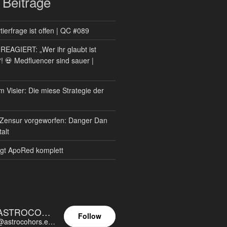
 Beiträge
ierfrage ist offen | QC #089
AGIERT: „Wer ihr glaubt ist
?! 💀 Medfluencer sind sauer |
m Visier: Die miese Strategie der
Zensur vorgeworfen: Danger Dan
alt
gt ApoRed komplett
ASTROCOHORS EUNOIA ULTIMA
Follow
@astrocohors.eu@astrocohors.eu