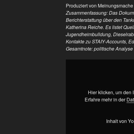
Produziert von Meinungsmache
Zusammenfassung: Das Dokument
Berichterstattung über den Tank
Katherina Reiche. Es listet Que
Jugendheimbulldung, Dieselraba
Kontakte zu STAIY-Accounts, Edi
Gesamtnote: politische Analyse 
„🗞️
NEWS:
Studie
zum
Tankrabatt
Hier klicken, um den
EXPOSED
Erfahre mehr in der
Dat
Katherina
Reiche“
von
Inhalt von Y
YouTube