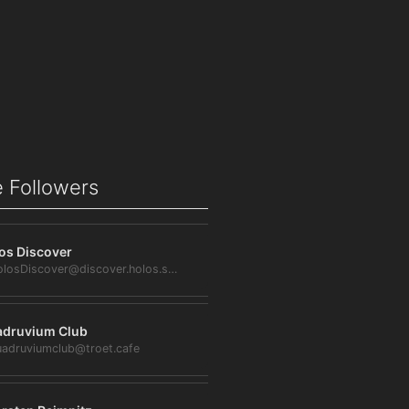
 Followers
os Discover
@HolosDiscover@discover.holos.social
druvium Club
adruviumclub@troet.cafe