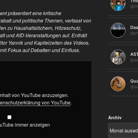
Tho
@th
 präsentiert eine kritische
rabatt und politische Themen, verfasst von
llen zu Haushaltslöchern, Hitzeschutz,
Das
@ph
tt und AfD-Veranstaltungen auf. Enthält
tor Yannik und Kapitelzeiten des Videos.
mit Fokus auf Debatten und Einfluss.
AS
@as
Qua
@qu
 Inhalt von YouTube anzuzeigen.
enschutzerklärung von YouTube
.
Archiv
ouTube immer anzeigen