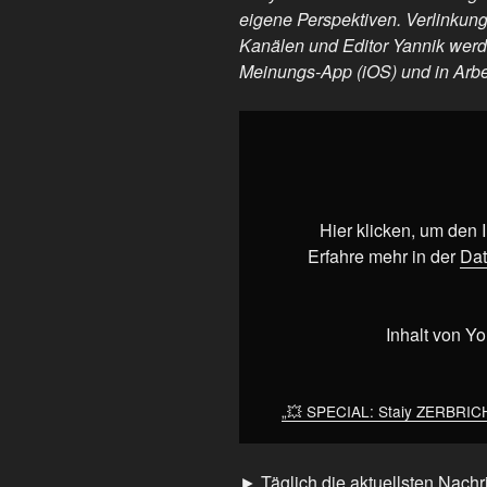
eigene Perspektiven. Verlinkun
Kanälen und Editor Yannik werden
Meinungs-App (iOS) und in Arbei
„💥
SPECIAL:
Staiy
ZERBRICHT
an
Hier klicken, um den
Rentendebatte
Erfahre mehr in der
Dat
bei
Lanz“
von
Inhalt von Y
YouTube
anzeigen
„💥 SPECIAL: Staiy ZERBRICHT
► Täglich die aktuellsten Nachri