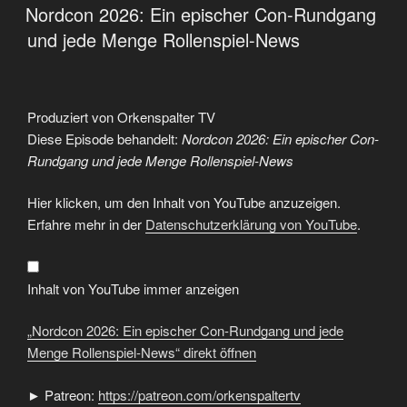
AM
Nordcon 2026: Ein epischer Con-Rundgang
und jede Menge Rollenspiel-News
Produziert von Orkenspalter TV
Diese Episode behandelt:
Nordcon 2026: Ein epischer Con-
Rundgang und jede Menge Rollenspiel-News
„Nordcon
Hier klicken, um den Inhalt von YouTube anzuzeigen.
2026:
Ein
Erfahre mehr in der
Datenschutzerklärung von YouTube
.
epischer
Con-
Rundgang
und
jede
Inhalt von YouTube immer anzeigen
Menge
Rollenspiel-
News“
„Nordcon 2026: Ein epischer Con-Rundgang und jede
von
YouTube
Menge Rollenspiel-News“ direkt öffnen
anzeigen
► Patreon:
https://patreon.com/orkenspaltertv