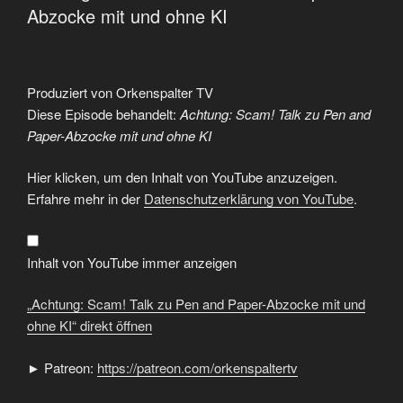
Abzocke mit und ohne KI
Produziert von Orkenspalter TV
Diese Episode behandelt:
Achtung: Scam! Talk zu Pen and
Paper-Abzocke mit und ohne KI
„Achtung:
Hier klicken, um den Inhalt von YouTube anzuzeigen.
Scam!
Talk
Erfahre mehr in der
Datenschutzerklärung von YouTube
.
zu
Pen
and
Paper-
Abzocke
Inhalt von YouTube immer anzeigen
mit
und
ohne
„Achtung: Scam! Talk zu Pen and Paper-Abzocke mit und
KI“
von
ohne KI“ direkt öffnen
YouTube
anzeigen
► Patreon:
https://patreon.com/orkenspaltertv