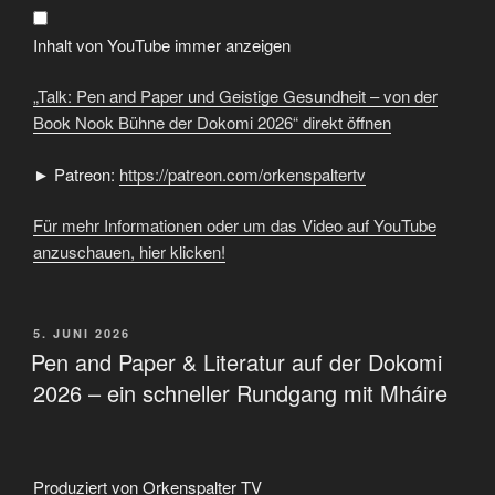
Geistige
Gesundheit
–
Inhalt von YouTube immer anzeigen
von
der
Book
„Talk: Pen and Paper und Geistige Gesundheit – von der
Nook
Bühne
Book Nook Bühne der Dokomi 2026“ direkt öffnen
der
Dokomi
2026“
► Patreon:
https://patreon.com/orkenspaltertv
von
YouTube
anzeigen
Für mehr Informationen oder um das Video auf YouTube
anzuschauen, hier klicken!
VERÖFFENTLICHT
5. JUNI 2026
AM
Pen and Paper & Literatur auf der Dokomi
2026 – ein schneller Rundgang mit Mháire
Produziert von Orkenspalter TV