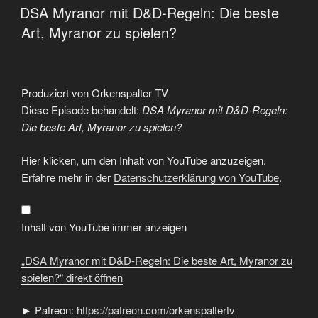
AM
DSA Myranor mit D&D-Regeln: Die beste
Art, Myranor zu spielen?
Produziert von Orkenspalter TV
Diese Episode behandelt:
DSA Myranor mit D&D-Regeln:
Die beste Art, Myranor zu spielen?
„DSA
Hier klicken, um den Inhalt von YouTube anzuzeigen.
Myranor
mit
Erfahre mehr in der
Datenschutzerklärung von YouTube
.
D&D-
Regeln:
Die
beste
Art,
Inhalt von YouTube immer anzeigen
Myranor
zu
spielen?“
„DSA Myranor mit D&D-Regeln: Die beste Art, Myranor zu
von
YouTube
spielen?“ direkt öffnen
anzeigen
► Patreon:
https://patreon.com/orkenspaltertv