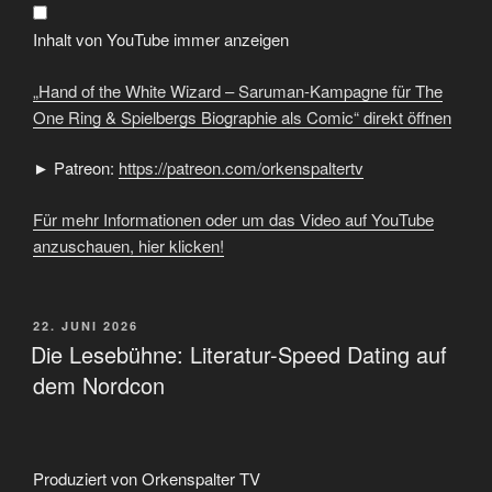
–
Saruman-
Kampagne
Inhalt von YouTube immer anzeigen
für
The
One
„Hand of the White Wizard – Saruman-Kampagne für The
Ring
&
One Ring & Spielbergs Biographie als Comic“ direkt öffnen
Spielbergs
Biographie
als
► Patreon:
https://patreon.com/orkenspaltertv
Comic“
von
YouTube
Für mehr Informationen oder um das Video auf YouTube
anzeigen
anzuschauen, hier klicken!
VERÖFFENTLICHT
22. JUNI 2026
AM
Die Lesebühne: Literatur-Speed Dating auf
dem Nordcon
Produziert von Orkenspalter TV