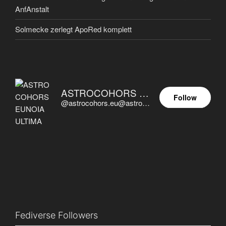
AnfAnstalt
Solmecke zerlegt ApoRed komplett
ASTROCOHORS EUNOIA ULTIMA
Follow
@astrocohors.eu@astrocohors.eu
Fediverse Followers