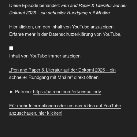
Diese Episode behandelt:
Pen and Paper & Literatur auf der
Dokomi 2026 – ein schneller Rundgang mit Mháire
„Pen
Hier klicken, um den Inhalt von YouTube anzuzeigen.
and
Paper
Erfahre mehr in der
Datenschutzerklärung von YouTube
.
&
Literatur
auf
der
Dokomi
Inhalt von YouTube immer anzeigen
2026
–
ein
„Pen and Paper & Literatur auf der Dokomi 2026 – ein
schneller
Rundgang
schneller Rundgang mit Mháire“ direkt öffnen
mit
Mháire“
von
► Patreon:
https://patreon.com/orkenspaltertv
YouTube
anzeigen
Für mehr Informationen oder um das Video auf YouTube
anzuschauen, hier klicken!