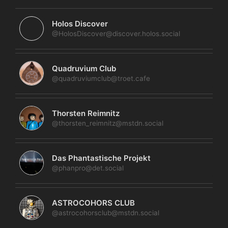
Holos Discover
@HolosDiscover@discover.holos.social
Quadruvium Club
@quadruviumclub@troet.cafe
Thorsten Reimnitz
@thorsten_reimnitz@mstdn.social
Das Phantastische Projekt
@phanpro@det.social
ASTROCOHORS CLUB
@astrocohorsclub@mstdn.social