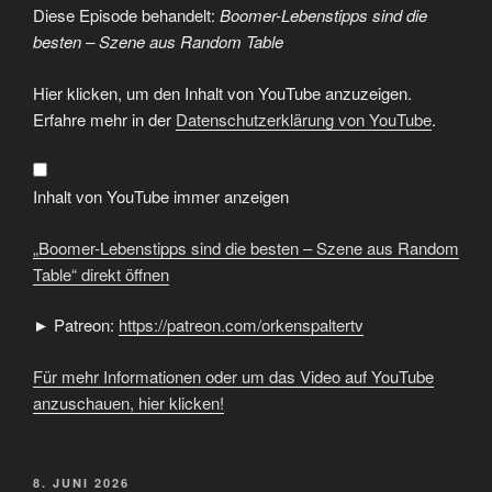
Diese Episode behandelt:
Boomer-Lebenstipps sind die
besten – Szene aus Random Table
„Boomer-
Hier klicken, um den Inhalt von YouTube anzuzeigen.
Lebenstipps
sind
Erfahre mehr in der
Datenschutzerklärung von YouTube
.
die
besten
–
Szene
aus
Inhalt von YouTube immer anzeigen
Random
Table“
von
„Boomer-Lebenstipps sind die besten – Szene aus Random
YouTube
anzeigen
Table“ direkt öffnen
► Patreon:
https://patreon.com/orkenspaltertv
Für mehr Informationen oder um das Video auf YouTube
anzuschauen, hier klicken!
VERÖFFENTLICHT
8. JUNI 2026