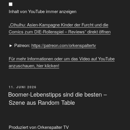
Furcht
und
die
Inhalt von YouTube immer anzeigen
Comics
zum
DIE-
„Cthulhu: Asien-Kampagne Kinder der Furcht und die
Rollenspiel
–
Comics zum DIE-Rollenspiel – Reviews“ direkt öffnen
Reviews“
von
YouTube
► Patreon:
https://patreon.com/orkenspaltertv
anzeigen
Für mehr Informationen oder um das Video auf YouTube
anzuschauen, hier klicken!
VERÖFFENTLICHT
11. JUNI 2026
AM
Boomer-Lebenstipps sind die besten –
Szene aus Random Table
Produziert von Orkenspalter TV