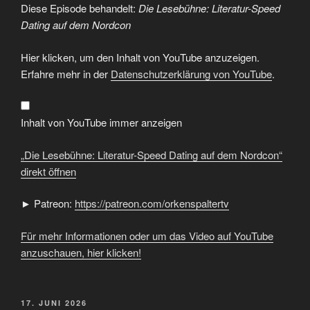
Diese Episode behandelt:
Die Lesebühne: Literatur-Speed
Dating auf dem Nordcon
„Die
Hier klicken, um den Inhalt von YouTube anzuzeigen.
Lesebühne:
Literatur-
Erfahre mehr in der
Datenschutzerklärung von YouTube
.
Speed
Dating
auf
dem
Nordcon“
Inhalt von YouTube immer anzeigen
von
YouTube
anzeigen
„Die Lesebühne: Literatur-Speed Dating auf dem Nordcon“
direkt öffnen
► Patreon:
https://patreon.com/orkenspaltertv
Für mehr Informationen oder um das Video auf YouTube
anzuschauen, hier klicken!
VERÖFFENTLICHT
17. JUNI 2026