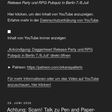
Release Party und RPG Pubquiz in Berlin 7./8.Juli
„Ankündigung:
Hier klicken, um den Inhalt von YouTube anzuzeigen.
Daggerheart
Release
Erfahre mehr in der
Datenschutzerklärung von YouTube
.
Party
und
RPG
Pubquiz
in
Inhalt von YouTube immer anzeigen
Berlin
7./8.Juli“
von
„Ankündigung: Daggerheart Release Party und RPG
YouTube
anzeigen
Pubquiz in Berlin 7./8.Juli“ direkt öffnen
► Patreon:
https://patreon.com/orkenspaltertv
Für mehr Informationen oder um das Video auf YouTube
anzuschauen, hier klicken!
VERÖFFENTLICHT
29. JUNI 2026
AM
Achtung: Scam! Talk zu Pen and Paper-