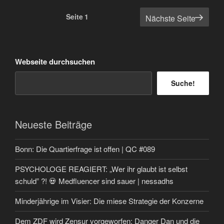
Seitennummerierung
Seite
1
Nächste Seite
der
Beiträge
Webseite durchsuchen
Suche!
Neueste Beiträge
Bonn: Die Quartierfrage ist offen | QC #089
PSYCHOLOGE REAGIERT: „Wer ihr glaubt ist selbst
schuld” ?! 💀 Medfluencer sind sauer | nessadhs
Minderjährige im Visier: Die miese Strategie der Konzerne
Dem ZDF wird Zensur vorgeworfen: Danger Dan und die