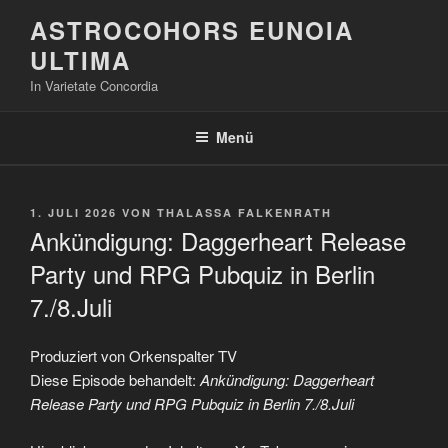
Zum
ASTROCOHORS EUNOIA
Inhalt
ULTIMA
springen
In Varietate Concordia
Menü
VERÖFFENTLICHT
1. JULI 2026
VON
THALASSA FALKENRATH
AM
Ankündigung: Daggerheart Release
Party und RPG Pubquiz in Berlin
7./8.Juli
Produziert von Orkenspalter TV
Diese Episode behandelt:
Ankündigung: Daggerheart
Release Party und RPG Pubquiz in Berlin 7./8.Juli
„Ankündigung: