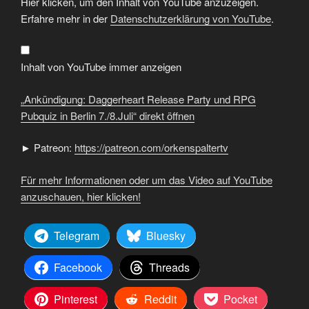
Hier klicken, um den Inhalt von YouTube anzuzeigen.
Daggerheart
Release
Erfahre mehr in der
Datenschutzerklärung von YouTube
.
Party
und
RPG
Pubquiz
in
Inhalt von YouTube immer anzeigen
Berlin
7./8.Juli“
von
„Ankündigung: Daggerheart Release Party und RPG
YouTube
anzeigen
Pubquiz in Berlin 7./8.Juli“ direkt öffnen
► Patreon:
https://patreon.com/orkenspaltertv
Für mehr Informationen oder um das Video auf YouTube
anzuschauen, hier klicken!
Telegram
Bluesky
Facebook
Threads
Pinterest
Reddit
Pocket