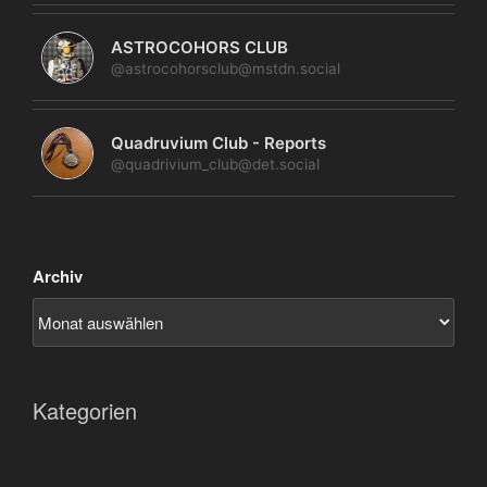
ASTROCOHORS CLUB
@astrocohorsclub@mstdn.social
Quadruvium Club - Reports
@quadrivium_club@det.social
Archiv
Kategorien