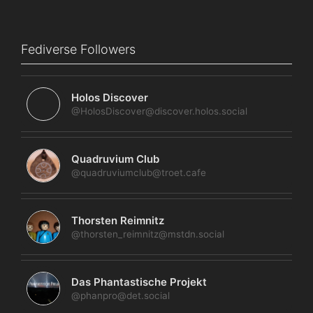
Fediverse Followers
Holos Discover
@HolosDiscover@discover.holos.social
Quadruvium Club
@quadruviumclub@troet.cafe
Thorsten Reimnitz
@thorsten_reimnitz@mstdn.social
Das Phantastische Projekt
@phanpro@det.social