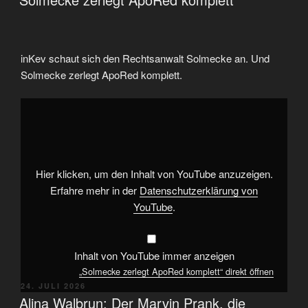
inKev schaut sich den Rechtsanwalt Solmecke an. Und
Solmecke zerlegt ApoRed komplett.
„Solmecke
zerlegt
ApoRed
komplett“
von
YouTube
anzeigen
Hier klicken, um den Inhalt von YouTube anzuzeigen.
Erfahre mehr in der
Datenschutzerklärung von
YouTube
.
Inhalt von YouTube immer anzeigen
„Solmecke zerlegt ApoRed komplett“ direkt öffnen
VERÖFFENTLICHT
24. JULI 2026
AM
Alina Walbrun: Der Marvin Prank, die