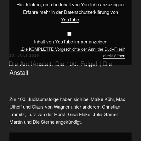
Files!“
Hier klicken, um den Inhalt von YouTube anzuzeigen.
von
YouTube
Erfahre mehr in der
Datenschutzerklärung von
anzeigen
YouTube
.
Inhalt von YouTube immer anzeigen
„Die KOMPLETTE Vorgeschichte der Anni the Duck-Files!“
direkt öffnen
VERÖFFENTLICHT
23. JULI 2026
AM
Die AntifAnstalt: Die 100. Folge! | Die
Anstalt
Zur 100. Jubiläumsfolge haben sich bei Maike Kühl, Max
Uthoff und Claus von Wagner unter anderem Christian
Tramitz, Lutz van der Horst, Gisa Flake, Julia Gámez
Martín und Die Sterne angekündigt.
„Die
AntifAnstalt: