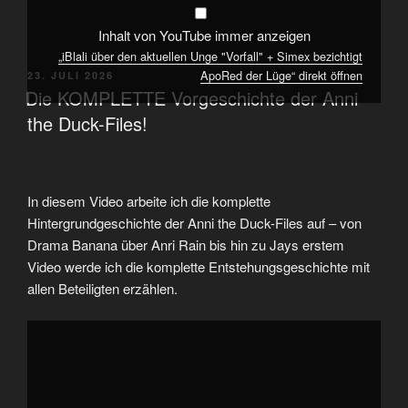
anzeigen
Inhalt von YouTube immer anzeigen
„iBlali über den aktuellen Unge "Vorfall" + Simex bezichtigt
ApoRed der Lüge“ direkt öffnen
VERÖFFENTLICHT
23. JULI 2026
AM
Die KOMPLETTE Vorgeschichte der Anni
the Duck-Files!
In diesem Video arbeite ich die komplette
Hintergrundgeschichte der Anni the Duck-Files auf – von
Drama Banana über Anri Rain bis hin zu Jays erstem
Video werde ich die komplette Entstehungsgeschichte mit
allen Beteiligten erzählen.
„Die
KOMPLETTE
Vorgeschichte
der
Anni
the
Duck-