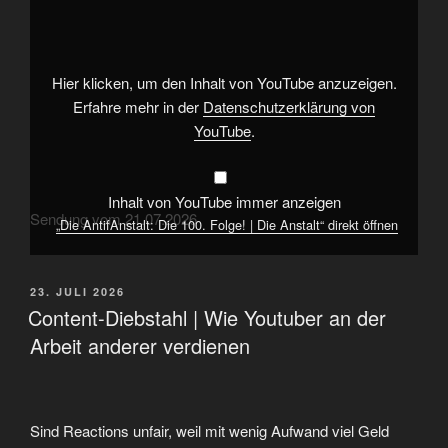
Die
100.
Folge!
|
Die
Anstalt“
Hier klicken, um den Inhalt von YouTube anzuzeigen.
von
YouTube
Erfahre mehr in der
Datenschutzerklärung von
anzeigen
YouTube
.
Inhalt von YouTube immer anzeigen
Sendung vom 21.07.2026
„Die AntifAnstalt: Die 100. Folge! | Die Anstalt“ direkt öffnen
VERÖFFENTLICHT
23. JULI 2026
AM
Content-Diebstahl | Wie Youtuber an der
Arbeit anderer verdienen
Sind Reactions unfair, weil mit wenig Aufwand viel Geld