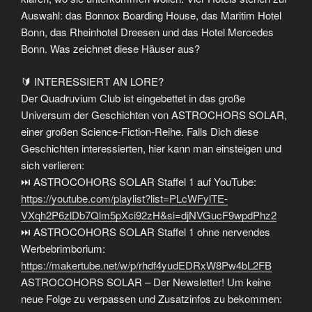
Auswahl: das Bonnox Boarding House, das Maritim Hotel
Bonn, das Rheinhotel Dreesen und das Hotel Mercedes
Bonn. Was zeichnet diese Häuser aus?
🔰 INTERESSIERT AN LORE?
Der Quadruvium Club ist eingebettet in das große
Universum der Geschichten von ASTROCHORS SOLAR,
einer großen Science-Fiction-Reihe. Falls Dich diese
Geschichten interessierten, hier kann man einsteigen und
sich verlieren:
⏭ ASTROCOHORS SOLAR Staffel 1 auf YouTube:
https://youtube.com/playlist?list=PLcWFylTE-
VXqh2P6zlDb7Qlm5pXci92zH&si=djNVGucF9wpdPhz2
⏭ ASTROCOHORS SOLAR Staffel 1 ohne nervendes
Werbebrimborium:
https://makertube.net/w/p/rhdf4yudEDRxW8Pw4bL2FB
ASTROCOHORS SOLAR – Der Newsletter! Um keine
neue Folge zu verpassen und Zusatzinfos zu bekommen: