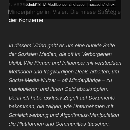
schuld” ?! 💀 Medfluencer sind sauer | nessadhs“ direkt
VERÖFFENTLICHT
1. AUGUST 2026
AM
Minderjährige im Visier: Die miese Strategie
öffnen
der Konzerne
In diesem Video geht es um eine dunkle Seite
der Sozialen Medien, die oft im Verborgenen
bleibt: Wie Firmen und Influencer mit versteckten
Methoden und fragwürdigen Deals arbeiten, um
Social-Media-Nutzer – oft Minderjährige – zu
manipulieren und ihnen Geld abzuknöpfen.
Denn ich habe exklusiv Zugriff auf Dokumente
bekommen, die zeigen, wie Unternehmen mit
Schleichwerbung und Algorithmus-Manipulation
die Plattformen und Communities täuschen.