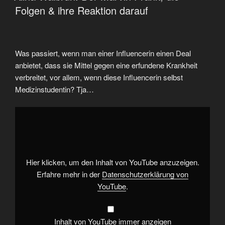
Folgen & ihre Reaktion darauf
Was passiert, wenn man einer Influencerin einen Deal
anbietet, dass sie Mittel gegen eine erfundene Krankheit
verbreitet, vor allem, wenn diese Influencerin selbst
Medizinstudentin? Tja…
„Alina
Walbrun:
Der
Marvin
Prank,
die
Folgen
&
Hier klicken, um den Inhalt von YouTube anzuzeigen.
ihre
Reaktion
Erfahre mehr in der
Datenschutzerklärung von
darauf“
YouTube
.
von
YouTube
anzeigen
Inhalt von YouTube immer anzeigen