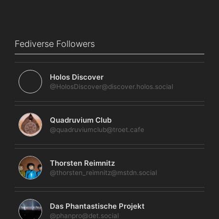
Fediverse Followers
Holos Discover
@HolosDiscover@discover.holos.social
Quadruvium Club
@quadruviumclub@troet.cafe
Thorsten Reimnitz
@thorsten_reimnitz@mstdn.social
Das Phantastische Projekt
@phanpro@det.social