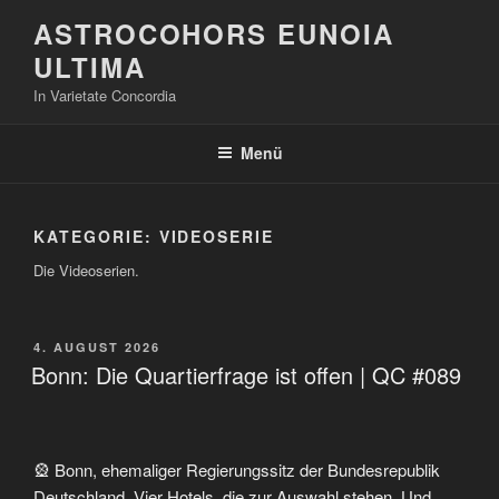
Zum
ASTROCOHORS EUNOIA
Inhalt
ULTIMA
springen
In Varietate Concordia
Menü
KATEGORIE:
VIDEOSERIE
Die Videoserien.
VERÖFFENTLICHT
4. AUGUST 2026
AM
Bonn: Die Quartierfrage ist offen | QC #089
🎡 Bonn, ehemaliger Regierungssitz der Bundesrepublik
Deutschland. Vier Hotels, die zur Auswahl stehen. Und