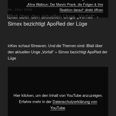
„Alina Walbrun: Der Marvin Prank, die Folgen & ihre
Reaktion darauf“ direkt öffnen
VERÖFFENTLICHT
24. JULI 2026
AM
iBlali über den aktuellen Unge „Vorfall“ +
Simex bezichtigt ApoRed der Lüge
inKev schaut Streaven. Und die Themen sind: iBlali über
den aktuellen Unge „Vorfall“ + Simex bezichtigt ApoRed der
Lüge
„iBlali
über
den
aktuellen
Unge
"Vorfall"
+
Simex
Hier klicken, um den Inhalt von YouTube anzuzeigen.
bezichtigt
ApoRed
Erfahre mehr in der
Datenschutzerklärung von
der
YouTube
.
Lüge“
von
YouTube