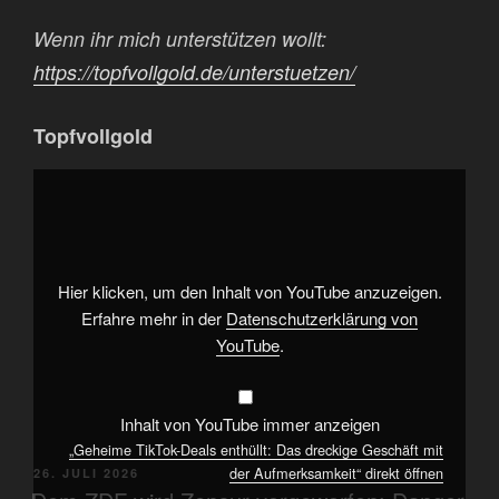
Wenn ihr mich unterstützen wollt:
https://topfvollgold.de/unterstuetzen/
Topfvollgold
„Geheime
TikTok-
Deals
enthüllt:
Das
dreckige
Geschäft
mit
Hier klicken, um den Inhalt von YouTube anzuzeigen.
der
Aufmerksamkeit“
Erfahre mehr in der
Datenschutzerklärung von
von
YouTube
.
YouTube
anzeigen
Inhalt von YouTube immer anzeigen
„Geheime TikTok-Deals enthüllt: Das dreckige Geschäft mit
der Aufmerksamkeit“ direkt öffnen
VERÖFFENTLICHT
26. JULI 2026
AM