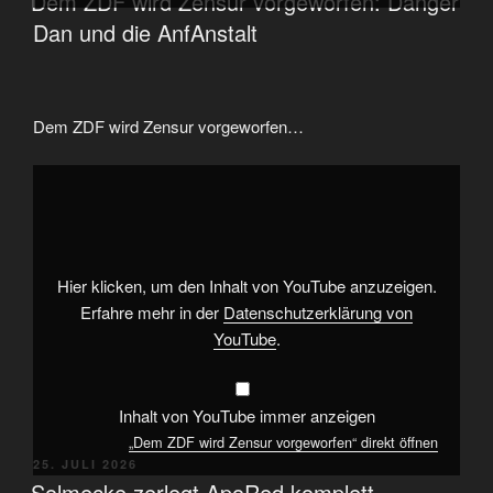
Dem ZDF wird Zensur vorgeworfen: Danger
Dan und die AnfAnstalt
Dem ZDF wird Zensur vorgeworfen…
„Dem
ZDF
wird
Zensur
vorgeworfen“
von
YouTube
anzeigen
Hier klicken, um den Inhalt von YouTube anzuzeigen.
Erfahre mehr in der
Datenschutzerklärung von
YouTube
.
Inhalt von YouTube immer anzeigen
„Dem ZDF wird Zensur vorgeworfen“ direkt öffnen
VERÖFFENTLICHT
25. JULI 2026
AM
Solmecke zerlegt ApoRed komplett