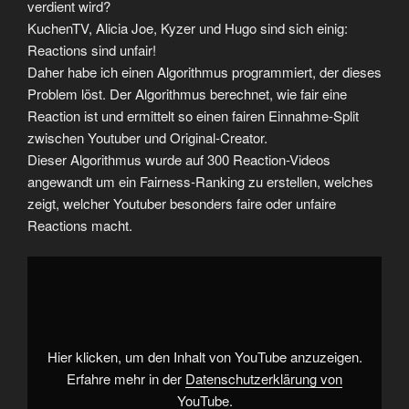
verdient wird?
KuchenTV, Alicia Joe, Kyzer und Hugo sind sich einig:
Reactions sind unfair!
Daher habe ich einen Algorithmus programmiert, der dieses
Problem löst. Der Algorithmus berechnet, wie fair eine
Reaction ist und ermittelt so einen fairen Einnahme-Split
zwischen Youtuber und Original-Creator.
Dieser Algorithmus wurde auf 300 Reaction-Videos
angewandt um ein Fairness-Ranking zu erstellen, welches
zeigt, welcher Youtuber besonders faire oder unfaire
Reactions macht.
„Content-
Diebstahl
|
Wie
Youtuber
an
der
Arbeit
Hier klicken, um den Inhalt von YouTube anzuzeigen.
anderer
verdienen“
Erfahre mehr in der
Datenschutzerklärung von
von
YouTube
.
YouTube