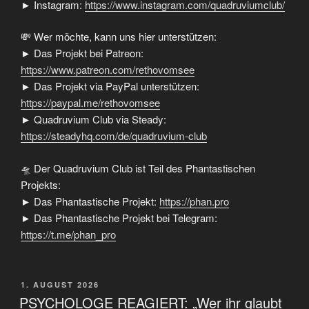
► Instagram:
https://www.instagram.com/quadruviumclub/
💸 Wer möchte, kann uns hier unterstützen:
► Das Projekt bei Patreon:
https://www.patreon.com/rethovomsee
► Das Projekt via PayPal unterstützen:
https://paypal.me/rethovomsee
► Quadruvium Club via Steady:
https://steadyhq.com/de/quadruvium-club
🛸 Der Quadruvium Club ist Teil des Phantastischen
Projekts:
► Das Phantastische Projekt:
https://phan.pro
► Das Phantastische Projekt bei Telegram:
https://t.me/phan_pro
VERÖFFENTLICHT
1. AUGUST 2026
AM
PSYCHOLOGE REAGIERT: „Wer ihr glaubt