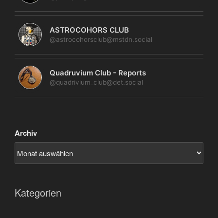
ASTROCOHORS CLUB
@astrocohorsclub@mstdn.social
Quadruvium Club - Reports
@quadrivium_club@det.social
Archiv
Kategorien