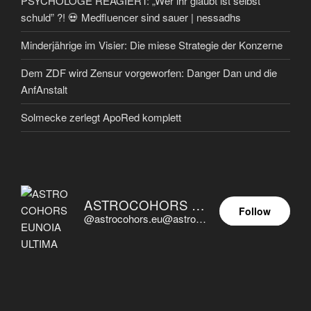
PSYCHOLOGE REAGIERT: „Wer ihr glaubt ist selbst
schuld” ?! 💀 Medfluencer sind sauer | nessadhs
Minderjährige im Visier: Die miese Strategie der Konzerne
Dem ZDF wird Zensur vorgeworfen: Danger Dan und die
AnfAnstalt
Solmecke zerlegt ApoRed komplett
ASTROCOHORS EUNOIA ULTIMA
Follow
@astrocohors.eu@astrocohors.eu