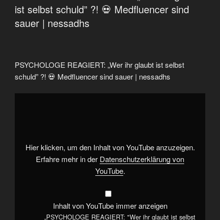
ist selbst schuld” ?! 💀 Medfluencer sind
sauer | nessadhs
PSYCHOLOGE REAGIERT: „Wer ihr glaubt ist selbst
schuld” ?! 💀 Medfluencer sind sauer | nessadhs
„PSYCHOLOGE
REAGIERT:
"Wer
ihr
glaubt
ist
selbst
schuld”
Hier klicken, um den Inhalt von YouTube anzuzeigen.
?!
💀
Erfahre mehr in der
Datenschutzerklärung von
Medfluencer
YouTube
.
sind
sauer
|
nessadhs“
von
Inhalt von YouTube immer anzeigen
YouTube
anzeigen
„PSYCHOLOGE REAGIERT: "Wer ihr glaubt ist selbst