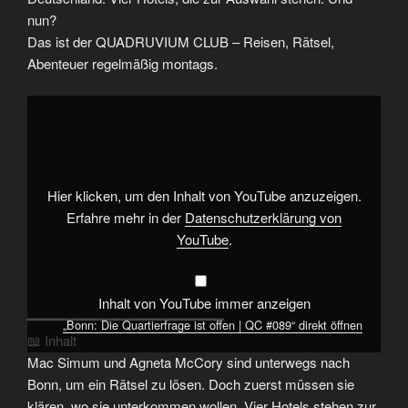
nun?
Das ist der QUADRUVIUM CLUB – Reisen, Rätsel,
Abenteuer regelmäßig montags.
„Bonn:
Die
Quartierfrage
ist
offen
|
QC
#089“
Hier klicken, um den Inhalt von YouTube anzuzeigen.
von
YouTube
Erfahre mehr in der
Datenschutzerklärung von
anzeigen
YouTube
.
Inhalt von YouTube immer anzeigen
━━━━━━━━━━━━━━━━━━━━━━━━
„Bonn: Die Quartierfrage ist offen | QC #089“ direkt öffnen
📖 Inhalt
Mac Simum und Agneta McCory sind unterwegs nach
Bonn, um ein Rätsel zu lösen. Doch zuerst müssen sie
klären, wo sie unterkommen wollen. Vier Hotels stehen zur