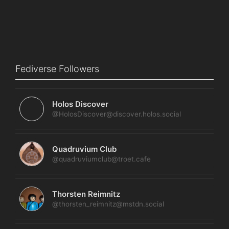
Fediverse Followers
Holos Discover
@HolosDiscover@discover.holos.social
Quadruvium Club
@quadruviumclub@troet.cafe
Thorsten Reimnitz
@thorsten_reimnitz@mstdn.social