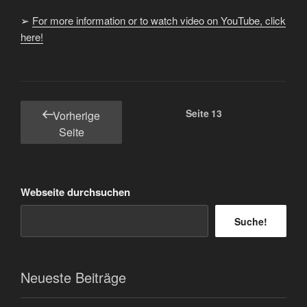
➢
For more information or to watch video on YouTube, click
here!
Seitennummerierung
Seite
13
Vorherige
der
Seite
Beiträge
Webseite durchsuchen
Suche!
Neueste Beiträge