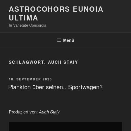
Zum
ASTROCOHORS EUNOIA
Inhalt
ULTIMA
springen
In Varietate Concordia
Menü
SCHLAGWORT:
AUCH STAIY
VERÖFFENTLICHT
18. SEPTEMBER 2025
AM
Plankton über seinen.. Sportwagen?
Produziert von:
Auch Staiy
„Plankton
über