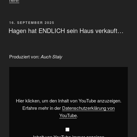
VERÖFFENTLICHT
16. SEPTEMBER 2025
AM
Hagen hat ENDLICH sein Haus verkauft…
Produziert von:
Auch Staiy
„Hagen
hat
ENDLICH
sein
Haus
verkauft…“
von
YouTube
Hier klicken, um den Inhalt von YouTube anzuzeigen.
anzeigen
Erfahre mehr in der
Datenschutzerklärung von
YouTube
.
Inhalt von YouTube immer anzeigen