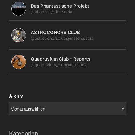
Das Phantastische Projekt
@phanpro@det.social
ASTROCOHORS CLUB
@astrocohorsclub@mstdn.social
Quadruvium Club - Reports
@quadrivium_club@det.social
Archiv
Kategorien