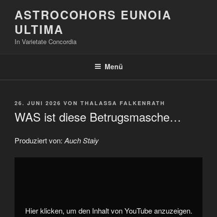
Zum
ASTROCOHORS EUNOIA
Inhalt
ULTIMA
springen
In Varietate Concordia
Menü
VERÖFFENTLICHT
26. JUNI 2026
VON
THALASSA FALKENRATH
AM
WAS ist diese Betrugsmasche…
Produziert von:
Auch Staiy
„WAS
ist
diese
Betrugsmasche…“
von
YouTube
anzeigen
Hier klicken, um den Inhalt von YouTube anzuzeigen.