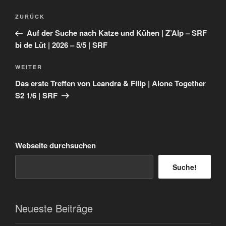
Beitragsnavigation
Vorheriger
ZURÜCK
Beitrag
Auf der Suche nach Katze und Kühen | Z’Alp – SRF
bi de Lüt | 2026 – 5/5 | SRF
Nächster
WEITER
Beitrag
Das erste Treffen von Leandra & Filip | Alone Together
S2 1/6 | SRF
Webseite durchsuchen
Suche!
Neueste Beiträge