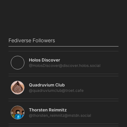
Fediverse Followers
Holos Discover
@HolosDiscover@discover.holos.social
Quadruvium Club
@quadruviumclub@troet.cafe
Thorsten Reimnitz
@thorsten_reimnitz@mstdn.social