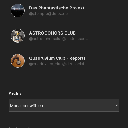
Das Phantastische Projekt
@phanpro@det.social
ASTROCOHORS CLUB
@astrocohorsclub@mstdn.social
Quadruvium Club - Reports
@quadrivium_club@det.social
Archiv