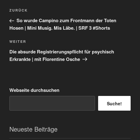
Beitragsnavigation
Vorheriger
ZURÜCK
Beitrag
So wurde Campino zum Frontmann der Toten
Hosen | Mini Musig. Mis Läbe. | SRF 3 #Shorts
Nächster
WEITER
Beitrag
Die absurde Registrierungspflicht für psychisch
Erkrankte | mit Florentine Osche
Webseite durchsuchen
Suche!
Neueste Beiträge