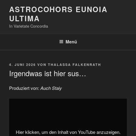
Zum
ASTROCOHORS EUNOIA
Inhalt
ULTIMA
springen
In Varietate Concordia
Menü
VERÖFFENTLICHT
4. JUNI 2026
VON
THALASSA FALKENRATH
AM
Irgendwas ist hier sus…
Produziert von:
Auch Staiy
„Irgendwas
ist
hier
sus…“
von
YouTube
anzeigen
Hier klicken, um den Inhalt von YouTube anzuzeigen.