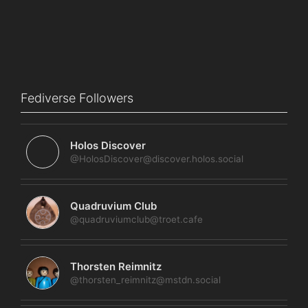
Fediverse Followers
Holos Discover
@HolosDiscover@discover.holos.social
Quadruvium Club
@quadruviumclub@troet.cafe
Thorsten Reimnitz
@thorsten_reimnitz@mstdn.social