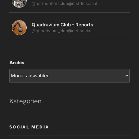
@astrocohorsclub@mstdn.social
Quadruvium Club - Reports
@quadrivium_club@det.social
Archiv
Kategorien
SOCIAL MEDIA