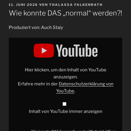
VERÖFFENTLICHT
11. JUNI 2026
VON
THALASSA FALKENRATH
AM
Wie konnte DAS „normal“ werden?!
Produziert von:
Auch Staiy
„Wie
konnte
DAS
"normal"
werden?!“
von
YouTube
anzeigen
Hier klicken, um den Inhalt von YouTube
anzuzeigen.
Erfahre mehr in der
Datenschutzerklärung von
YouTube
.
Inhalt von YouTube immer anzeigen