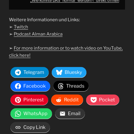
„Wie konnte DAS "normal" werden?!“ direkt öffnen
Weitere Informationen und Links:
➢
Twitch
➢
Podcast Alman Arabica
➢
For more information or to watch video on YouTube,
click here!
Telegram
Bluesky
Facebook
Threads
Pinterest
Reddit
Pocket
WhatsApp
Email
Copy Link