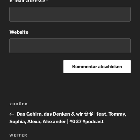
E-Mail-Adresse
*
Website
Beitragsnavigation
Vorheriger
ZURÜCK
Beitrag
Das Gehirn, das Denken & wir 💀🧠 | feat. Tommy,
Sophia, Alexa, Alexander | #037 #podcast ​
Nächster
WEITER