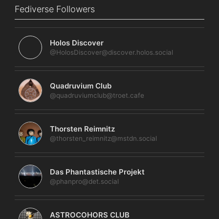
Fediverse Followers
Holos Discover
@HolosDiscover@discover.holos.social
Quadruvium Club
@quadruviumclub@troet.cafe
Thorsten Reimnitz
@thorsten_reimnitz@mstdn.social
Das Phantastische Projekt
@phanpro@det.social
ASTROCOHORS CLUB