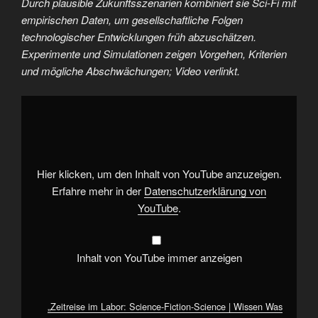
Durch plausible Zukunftsszenarien kombiniert sie Sci‑Fi mit
empirischen Daten, um gesellschaftliche Folgen
technologischer Entwicklungen früh abzuschätzen.
Experimente und Simulationen zeigen Vorgehen, Kriterien
und mögliche Abschwächungen; Video verlinkt.
„Zeitreise
im
Labor:
Science-
Fiction-
Science
|
Wissen
Hier klicken, um den Inhalt von YouTube anzuzeigen.
Was
mit
Erfahre mehr in der
Datenschutzerklärung von
@DoktorWhatson“
YouTube
.
von
YouTube
anzeigen
Inhalt von YouTube immer anzeigen
„Zeitreise im Labor: Science-Fiction-Science | Wissen Was