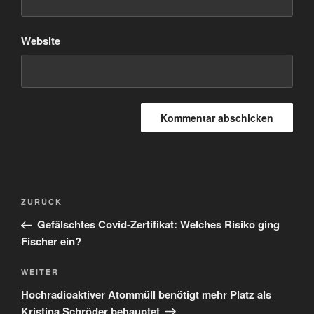
Website
Beitragsnavigation
Vorheriger
ZURÜCK
Beitrag
Gefälschtes Covid-Zertifikat: Welches Risiko ging
Fischer ein?
Nächster
WEITER
Beitrag
Hochradioaktiver Atommüll benötigt mehr Platz als
Kristina Schröder behauptet