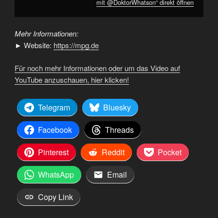
mit @DoktorWhatson“ direkt öffnen
Mehr Informationen:
► Website:
https://mpg.de
Für noch mehr Informationen oder um das Video auf
YouTube anzuschauen, hier klicken!
Telegram
Bluesky
Facebook
Threads
Pinterest
Reddit
Pocket
WhatsApp
Email
Copy Link