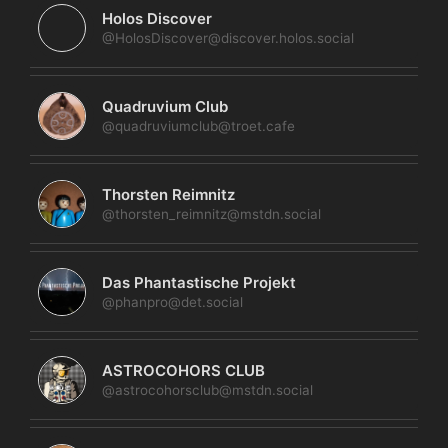
Holos Discover
@HolosDiscover@discover.holos.social
Quadruvium Club
@quadruviumclub@troet.cafe
Thorsten Reimnitz
@thorsten_reimnitz@mstdn.social
Das Phantastische Projekt
@phanpro@det.social
ASTROCOHORS CLUB
@astrocohorsclub@mstdn.social