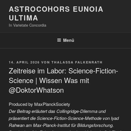
Zum
ASTROCOHORS EUNOIA
Inhalt
ULTIMA
springen
In Varietate Concordia
Menü
VERÖFFENTLICHT
14. APRIL 2026
VON
THALASSA FALKENRATH
AM
Zeitreise im Labor: Science-Fiction-
Science | Wissen Was mit
@DoktorWhatson
Produced by MaxPlanckSociety
Der Beitrag erläutert das Collingridge-Dilemma und
präsentiert die Science-Fiction-Science-Methode von Iyad
Rahwan am Max-Planck-Institut für Bildungsforschung.