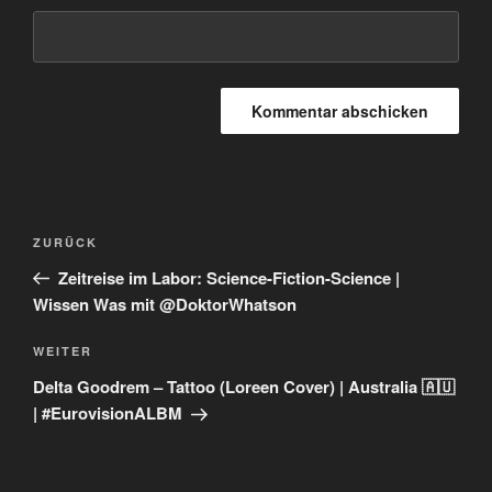
Beitragsnavigation
Vorheriger
ZURÜCK
Beitrag
Zeitreise im Labor: Science-Fiction-Science |
Wissen Was mit @DoktorWhatson
Nächster
WEITER
Beitrag
Delta Goodrem – Tattoo (Loreen Cover) | Australia 🇦🇺
| #EurovisionALBM