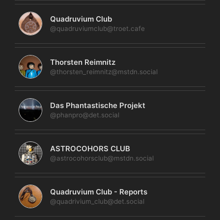
Quadruvium Club
@quadruviumclub@troet.cafe
Thorsten Reimnitz
@thorsten_reimnitz@mstdn.social
Das Phantastische Projekt
@phanpro@det.social
ASTROCOHORS CLUB
@astrocohorsclub@mstdn.social
Quadruvium Club - Reports
@quadrivium_club@det.social