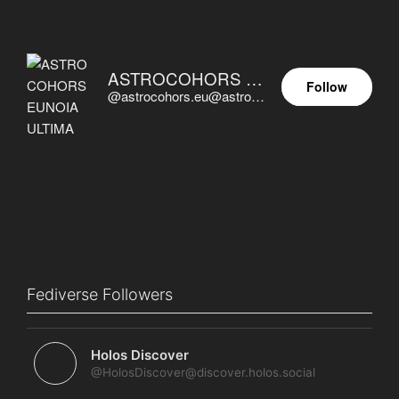
ASTROCOHORS EUNOIA ULTIMA
Follow
@astrocohors.eu@astrocohors.eu
Fediverse Followers
Holos Discover
@HolosDiscover@discover.holos.social