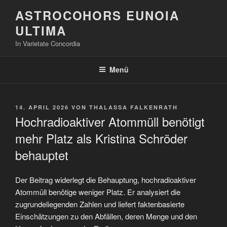
Zum
ASTROCOHORS EUNOIA
Inhalt
ULTIMA
springen
In Varietate Concordia
Menü
VERÖFFENTLICHT
14. APRIL 2026
VON
THALASSA FALKENRATH
AM
Hochradioaktiver Atommüll benötigt
mehr Platz als Kristina Schröder
behauptet
Der Beitrag widerlegt die Behauptung, hochradioaktiver
Atommüll benötige weniger Platz. Er analysiert die
zugrundeliegenden Zahlen und liefert faktenbasierte
Einschätzungen zu den Abfällen, deren Menge und den