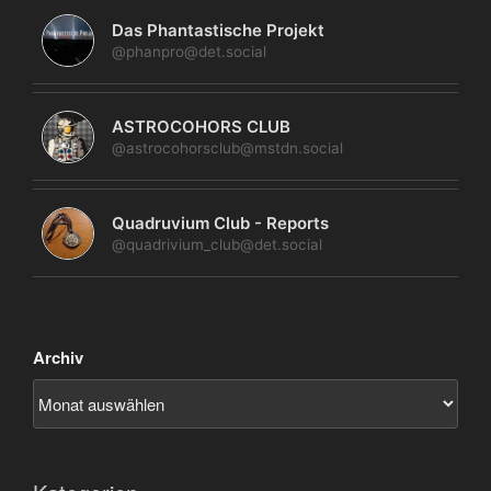
Das Phantastische Projekt
@phanpro@det.social
ASTROCOHORS CLUB
@astrocohorsclub@mstdn.social
Quadruvium Club - Reports
@quadrivium_club@det.social
Archiv