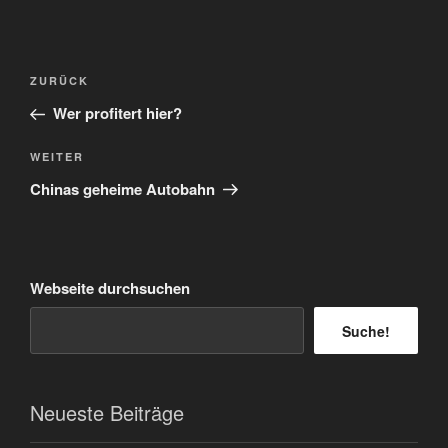
Beitragsnavigation
Vorheriger
ZURÜCK
Beitrag
Wer profitert hier?
Nächster
WEITER
Beitrag
Chinas geheime Autobahn
Webseite durchsuchen
Suche!
Neueste Beiträge