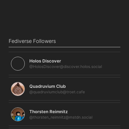
Fediverse Followers
Holos Discover
@HolosDiscover@discover.holos.social
Quadruvium Club
@quadruviumclub@troet.cafe
Thorsten Reimnitz
@thorsten_reimnitz@mstdn.social