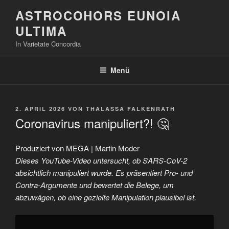
Zum
ASTROCOHORS EUNOIA
Inhalt
ULTIMA
springen
In Varietate Concordia
Menü
VERÖFFENTLICHT
2. APRIL 2026
VON
THALASSA FALKENRATH
AM
Coronavirus manipuliert?! 🤔
Produziert von MEGA | Martin Moder
Dieses YouTube-Video untersucht, ob SARS-CoV-2
absichtlich manipuliert wurde. Es präsentiert Pro- und
Contra-Argumente und bewertet die Belege, um
abzuwägen, ob eine gezielte Manipulation plausibel ist.
„Coronavirus
manipuliert?!