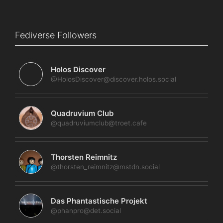
Fediverse Followers
Holos Discover
@HolosDiscover@discover.holos.social
Quadruvium Club
@quadruviumclub@troet.cafe
Thorsten Reimnitz
@thorsten_reimnitz@mstdn.social
Das Phantastische Projekt
@phanpro@det.social