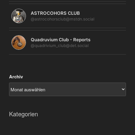
ASTROCOHORS CLUB
@astrocohorsclub@mstdn.social
Quadruvium Club - Reports
@quadrivium_club@det.social
Archiv
Kategorien