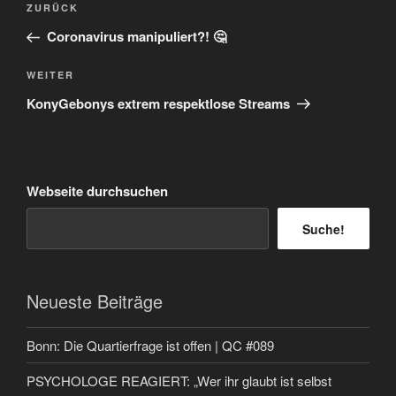
Vorheriger
ZURÜCK
Beitrag
Coronavirus manipuliert?! 🤔
Nächster
WEITER
Beitrag
KonyGebonys extrem respektlose Streams
Webseite durchsuchen
Suche!
Neueste Beiträge
Bonn: Die Quartierfrage ist offen | QC #089
PSYCHOLOGE REAGIERT: „Wer ihr glaubt ist selbst