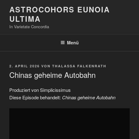
Zum
ASTROCOHORS EUNOIA
Inhalt
ULTIMA
springen
In Varietate Concordia
Menü
VERÖFFENTLICHT
2. APRIL 2026
VON
THALASSA FALKENRATH
AM
Chinas geheime Autobahn
Produziert von Simplicissimus
Diese Episode behandelt:
Chinas geheime Autobahn
„Chinas
geheime
Autobahn“
von
YouTube
anzeigen