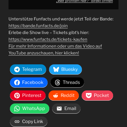
„Wer profitert hier?“ direkt öffnen
Unterstütze Funfacts und werde jetzt Teil der Bande:
https://bande.funfacts.de/join
Erlebe die Show live – Tickets gibt’s hier:
https://www.funfacts.de/tickets-kaufen
Für mehr Informationen oder um das Video auf
YouTube anzuschauen, hier klicken!
Telegram
Bluesky
Facebook
Threads
Pinterest
Reddit
Pocket
WhatsApp
Email
Copy Link