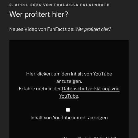
VERÖFFENTLICHT
2. APRIL 2026
VON
THALASSA FALKENRATH
AM
Wer profitert hier?
Wer profitert hier?
Neues Video von FunFacts de:
„Wer
profitert
hier?“
von
YouTube
anzeigen
Hier klicken, um den Inhalt von YouTube
anzuzeigen.
Erfahre mehr in der
Datenschutzerklärung von
YouTube
.
Inhalt von YouTube immer anzeigen