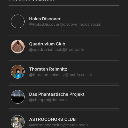
Holos Discover
@HolosDiscover@discover.holos.social
Quadruvium Club
@quadruviumclub@troet.cafe
Thorsten Reimnitz
@thorsten_reimnitz@mstdn.social
Das Phantastische Projekt
@phanpro@det.social
ASTROCOHORS CLUB
@astrocohorsclub@mstdn.social