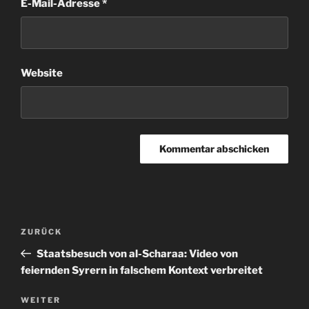
E-Mail-Adresse
*
Website
Beitragsnavigation
Vorheriger
ZURÜCK
Beitrag
Staatsbesuch von al-Scharaa: Video von
feiernden Syrern in falschem Kontext verbreitet
Nächster
WEITER