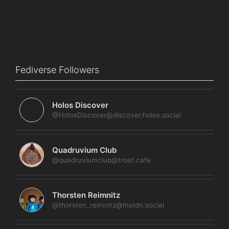
Fediverse Followers
Holos Discover
@HolosDiscover@discover.holos.social
Quadruvium Club
@quadruviumclub@troet.cafe
Thorsten Reimnitz
@thorsten_reimnitz@mstdn.social