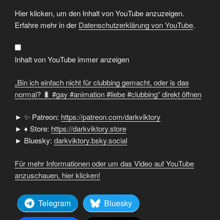
„Bin
Hier klicken, um den Inhalt von YouTube anzuzeigen.
ich
einfach
Erfahre mehr in der
Datenschutzerklärung von YouTube
.
nicht
für
clubbing
gemacht,
oder
Inhalt von YouTube immer anzeigen
is
das
normal?
„Bin ich einfach nicht für clubbing gemacht, oder is das
🐛
#gay
normal? 🐛 #gay #animation #liebe #clubbing“ direkt öffnen
#animation
#liebe
#clubbing“
► ✨ Patreon:
https://patreon.com/darkviktory
von
YouTube
► ♦ Store:
https://darkviktory.store
anzeigen
► Bluesky:
darkviktory.bsky.social
Für mehr Informationen oder um das Video auf YouTube
anzuschauen, hier klicken!
Telegram
Bluesky