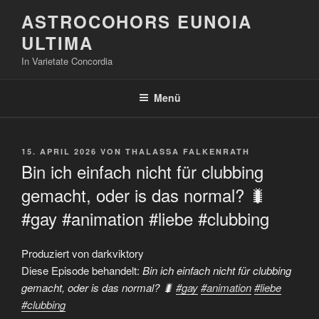
Zum
ASTROCOHORS EUNOIA
Inhalt
ULTIMA
springen
In Varietate Concordia
Menü
VERÖFFENTLICHT
15. APRIL 2026
VON
THALASSA FALKENRATH
AM
Bin ich einfach nicht für clubbing
gemacht, oder is das normal? 🐛
#gay #animation #liebe #clubbing
Produziert von darkviktory
Diese Episode behandelt:
Bin ich einfach nicht für clubbing
gemacht, oder is das normal? 🐛
#gay
#animation
#liebe
#clubbing