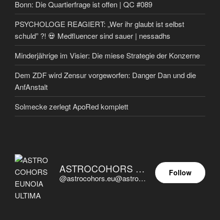
Bonn: Die Quartierfrage ist offen | QC #089
PSYCHOLOGE REAGIERT: „Wer ihr glaubt ist selbst
schuld” ?! 💀 Medfluencer sind sauer | nessadhs
Minderjährige im Visier: Die miese Strategie der Konzerne
Dem ZDF wird Zensur vorgeworfen: Danger Dan und die
AnfAnstalt
Solmecke zerlegt ApoRed komplett
ASTROCOHORS EUNOIA ULTIMA
Follow
@astrocohors.eu@astrocohors.eu