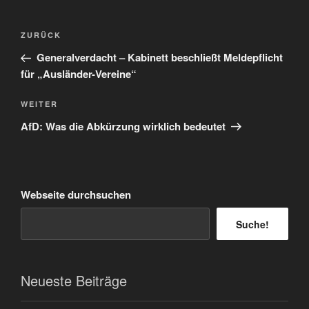
Beitragsnavigation
Vorheriger
ZURÜCK
Beitrag
Generalverdacht – Kabinett beschließt Meldepflicht
für „Ausländer-Vereine“
Nächster
WEITER
Beitrag
AfD: Was die Abkürzung wirklich bedeutet
Webseite durchsuchen
Suche!
Neueste Beiträge