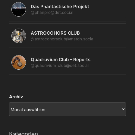
Das Phantastische Projekt
@phanpro@det.social
ASTROCOHORS CLUB
@astrocohorsclub@mstdn.social
Quadruvium Club - Reports
@quadrivium_club@det.social
Archiv
Kategorien