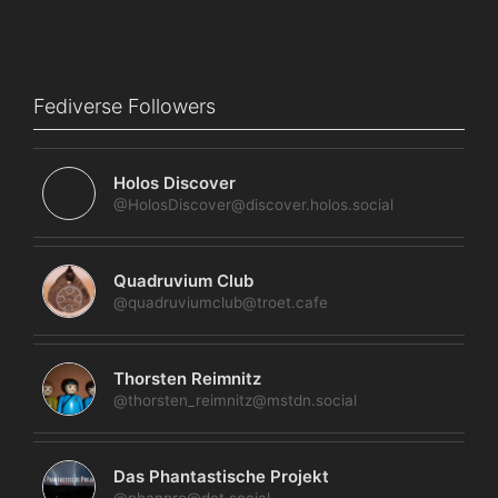
Fediverse Followers
Holos Discover
@HolosDiscover@discover.holos.social
Quadruvium Club
@quadruviumclub@troet.cafe
Thorsten Reimnitz
@thorsten_reimnitz@mstdn.social
Das Phantastische Projekt
@phanpro@det.social