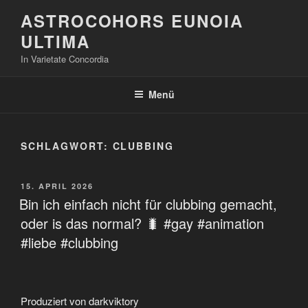
Zum
ASTROCOHORS EUNOIA
Inhalt
ULTIMA
springen
In Varietate Concordia
Menü
SCHLAGWORT:
CLUBBING
VERÖFFENTLICHT
15. APRIL 2026
AM
Bin ich einfach nicht für clubbing gemacht,
oder is das normal? 🐛 #gay #animation
#liebe #clubbing
Produziert von darkviktory