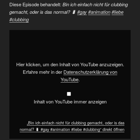
Diese Episode behandelt:
Bin ich einfach nicht für clubbing
gemacht, oder is das normal? 🐛
#gay
#animation
#liebe
#clubbing
„Bin
ich
einfach
nicht
für
clubbing
gemacht,
oder
Hier klicken, um den Inhalt von YouTube anzuzeigen.
is
das
Erfahre mehr in der
Datenschutzerklärung von
normal?
YouTube
.
🐛
#gay
#animation
#liebe
#clubbing“
Inhalt von YouTube immer anzeigen
von
YouTube
anzeigen
„Bin ich einfach nicht für clubbing gemacht, oder is das
normal? 🐛 #gay #animation #liebe #clubbing“ direkt öffnen