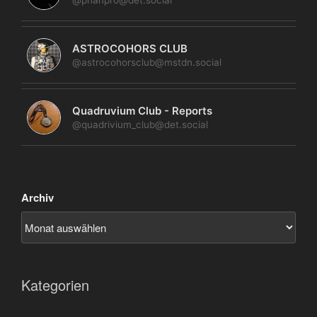
ASTROCOHORS CLUB
@astrocohorsclub@mstdn.social
Quadruvium Club - Reports
@quadrivium_club@det.social
Archiv
Kategorien