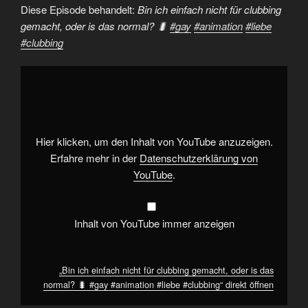
Diese Episode behandelt:
Bin ich einfach nicht für clubbing
gemacht, oder is das normal? 🐛
#gay
#animation
#liebe
#clubbing
„Bin
ich
einfach
nicht
für
clubbing
gemacht,
oder
Hier klicken, um den Inhalt von YouTube anzuzeigen.
is
das
Erfahre mehr in der
Datenschutzerklärung von
normal?
YouTube
.
🐛
#gay
#animation
#liebe
#clubbing“
Inhalt von YouTube immer anzeigen
von
YouTube
anzeigen
„Bin ich einfach nicht für clubbing gemacht, oder is das
normal? 🐛 #gay #animation #liebe #clubbing“ direkt öffnen