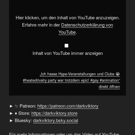
und
Clubs
😭
#heatedrivalry
Hier klicken, um den Inhalt von YouTube anzuzeigen.
party
war
Erfahre mehr in der
Datenschutzerklärung von
trotzdem
YouTube
.
epic!
#gay
#animation“
von
YouTube
Inhalt von YouTube immer anzeigen
anzeigen
„Ich hasse Hype-Veranstaltungen und Clubs 😭
#heatedrivalry party war trotzdem epic! #gay #animation“
direkt öffnen
► ✨ Patreon:
https://patreon.com/darkviktory
► ♦ Store:
https://darkviktory.store
► Bluesky:
darkviktory.bsky.social
Für mehr Informationen oder um das Video auf YouTube