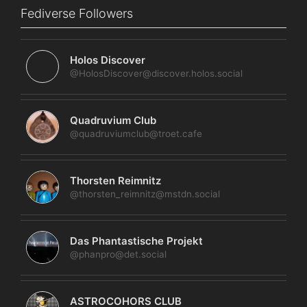
Fediverse Followers
Holos Discover
@HolosDiscover@discover.holos.social
Quadruvium Club
@quadruviumclub@troet.cafe
Thorsten Reimnitz
@thorsten_reimnitz@mstdn.social
Das Phantastische Projekt
@phanpro@det.social
ASTROCOHORS CLUB