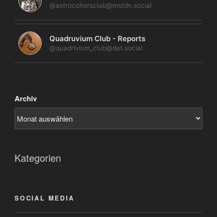
@astrocohorsclub@mstdn.social
Quadruvium Club - Reports
@quadrivium_club@det.social
Archiv
Kategorien
SOCIAL MEDIA