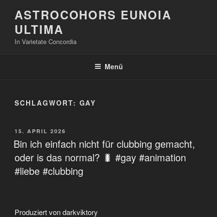
Zum
ASTROCOHORS EUNOIA
Inhalt
ULTIMA
springen
In Varietate Concordia
Menü
SCHLAGWORT:
GAY
VERÖFFENTLICHT
15. APRIL 2026
AM
Bin ich einfach nicht für clubbing gemacht,
oder is das normal? 🐛 #gay #animation
#liebe #clubbing
Produziert von darkviktory