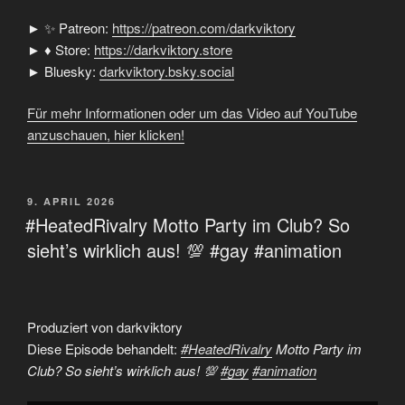
► ✨ Patreon:
https://patreon.com/darkviktory
► ♦ Store:
https://darkviktory.store
► Bluesky:
darkviktory.bsky.social
Für mehr Informationen oder um das Video auf YouTube
anzuschauen, hier klicken!
VERÖFFENTLICHT
9. APRIL 2026
AM
#HeatedRivalry Motto Party im Club? So
sieht’s wirklich aus! 💯 #gay #animation
Produziert von darkviktory
Diese Episode behandelt:
#HeatedRivalry
Motto Party im
Club? So sieht’s wirklich aus! 💯
#gay
#animation