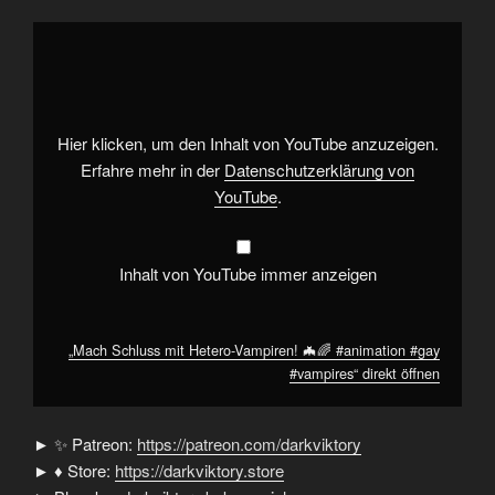
„Mach
Schluss
mit
Hetero-
Vampiren!
🦇
🌈
#animation
Hier klicken, um den Inhalt von YouTube anzuzeigen.
#gay
#vampires“
Erfahre mehr in der
Datenschutzerklärung von
von
YouTube
.
YouTube
anzeigen
Inhalt von YouTube immer anzeigen
„Mach Schluss mit Hetero-Vampiren! 🦇🌈 #animation #gay
#vampires“ direkt öffnen
► ✨ Patreon:
https://patreon.com/darkviktory
► ♦ Store:
https://darkviktory.store