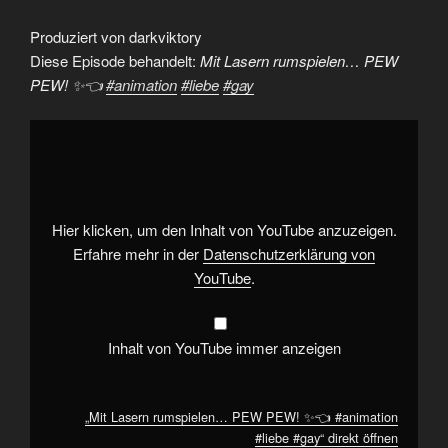
Produziert von darkviktory
Diese Episode behandelt:
Mit Lasern rumspielen… PEW
PEW! ✨👈
#animation
#liebe
#gay
„Mit
Lasern
rumspielen…
PEW
PEW!
✨
👈
#animation
Hier klicken, um den Inhalt von YouTube anzuzeigen.
#liebe
#gay“
Erfahre mehr in der
Datenschutzerklärung von
von
YouTube
.
YouTube
anzeigen
Inhalt von YouTube immer anzeigen
„Mit Lasern rumspielen… PEW PEW! ✨👈 #animation
#liebe #gay“ direkt öffnen