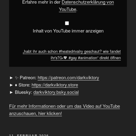
🥳
Erfahre mehr in der
Datenschutzerklärung von
💖
YouTube
.
#gay
#animation“
von
YouTube
anzeigen
Inhalt von YouTube immer anzeigen
„habt ihr auch schon #heatedrivalry geschaut? wie fandet
ihr's?🥳💖 #gay #animation“ direkt öffnen
► ✨ Patreon:
https://patreon.com/darkviktory
► ♦ Store:
https://darkviktory.store
► Bluesky:
darkviktory.bsky.social
Für mehr Informationen oder um das Video auf YouTube
anzuschauen, hier klicken!
VERÖFFENTLICHT
11. FEBRUAR 2026