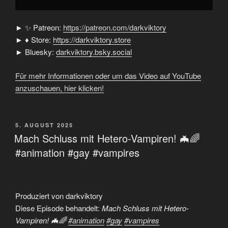
► ✨ Patreon:
https://patreon.com/darkviktory
► ♦ Store:
https://darkviktory.store
► Bluesky:
darkviktory.bsky.social
Für mehr Informationen oder um das Video auf YouTube
anzuschauen, hier klicken!
VERÖFFENTLICHT
5. AUGUST 2025
AM
Mach Schluss mit Hetero-Vampiren! 🦇🌈
#animation #gay #vampires
Produziert von darkviktory
Diese Episode behandelt:
Mach Schluss mit Hetero-
Vampiren! 🦇🌈
#animation
#gay
#vampires