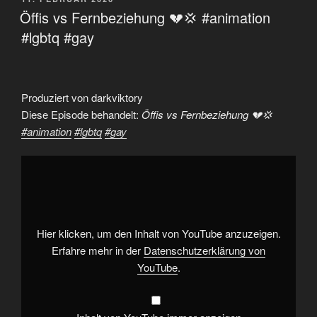
AM
Öffis vs Fernbeziehung 💔💢 #animation
#lgbtq #gay
Produziert von darkviktory
Diese Episode behandelt:
Öffis vs Fernbeziehung 💔💢
#animation
#lgbtq
#gay
„Öffis
vs
Fernbeziehung
💔
💢
#animation
#lgbtq
#gay“
Hier klicken, um den Inhalt von YouTube anzuzeigen.
von
YouTube
Erfahre mehr in der
Datenschutzerklärung von
anzeigen
YouTube
.