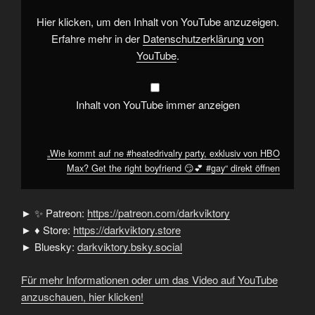
exklusiv
von
Hier klicken, um den Inhalt von YouTube anzuzeigen.
HBO
Max?
Erfahre mehr in der
Datenschutzerklärung von
Get
YouTube
.
the
right
boyfriend
😏
💕
Inhalt von YouTube immer anzeigen
#gay“
von
YouTube
anzeigen
„Wie kommt auf ne #heatedrivalry party, exklusiv von HBO
Max? Get the right boyfriend 😏💕 #gay“ direkt öffnen
► ✨ Patreon:
https://patreon.com/darkviktory
► ♦ Store:
https://darkviktory.store
► Bluesky:
darkviktory.bsky.social
Für mehr Informationen oder um das Video auf YouTube
anzuschauen, hier klicken!