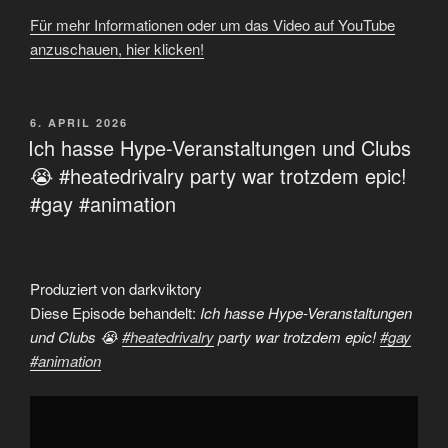
Für mehr Informationen oder um das Video auf YouTube
anzuschauen, hier klicken!
VERÖFFENTLICHT
6. APRIL 2026
AM
Ich hasse Hype-Veranstaltungen und Clubs
😭 #heatedrivalry party war trotzdem epic!
#gay #animation
Produziert von darkviktory
Diese Episode behandelt:
Ich hasse Hype-Veranstaltungen
und Clubs 😭
#heatedrivalry
party war trotzdem epic!
#gay
#animation
„Ich
hasse
Hype-
Veranstaltungen