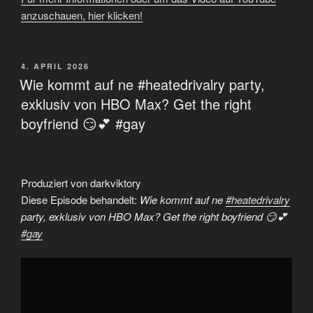
anzuschauen, hier klicken!
VERÖFFENTLICHT
4. APRIL 2026
AM
Wie kommt auf ne #heatedrivalry party,
exklusiv von HBO Max? Get the right
boyfriend 😏💕 #gay
Produziert von darkviktory
Diese Episode behandelt:
Wie kommt auf ne
#heatedrivalry
party, exklusiv von HBO Max? Get the right boyfriend 😏💕
#gay
„Wie
kommt
auf
ne
#heatedrivalry
party,