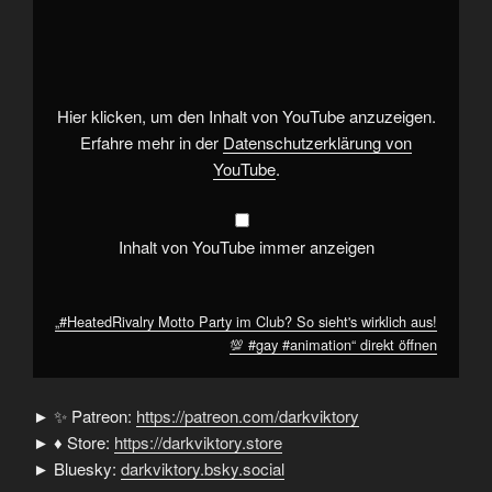
„#HeatedRivalry
Motto
Party
im
Club?
So
sieht's
wirklich
Hier klicken, um den Inhalt von YouTube anzuzeigen.
aus!
💯
Erfahre mehr in der
Datenschutzerklärung von
#gay
YouTube
.
#animation“
von
YouTube
anzeigen
Inhalt von YouTube immer anzeigen
„#HeatedRivalry Motto Party im Club? So sieht's wirklich aus!
💯 #gay #animation“ direkt öffnen
► ✨ Patreon:
https://patreon.com/darkviktory
► ♦ Store:
https://darkviktory.store
► Bluesky:
darkviktory.bsky.social