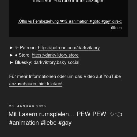
Inhalt von YouTube immer anzeigen
„Öffis vs Fernbeziehung 💔💢 #animation #lgbtq #gay“ direkt
öffnen
► ✨ Patreon:
https://patreon.com/darkviktory
► ♦ Store:
https://darkviktory.store
► Bluesky:
darkviktory.bsky.social
Für mehr Informationen oder um das Video auf YouTube
anzuschauen, hier klicken!
VERÖFFENTLICHT
28. JANUAR 2026
AM
Mit Lasern rumspielen… PEW PEW! ✨👈
#animation #liebe #gay