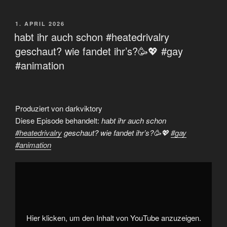
VERÖFFENTLICHT
1. APRIL 2026
AM
habt ihr auch schon #heatedrivalry
geschaut? wie fandet ihr’s?🥳💖 #gay
#animation
Produziert von darkviktory
Diese Episode behandelt:
habt ihr auch schon
#heatedrivalry
geschaut? wie fandet ihr’s?🥳💖
#gay
#animation
„habt
ihr
auch
schon
#heatedrivalry
geschaut?
wie
fandet
Hier klicken, um den Inhalt von YouTube anzuzeigen.
ihr's?