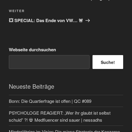
Nächster
WEITER
Beitrag
💥 SPECIAL: Das Ende von VW… 🚨
Webseite durchsuchen
Suche!
Neueste Beiträge
Bonn: Die Quartierfrage ist offen | QC #089
PSYCHOLOGE REAGIERT: „Wer ihr glaubt ist selbst
schuld” ?! 💀 Medfluencer sind sauer | nessadhs
Minderjährige im Visier: Die miese Strategie der Konzerne