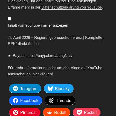
Hier klicken, um den Inhalt von YouTube anzuzeigen.
April
2026
Erfahre mehr in der
Datenschutzerklärung von YouTube
.
–
Regierungspressekonferenz
|
Komplette
BPK“
Inhalt von YouTube immer anzeigen
von
YouTube
anzeigen
„1. April 2026 – Regierungspressekonferenz | Komplette
BPK“ direkt öffnen
► Paypal:
https://paypal.me/JungNaiv
Für mehr Informationen oder um das Video auf YouTube
anzuschauen, hier klicken!
Telegram
Bluesky
Facebook
Threads
Pinterest
Reddit
Pocket