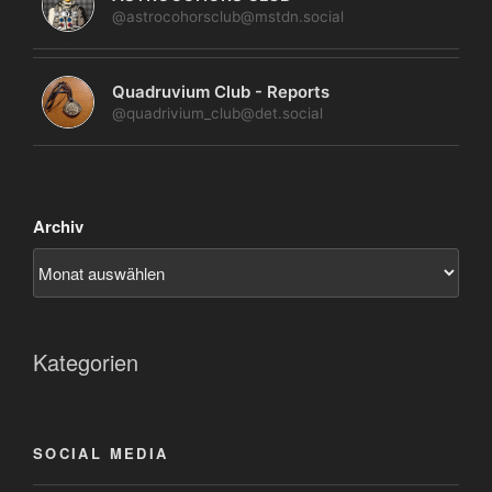
@astrocohorsclub@mstdn.social
Quadruvium Club - Reports
@quadrivium_club@det.social
Archiv
Kategorien
SOCIAL MEDIA