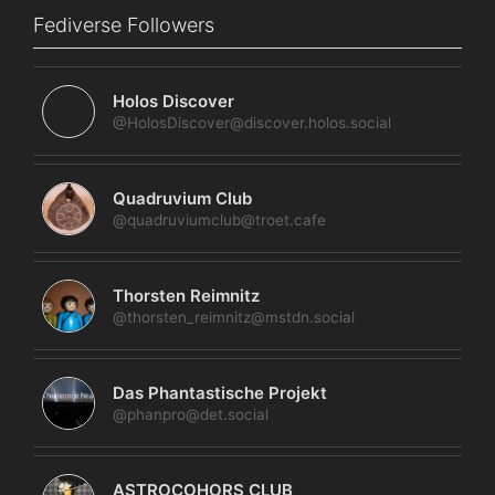
Fediverse Followers
Holos Discover
@HolosDiscover@discover.holos.social
Quadruvium Club
@quadruviumclub@troet.cafe
Thorsten Reimnitz
@thorsten_reimnitz@mstdn.social
Das Phantastische Projekt
@phanpro@det.social
ASTROCOHORS CLUB