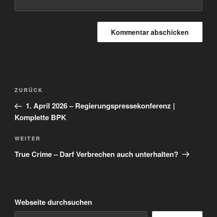
Beitragsnavigation
Vorheriger
ZURÜCK
Beitrag
1. April 2026 – Regierungspressekonferenz |
Komplette BPK
Nächster
WEITER
Beitrag
True Crime – Darf Verbrechen auch unterhalten?
Webseite durchsuchen