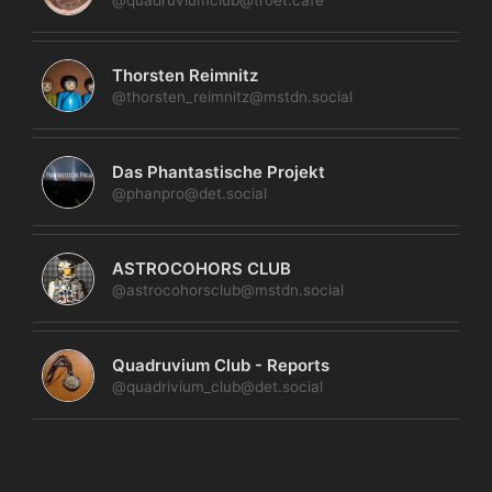
Thorsten Reimnitz
@thorsten_reimnitz@mstdn.social
Das Phantastische Projekt
@phanpro@det.social
ASTROCOHORS CLUB
@astrocohorsclub@mstdn.social
Quadruvium Club - Reports
@quadrivium_club@det.social