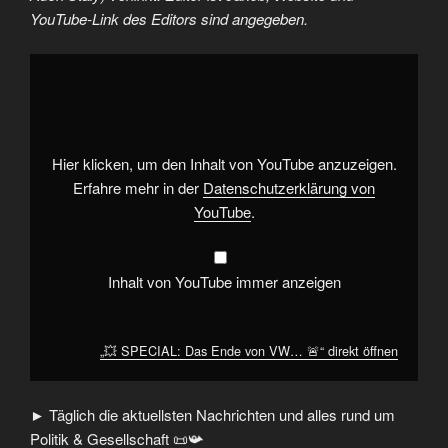
YouTube-Link des Editors sind angegeben.
„💥
SPECIAL:
Das
Ende
von
VW…
🚨“
von
Hier klicken, um den Inhalt von YouTube anzuzeigen.
YouTube
anzeigen
Erfahre mehr in der
Datenschutzerklärung von
YouTube
.
Inhalt von YouTube immer anzeigen
„💥 SPECIAL: Das Ende von VW… 🚨“ direkt öffnen
► Täglich die aktuellsten Nachrichten und alles rund um
Politik & Gesellschaft 📜📯