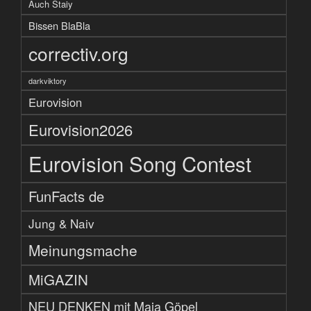
Auch Staiy
Bissen BlaBla
correctiv.org
darkviktory
Eurovision
Eurovision2026
Eurovision Song Contest
FunFacts de
Jung & Naiv
Meinungsmache
MiGAZIN
NEU DENKEN mit Maja Göpel