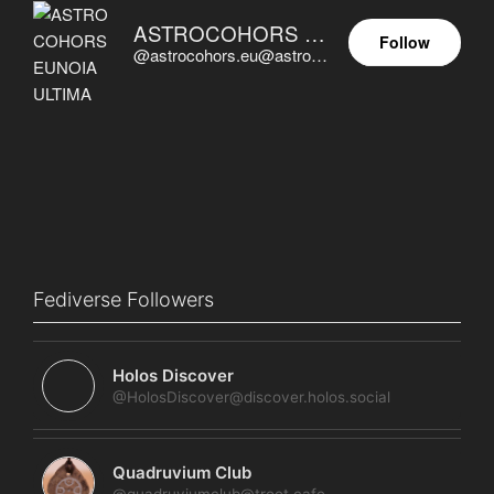
ASTROCOHORS EUNOIA ULTIMA
Follow
@astrocohors.eu@astrocohors.eu
Fediverse Followers
Holos Discover
@HolosDiscover@discover.holos.social
Quadruvium Club
@quadruviumclub@troet.cafe