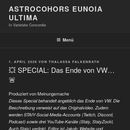
Zum
ASTROCOHORS EUNOIA
Inhalt
ULTIMA
springen
In Varietate Concordia
Menü
VERÖFFENTLICHT
1. APRIL 2026
VON
THALASSA FALKENRATH
AM
💥 SPECIAL: Das Ende von VW…
🚨
Produziert von Meinungsmache
Dieses Special behandelt angeblich das Ende von VW. Die
Beschreibung verweist auf das Originalvideo. Zudem
werden STAIY-Social-Media-Accounts (Twitch, Discord,
Podcast) sowie drei YouTube-Kanäle (Staiy, StaiyZockt,
Auch Staiy) verlinkt. Editor ist Jakob; Website und