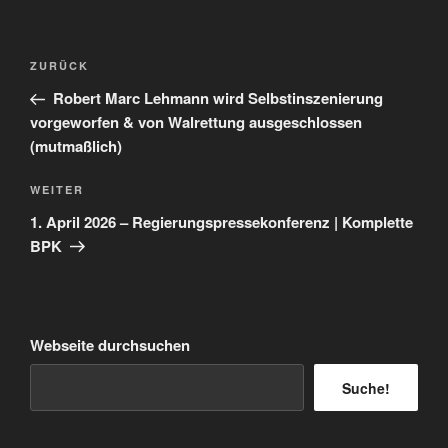
Beitragsnavigation
Vorheriger
ZURÜCK
Beitrag
Robert Marc Lehmann wird Selbstinszenierung
vorgeworfen & von Walrettung ausgeschlossen
(mutmaßlich)
Nächster
WEITER
Beitrag
1. April 2026 – Regierungspressekonferenz | Komplette
BPK
Webseite durchsuchen
Suche!