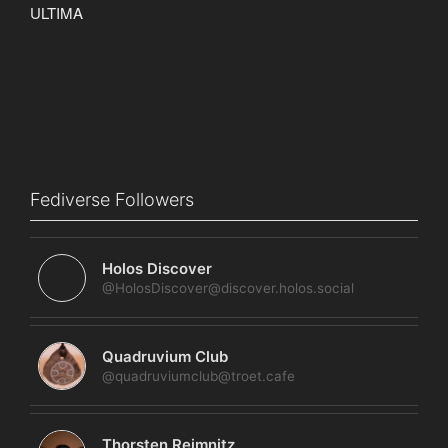
Fediverse Followers
Holos Discover
@HolosDiscover@discover.holos.social
Quadruvium Club
@quadruviumclub@troet.cafe
Thorsten Reimnitz