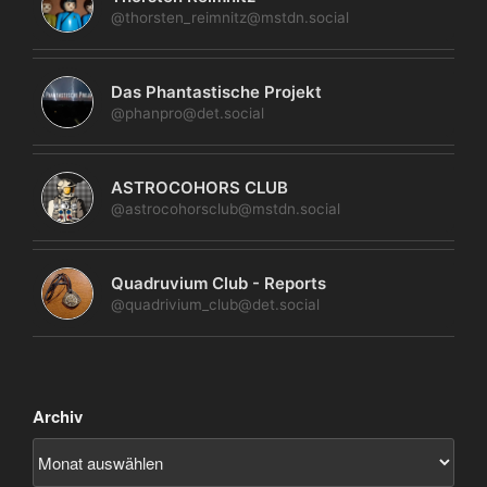
@thorsten_reimnitz@mstdn.social
Das Phantastische Projekt
@phanpro@det.social
ASTROCOHORS CLUB
@astrocohorsclub@mstdn.social
Quadruvium Club - Reports
@quadrivium_club@det.social
Archiv