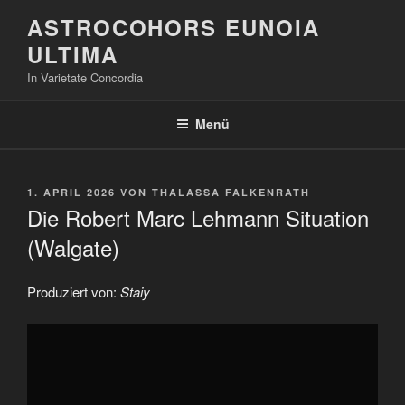
Zum
ASTROCOHORS EUNOIA
Inhalt
ULTIMA
springen
In Varietate Concordia
Menü
VERÖFFENTLICHT
1. APRIL 2026
VON
THALASSA FALKENRATH
AM
Die Robert Marc Lehmann Situation
(Walgate)
Produziert von:
Staiy
„Die
Robert
Marc
Lehmann
Situation
(Walgate)“
von