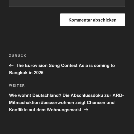
Beitragsnavigation
Vorheriger
ZURÜCK
Beitrag
The Eurovision Song Contest Asia is coming to
Bangkok in 2026
Nächster
WEITER
Beitrag
Wie wohnt Deutschland? Die Abschlussdoku zur ARD-
Mitmachaktion #besserwohnen zeigt Chancen und
Konflikte auf dem Wohnungsmarkt