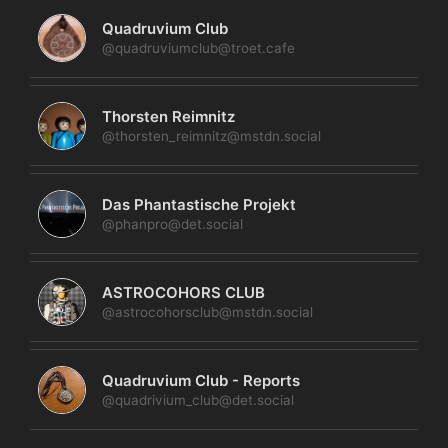
Quadruvium Club
@quadruviumclub@troet.cafe
Thorsten Reimnitz
@thorsten_reimnitz@mstdn.social
Das Phantastische Projekt
@phanpro@det.social
ASTROCOHORS CLUB
@astrocohorsclub@mstdn.social
Quadruvium Club - Reports
@quadrivium_club@det.social