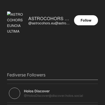
ASTROCOHORS EUNOIA ULTIMA
Follow
@astrocohors.eu@astrocohors.eu
Fediverse Followers
Holos Discover
@HolosDiscover@discover.holos.social