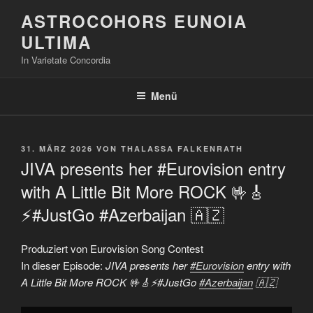
Zum
ASTROCOHORS EUNOIA
Inhalt
ULTIMA
springen
In Varietate Concordia
Menü
VERÖFFENTLICHT
31. MÄRZ 2026
VON
THALASSA FALKENRATH
AM
JIVA presents her #Eurovision entry
with A Little Bit More ROCK 🤟🎸
⚡#JustGo #Azerbaijan 🇦🇿
Produziert von Eurovision Song Contest
In dieser Episode:
JIVA presents her
#Eurovision
entry with
A Little Bit More ROCK 🤟🎸⚡#JustGo
#Azerbaijan
🇦🇿
„JIVA