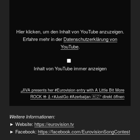
presents
her
#Eurovision
entry
with
A
Little
Hier klicken, um den Inhalt von YouTube anzuzeigen.
Bit
More
Erfahre mehr in der
Datenschutzerklärung von
ROCK
YouTube
.
🤟
🎸
⚡#JustGo
#Azerbaijan
🇦🇿“
Inhalt von YouTube immer anzeigen
von
YouTube
anzeigen
„JIVA presents her #Eurovision entry with A Little Bit More
ROCK 🤟🎸⚡#JustGo #Azerbaijan 🇦🇿“ direkt öffnen
Weitere Informationen:
► Website:
https://eurovision.tv
► Facebook:
https://facebook.com/EurovisionSongContest