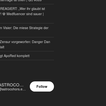
AGIERT: „Wer ihr glaubt ist
?! 💀 Medfluencer sind sauer |
m Visier: Die miese Strategie der
Zensur vorgeworfen: Danger Dan
alt
gt ApoRed komplett
ASTROCOHORS EUNOIA ULTIMA
Follow
@astrocohors.eu@astrocohors.eu