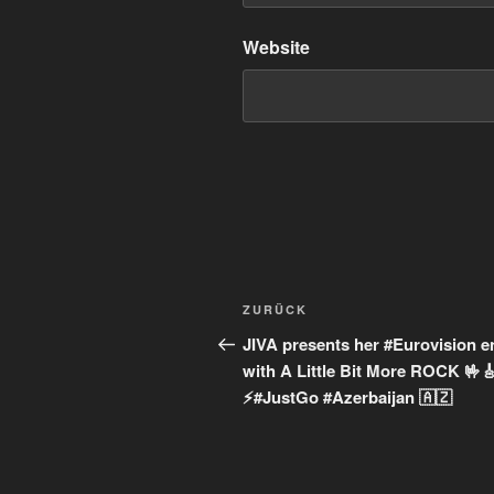
Website
Beitragsnavigation
Vorheriger
ZURÜCK
Beitrag
JIVA presents her #Eurovision e
with A Little Bit More ROCK 🤟
⚡#JustGo #Azerbaijan 🇦🇿