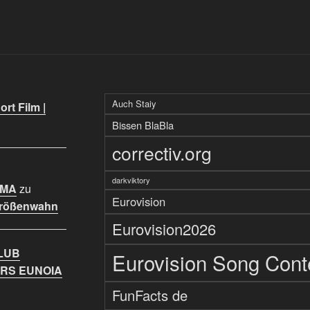
Auch Staiy
rt Film |
Bissen BlaBla
correctiv.org
darkviktory
IMA
zu
Eurovision
Größenwahn
Eurovision2026
LUB
Eurovision Song Cont
RS EUNOIA
FunFacts de