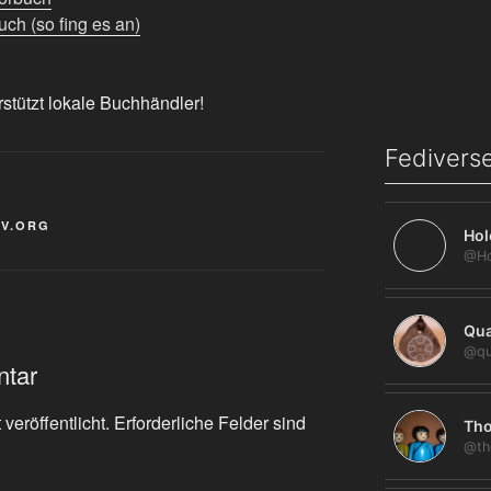
ch (so fing es an)
rstützt lokale Buchhändler!
Fediverse
IV.ORG
Hol
Qua
@qu
ntar
veröffentlicht.
Erforderliche Felder sind
Tho
@th