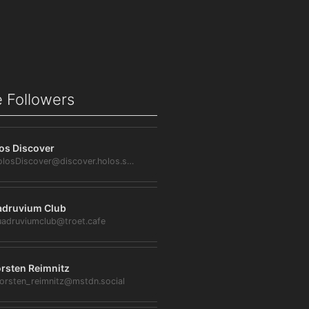
 Followers
os Discover
@HolosDiscover@discover.holos.social
druvium Club
adruviumclub@troet.cafe
rsten Reimnitz
orsten_reimnitz@mstdn.social