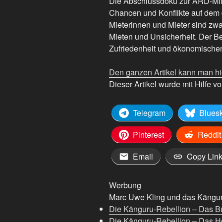
Die Abschlussdoku zur ARD-Mi
Chancen und Konflikte auf dem
Mieterinnen und Mieter sind zwa
Mieten und Unsicherheit. Der B
Zufriedenheit und ökonomische
Den ganzen Artikel kann man hi
Dieser Artikel wurde mit Hilfe von
Telegram
Blues
Pinterest
Reddit
Email
Copy Lin
Werbung
Marc Uwe Kling und das Känguru
Die Känguru-Rebellion – Das B
Die Känguru-Rebellion – Das H