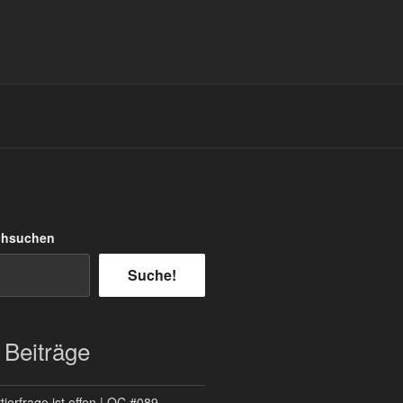
chsuchen
Suche!
 Beiträge
ierfrage ist offen | QC #089