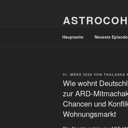
Zum
Inhalt
ASTROCOH
springen
In Varietate Concordia
Hauptseite
Neueste Episode
VERÖFFENTLICHT
31. MÄRZ 2026
VON
THALASSA 
AM
Wie wohnt Deutsch
zur ARD-Mitmachak
Chancen und Konfli
Wohnungsmarkt