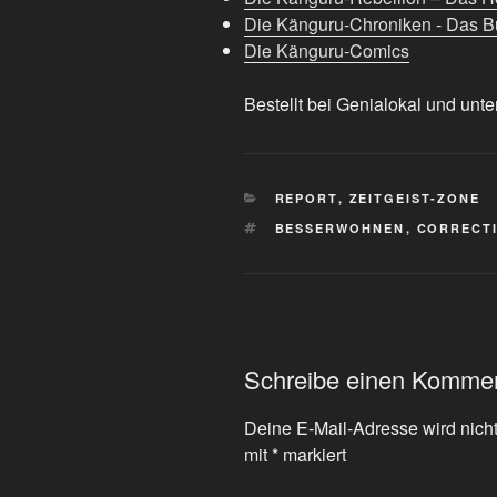
Die Känguru-Chroniken - Das Bu
Die Känguru-Comics
Bestellt bei Genialokal und unte
KATEGORIEN
REPORT
,
ZEITGEIST-ZONE
SCHLAGWÖRTER
BESSERWOHNEN
,
CORRECT
Schreibe einen Komme
Deine E-Mail-Adresse wird nicht 
mit
*
markiert