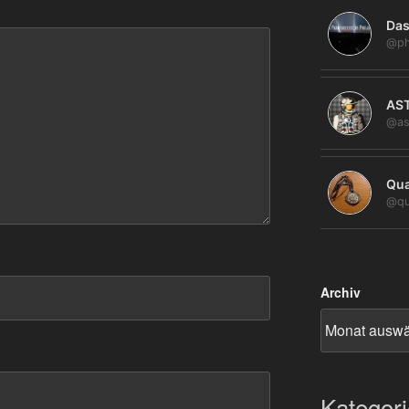
Das
@ph
AS
@as
Qua
@qu
Archiv
Kategor