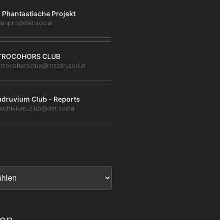
 Phantastische Projekt
anpro@det.social
TROCOHORS CLUB
trocohorsclub@mstdn.social
druvium Club - Reports
adrivium_club@det.social
ien