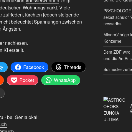
tmachaktion
#besserwohnen
zeigt
 deutschen Wohnungsmarkt. Viele
PSYCHOLOGE RE
r zufrieden, fürchten jedoch steigende
selbst schuld” 
ericht beleuchtet Spannungen zwischen
nessadhs
n Ängsten.
Minderjährige i
Konzerne
er nachlesen.
 KI erstellt.
Dem ZDF wird 
und die AnfAnst
ky
Facebook
Threads
Solmecke zerle
Pocket
WhatsApp
k
 - bei Genialokal:
uch
örbuch