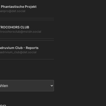
 Phantastische Projekt
anpro@det.social
TROCOHORS CLUB
trocohorsclub@mstdn.social
druvium Club - Reports
adrivium_club@det.social
ien