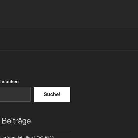
chsuchen
Suche!
 Beiträge
ierfrage ist offen | QC #089