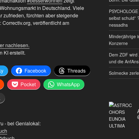
tmachaktion
#besserwohnen
zeigt
 Wohnungsmarkt in Deutschland. Viele
PSYCHOLOGE RE
r zufrieden, fürchten aber steigende
selbst schuld” 
 Correctiv.org, veröffentlicht am
nessadhs
Minderjährige i
Konzerne
er nachlesen.
 KI erstellt.
Dem ZDF wird 
und die AnfAnst
ky
Facebook
Threads
Solmecke zerle
Pocket
WhatsApp
k
 - bei Genialokal:
uch
örbuch