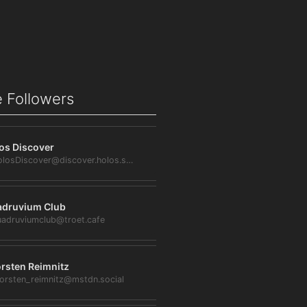
 Followers
os Discover
@HolosDiscover@discover.holos.social
druvium Club
adruviumclub@troet.cafe
rsten Reimnitz
orsten_reimnitz@mstdn.social