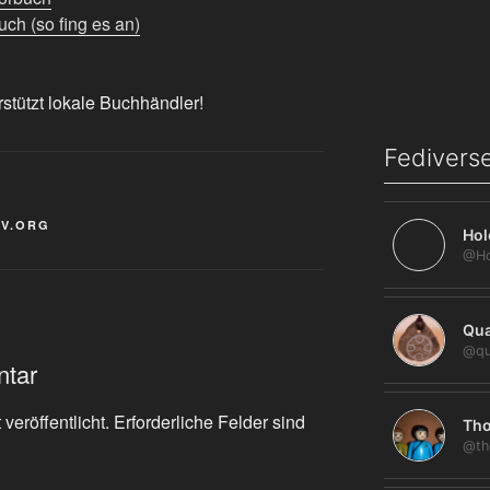
ch (so fing es an)
rstützt lokale Buchhändler!
Fediverse
IV.ORG
Hol
Qua
@qu
ntar
veröffentlicht.
Erforderliche Felder sind
Tho
@th