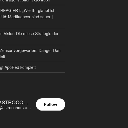
AGIERT: „Wer ihr glaubt ist
?! 💀 Medfluencer sind sauer |
m Visier: Die miese Strategie der
Zensur vorgeworfen: Danger Dan
alt
gt ApoRed komplett
ASTROCOHORS EUNOIA ULTIMA
Follow
@astrocohors.eu@astrocohors.eu