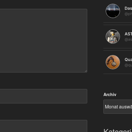
Das
@ph
AS
@as
Qua
@qu
Archiv
Kategor