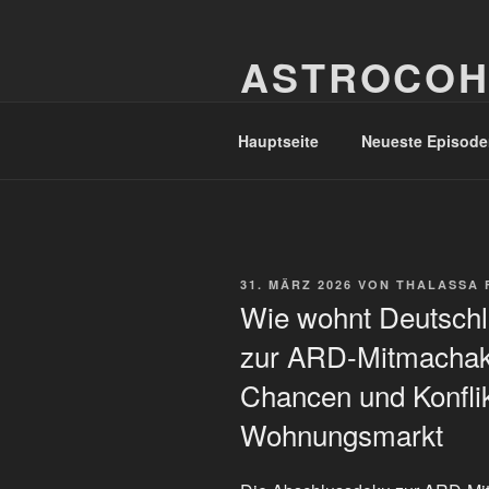
Zum
Inhalt
ASTROCOH
springen
In Varietate Concordia
Hauptseite
Neueste Episode
VERÖFFENTLICHT
31. MÄRZ 2026
VON
THALASSA 
AM
Wie wohnt Deutsch
zur ARD-Mitmachak
Chancen und Konfli
Wohnungsmarkt