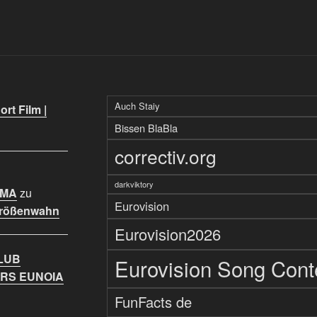
Auch Staiy
rt Film |
Bissen BlaBla
correctiv.org
darkviktory
IMA
zu
Eurovision
Größenwahn
Eurovision2026
LUB
Eurovision Song Cont
RS EUNOIA
FunFacts de