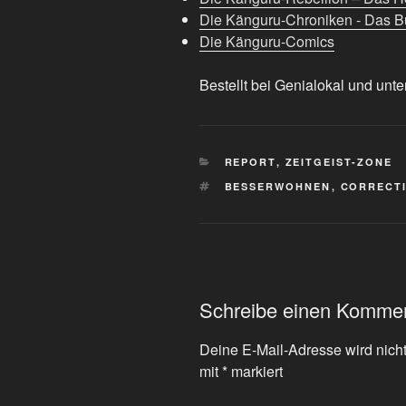
Die Känguru-Chroniken - Das Bu
Die Känguru-Comics
Bestellt bei Genialokal und unte
KATEGORIEN
REPORT
,
ZEITGEIST-ZONE
SCHLAGWÖRTER
BESSERWOHNEN
,
CORRECT
Schreibe einen Komme
Deine E-Mail-Adresse wird nicht 
mit
*
markiert