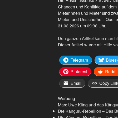
Die Abschlussdoku zur ARD-Mi
Chancen und Konflikte auf dem
Mieterinnen und Mieter sind zwa
Mieten und Unsicherheit. Quelle:
31.03.2026 um 09:38 Uhr.
Den ganzen Artikel kann man hi
Dieser Artikel wurde mit Hilfe von
Telegram
Blues
Pinterest
Reddit
Email
Copy Lin
Werbung
Marc Uwe Kling und das Känguru
Die Känguru-Rebellion – Das B
Die Känguru-Rebellion – Das H