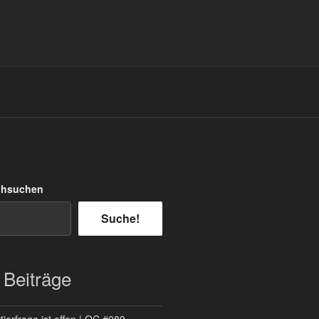
chsuchen
Suche!
 Beiträge
ierfrage ist offen | QC #089