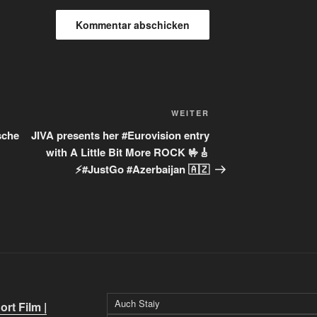
Nächster
WEITER
Beitrag
sche
JIVA presents her #Eurovision entry
with A Little Bit More ROCK 🤟🎸
⚡#JustGo #Azerbaijan 🇦🇿
Auch Staiy
rt Film |