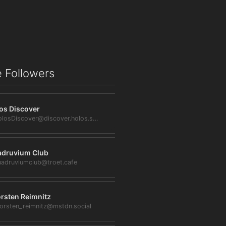
 Followers
os Discover
@HolosDiscover@discover.holos.social
druvium Club
adruviumclub@troet.cafe
rsten Reimnitz
orsten_reimnitz@mstdn.social