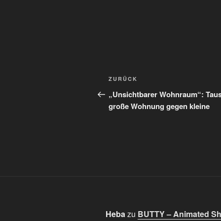
Beitragsnavigation
Vorheriger
ZURÜCK
Beitrag
„Unsichtbarer Wohnraum“: Tau
große Wohnung gegen kleine
Heba
zu
BUTTY – Animated Sho