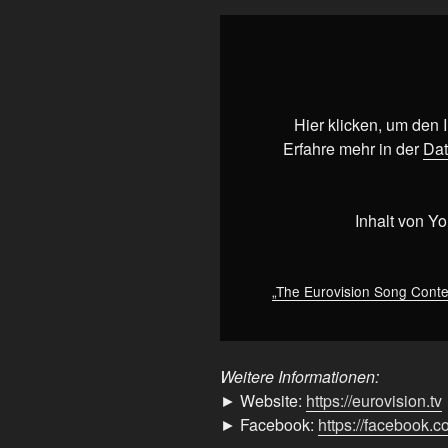
„The
Eurovision
Song
Contest
Asia
Hier klicken, um den
is
Erfahre mehr in der
Dat
coming
to
Bangkok
Inhalt von Y
in
2026“
von
„The Eurovision Song Contes
YouTube
anzeigen
Weitere Informationen:
► Website:
https://eurovision.tv
► Facebook:
https://facebook.