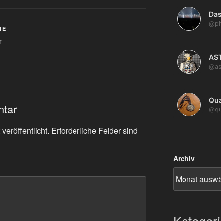
Das
@ph
NE
T
AS
@as
Qua
ntar
@qu
veröffentlicht.
Erforderliche Felder sind
Archiv
Kategor