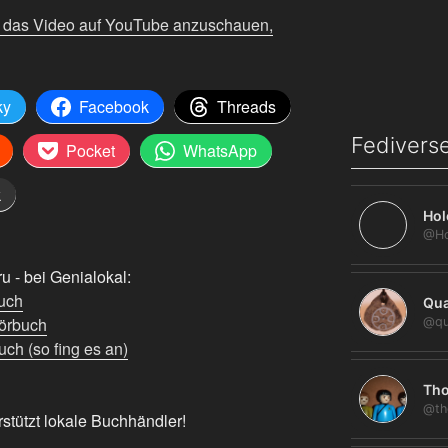
m das Video auf YouTube anzuschauen,
ky
Facebook
Threads
Fediverse
Pocket
WhatsApp
k
Hol
 - bei Genialokal:
uch
Qua
örbuch
@qu
ch (so fing es an)
Tho
@th
rstützt lokale Buchhändler!