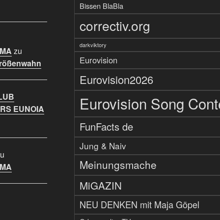
Bissen BlaBla
correctiv.org
darkviktory
IMA
zu
Eurovision
Größenwahn
Eurovision2026
LUB
Eurovision Song Cont
RS EUNOIA
FunFacts de
Jung & Naiv
u
Meinungsmache
IMA
MiGAZIN
NEU DENKEN mit Maja Göpel