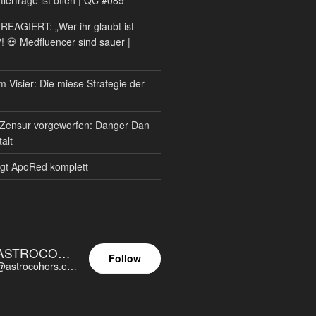
AGIERT: „Wer ihr glaubt ist
?! 💀 Medfluencer sind sauer |
m Visier: Die miese Strategie der
Zensur vorgeworfen: Danger Dan
alt
gt ApoRed komplett
ASTROCOHORS EUNOIA ULTIMA
Follow
@astrocohors.eu@astrocohors.eu