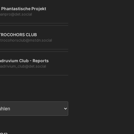
 Phantastische Projekt
anpro@det.social
TROCOHORS CLUB
trocohorsclub@mstdn.social
druvium Club - Reports
adrivium_club@det.social
ien