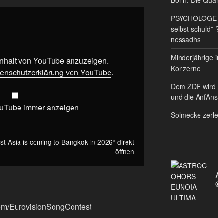
PSYCHOLOGE RE
selbst schuld” 
nessadhs
Minderjährige i
 Inhalt von YouTube anzuzeigen.
Konzerne
enschutzerklärung von YouTube
.
Dem ZDF wird 
und die AnfAnst
ouTube immer anzeigen
Solmecke zerle
t Asia is coming to Bangkok in 2026“ direkt
öffnen
com/EurovisionSongContest