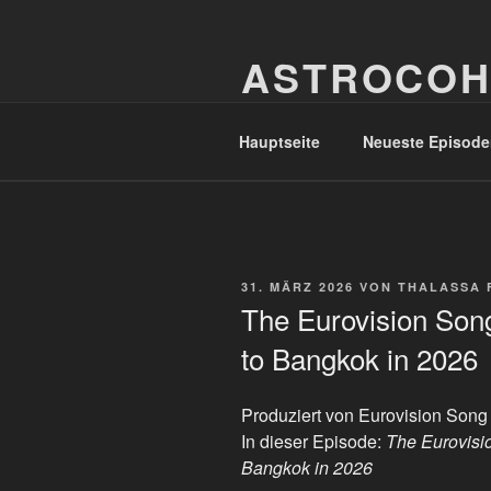
Zum
Inhalt
ASTROCOH
springen
In Varietate Concordia
Hauptseite
Neueste Episode
VERÖFFENTLICHT
31. MÄRZ 2026
VON
THALASSA 
AM
The Eurovision Song
to Bangkok in 2026
Produziert von Eurovision Song
In dieser Episode:
The Eurovisi
Bangkok in 2026