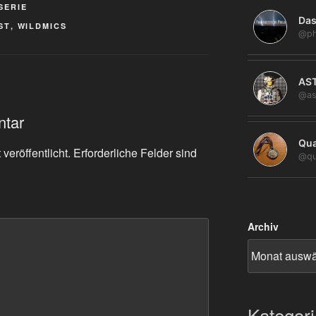
SERIE
Das
ST
,
WILDMICS
@ph
AS
@as
ntar
Qua
veröffentlicht.
Erforderliche Felder sind
@qu
Archiv
Kategor