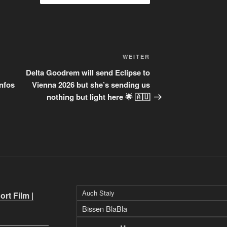
Nächster
WEITER
Beitrag
Delta Goodrem will send Eclipse to
Infos
Vienna 2026 but she’s sending us
nothing but light here 🌟 🇦🇺
Auch Staiy
rt Film |
Bissen BlaBla