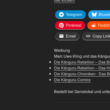
hier klicken!
Telegram
Blues
Pinterest
Reddit
Email
Copy Lin
Werbung
Marc Uwe Kling und das Känguru
Die Känguru-Rebellion – Das B
Die Känguru-Rebellion – Das H
Die Känguru-Chroniken - Das Bu
Die Känguru-Comics
Bestellt bei Genialokal und unte