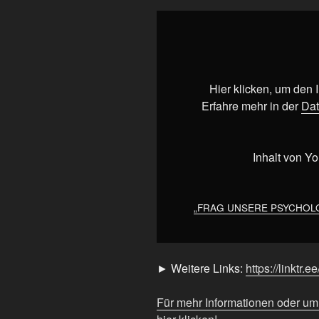
„FRAG
UNSERE
PSYCHOLOGEN
|
#AlleBekloppt
Hier klicken, um den
#81
Erfahre mehr in der
Dat
|
#podcast“
von
Inhalt von Y
YouTube
anzeigen
„FRAG UNSERE PSYCHOLOGEN
► Weitere Links:
https://linktr.e
Für mehr Informationen oder u