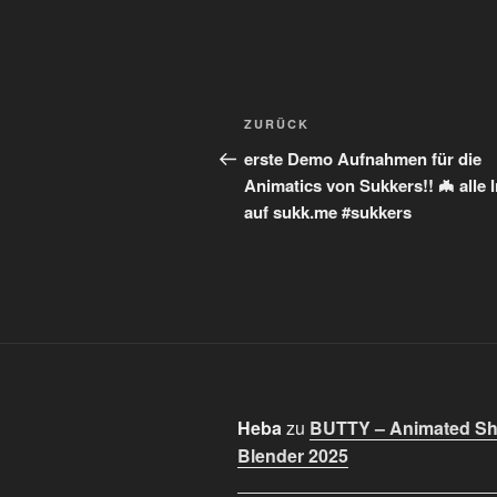
Beitragsnavigation
Vorheriger
ZURÜCK
Beitrag
erste Demo Aufnahmen für die
Animatics von Sukkers!! 🦇 alle 
auf sukk.me #sukkers
Heba
zu
BUTTY – Animated Sho
Blender 2025