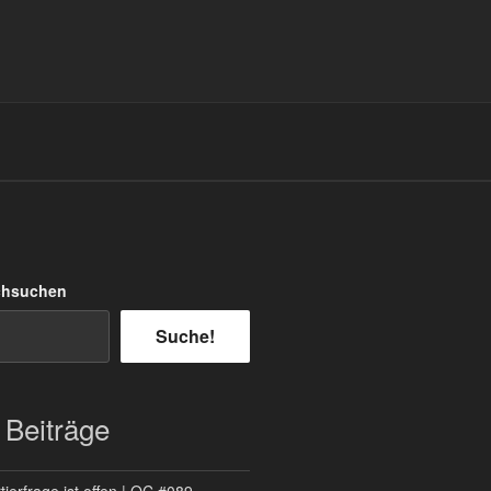
chsuchen
Suche!
 Beiträge
ierfrage ist offen | QC #089