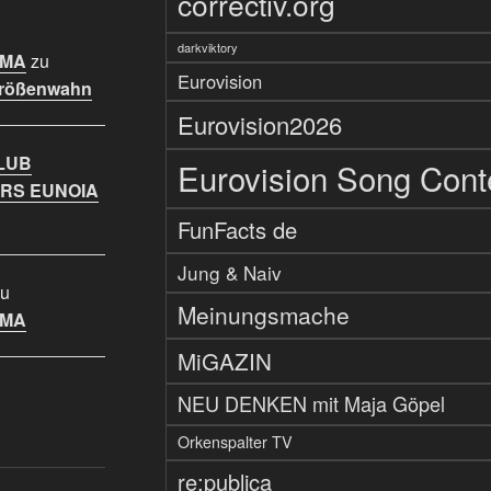
correctiv.org
darkviktory
IMA
zu
Eurovision
Größenwahn
Eurovision2026
LUB
Eurovision Song Cont
RS EUNOIA
FunFacts de
Jung & Naiv
u
Meinungsmache
IMA
MiGAZIN
NEU DENKEN mit Maja Göpel
Orkenspalter TV
re:publica