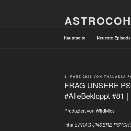
Zum
Inhalt
ASTROCOH
springen
In Varietate Concordia
Hauptseite
Neueste Episode
VERÖFFENTLICHT
3. MÄRZ 2026
VON
THALASSA F
AM
FRAG UNSERE PS
#AlleBekloppt #81 |
Produziert von WildMics
Inhalt:
FRAG UNSERE PSYCH