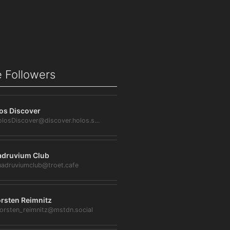
 Followers
os Discover
@HolosDiscover@discover.holos.social
druvium Club
adruviumclub@troet.cafe
rsten Reimnitz
orsten_reimnitz@mstdn.social