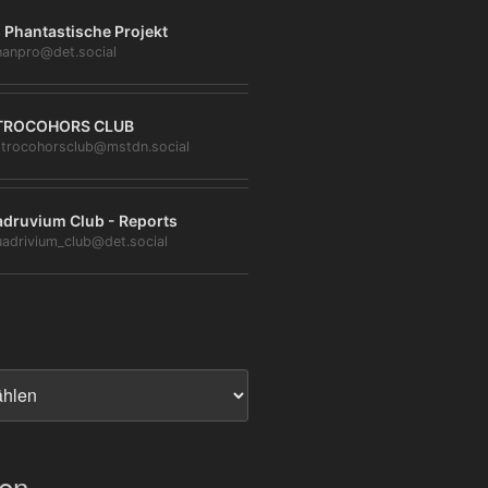
 Phantastische Projekt
anpro@det.social
TROCOHORS CLUB
trocohorsclub@mstdn.social
druvium Club - Reports
adrivium_club@det.social
ien