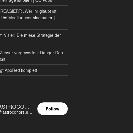
AGIERT: „Wer ihr glaubt ist
?! 💀 Medfluencer sind sauer |
m Visier: Die miese Strategie der
Zensur vorgeworfen: Danger Dan
alt
gt ApoRed komplett
ASTROCOHORS EUNOIA ULTIMA
Follow
@astrocohors.eu@astrocohors.eu