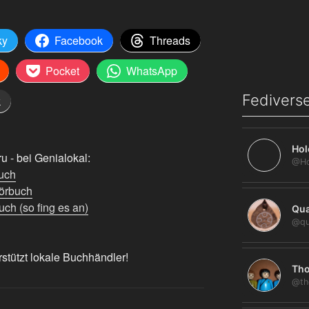
ky
Facebook
Threads
Pocket
WhatsApp
Fediverse
k
Hol
 - bei Genialokal:
uch
örbuch
ch (so fing es an)
Qua
@qu
rstützt lokale Buchhändler!
Tho
@th