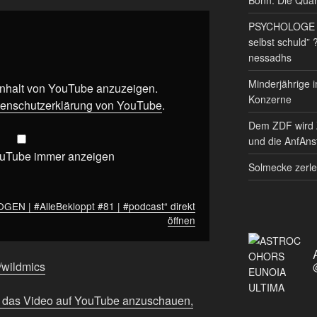
PSYCHOLOGE RE
selbst schuld” 
nessadhs
Minderjährige i
 Inhalt von YouTube anzuzeigen.
Konzerne
enschutzerklärung von YouTube
.
Dem ZDF wird 
und die AnfAnst
ouTube immer anzeigen
Solmecke zerle
 | #AlleBekloppt #81 | #podcast“ direkt
öffnen
e/wildmics
m das Video auf YouTube anzuschauen,