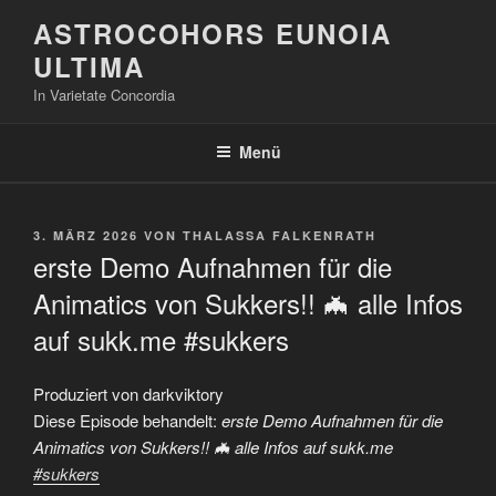
Zum
ASTROCOHORS EUNOIA
Inhalt
ULTIMA
springen
In Varietate Concordia
Menü
VERÖFFENTLICHT
3. MÄRZ 2026
VON
THALASSA FALKENRATH
AM
erste Demo Aufnahmen für die
Animatics von Sukkers!! 🦇 alle Infos
auf sukk.me #sukkers
Produziert von darkviktory
Diese Episode behandelt:
erste Demo Aufnahmen für die
Animatics von Sukkers!! 🦇 alle Infos auf sukk.me
#sukkers