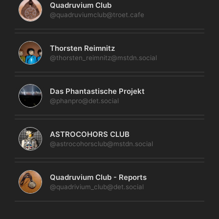
Quadruvium Club
@quadruviumclub@troet.cafe
Thorsten Reimnitz
@thorsten_reimnitz@mstdn.social
Das Phantastische Projekt
@phanpro@det.social
ASTROCOHORS CLUB
@astrocohorsclub@mstdn.social
Quadruvium Club - Reports
@quadrivium_club@det.social