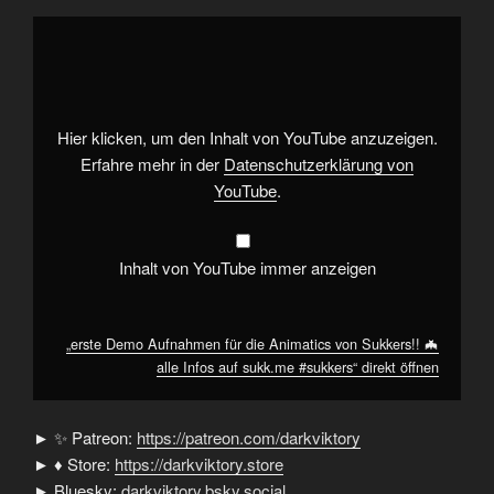
„erste
Demo
Aufnahmen
für
die
Animatics
von
Sukkers!!
Hier klicken, um den Inhalt von YouTube anzuzeigen.
🦇
alle
Erfahre mehr in der
Datenschutzerklärung von
Infos
YouTube
.
auf
sukk.me
#sukkers“
von
YouTube
Inhalt von YouTube immer anzeigen
anzeigen
„erste Demo Aufnahmen für die Animatics von Sukkers!! 🦇
alle Infos auf sukk.me #sukkers“ direkt öffnen
► ✨ Patreon:
https://patreon.com/darkviktory
► ♦ Store:
https://darkviktory.store
► Bluesky:
darkviktory.bsky.social