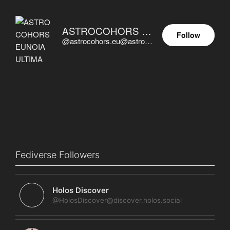
ASTROCOHORS EUNOIA ULTIMA
Follow
@astrocohors.eu@astrocohors.eu
Fediverse Followers
Holos Discover
@HolosDiscover@discover.holos.social