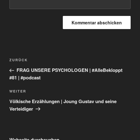
Beitragsnavigation
Vorheriger
ZURÜCK
Beitrag
FRAG UNSERE PSYCHOLOGEN | #AlleBekloppt
#81 | #podcast
Nächster
WEITER
Beitrag
Völkische Erzählungen | Joung Gustav und seine
Verteidiger
Webseite durchsuchen