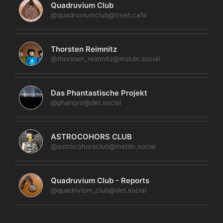
Quadruvium Club
@quadruviumclub@troet.cafe
Thorsten Reimnitz
@thorsten_reimnitz@mstdn.social
Das Phantastische Projekt
@phanpro@det.social
ASTROCOHORS CLUB
@astrocohorsclub@mstdn.social
Quadruvium Club - Reports
@quadrivium_club@det.social