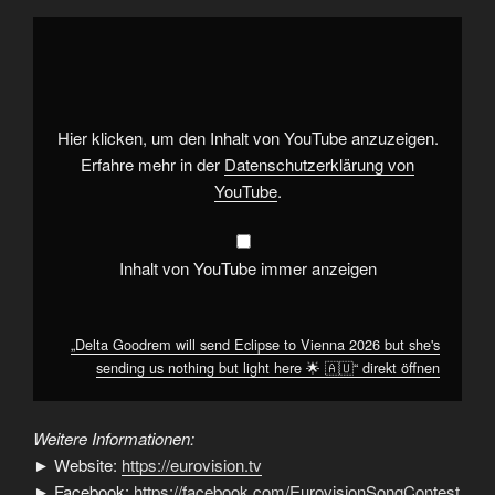
„Delta
Goodrem
will
send
Eclipse
to
Vienna
2026
Hier klicken, um den Inhalt von YouTube anzuzeigen.
but
she's
Erfahre mehr in der
Datenschutzerklärung von
sending
YouTube
.
us
nothing
but
light
here
Inhalt von YouTube immer anzeigen
🌟
🇦🇺“
von
YouTube
anzeigen
„Delta Goodrem will send Eclipse to Vienna 2026 but she's
sending us nothing but light here 🌟 🇦🇺“ direkt öffnen
Weitere Informationen:
► Website:
https://eurovision.tv
► Facebook:
https://facebook.com/EurovisionSongContest