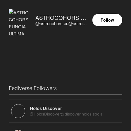
ASTROCOHORS EUNOIA ULTIMA
Follow
@astrocohors.eu@astrocohors.eu
Fediverse Followers
Holos Discover
@HolosDiscover@discover.holos.social