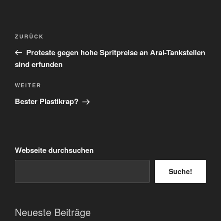
Beitragsnavigation
Vorheriger
ZURÜCK
Beitrag
Proteste gegen hohe Spritpreise an Aral-Tankstellen
sind erfunden
Nächster
WEITER
Beitrag
Bester Plastikrap?
Webseite durchsuchen
Suche!
Neueste Beiträge