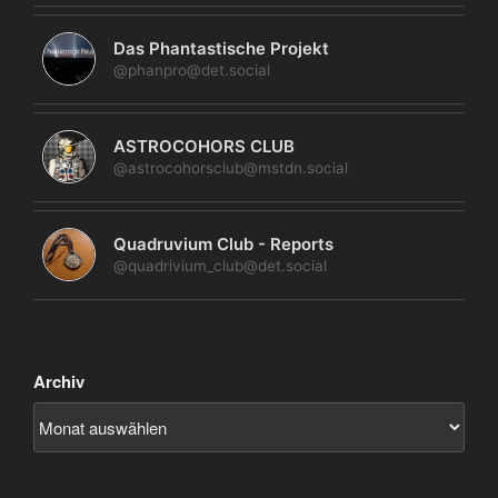
Das Phantastische Projekt
@phanpro@det.social
ASTROCOHORS CLUB
@astrocohorsclub@mstdn.social
Quadruvium Club - Reports
@quadrivium_club@det.social
Archiv