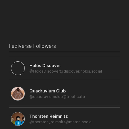
Fediverse Followers
Holos Discover
@HolosDiscover@discover.holos.social
Quadruvium Club
@quadruviumclub@troet.cafe
Thorsten Reimnitz
@thorsten_reimnitz@mstdn.social