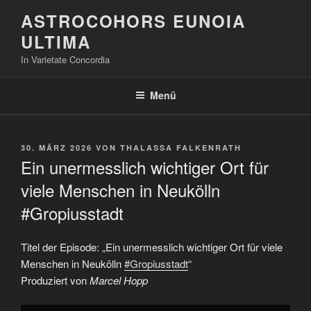
Zum
ASTROCOHORS EUNOIA
Inhalt
ULTIMA
springen
In Varietate Concordia
Menü
VERÖFFENTLICHT
30. MÄRZ 2026
VON
THALASSA FALKENRATH
AM
Ein unermesslich wichtiger Ort für
viele Menschen in Neukölln
#Gropiusstadt
Titel der Episode: „Ein unermesslich wichtiger Ort für viele
Menschen in Neukölln
#Gropiusstadt
“
Produziert von
Marcel Hopp
„Ein