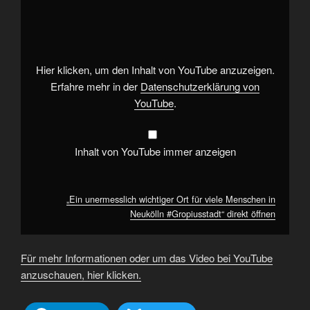
unermesslich
wichtiger
Ort
für
viele
Menschen
in
Hier klicken, um den Inhalt von YouTube anzuzeigen.
Neukölln
#Gropiusstadt“
Erfahre mehr in der
Datenschutzerklärung von
von
YouTube
.
YouTube
anzeigen
Inhalt von YouTube immer anzeigen
„Ein unermesslich wichtiger Ort für viele Menschen in
Neukölln #Gropiusstadt“ direkt öffnen
Für mehr Informationen oder um das Video bei YouTube
anzuschauen, hier klicken.