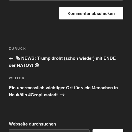
Beitragsnavigation
Vorheriger
ZURÜCK
Beitrag
🗞️ NEWS: Trump droht (schon wieder) mit ENDE
der NATO?! 😨
Nächster
WEITER
Beitrag
Ein unermesslich wichtiger Ort für viele Menschen in
Neukölln #Gropiusstadt
Webseite durchsuchen