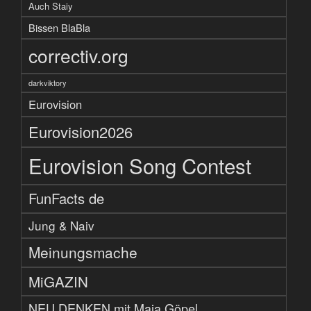
Auch Staiy
Bissen BlaBla
correctiv.org
darkviktory
Eurovision
Eurovision2026
Eurovision Song Contest
FunFacts de
Jung & Naiv
Meinungsmache
MiGAZIN
NEU DENKEN mit Maja Göpel