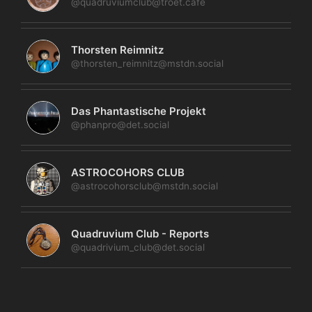
@quadruviumclub@troet.cafe
Thorsten Reimnitz
@thorsten_reimnitz@mstdn.social
Das Phantastische Projekt
@phanpro@det.social
ASTROCOHORS CLUB
@astrocohorsclub@mstdn.social
Quadruvium Club - Reports
@quadrivium_club@det.social