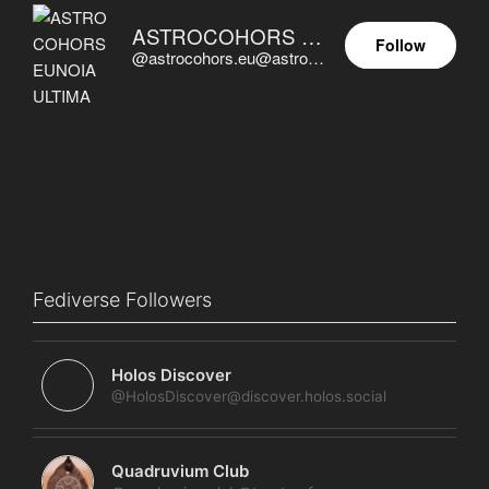
ASTROCOHORS EUNOIA ULTIMA
Follow
@astrocohors.eu@astrocohors.eu
Fediverse Followers
Holos Discover
@HolosDiscover@discover.holos.social
Quadruvium Club