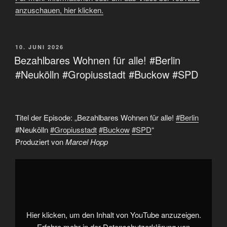
anzuschauen, hier klicken.
VERÖFFENTLICHT
10. JUNI 2026
AM
Bezahlbares Wohnen für alle! #Berlin
#Neukölln #Gropiusstadt #Buckow #SPD
Titel der Episode: „Bezahlbares Wohnen für alle!
#Berlin
#Neukölln
#Gropiusstadt
#Buckow
#SPD
“
Produziert von
Marcel Hopp
„Bezahlbares
Wohnen
für
alle!
#Berlin
#Neukölln
#Gropiusstadt
#Buckow
Hier klicken, um den Inhalt von YouTube anzuzeigen.
#SPD“
von
Erfahre mehr in der
Datenschutzerklärung von