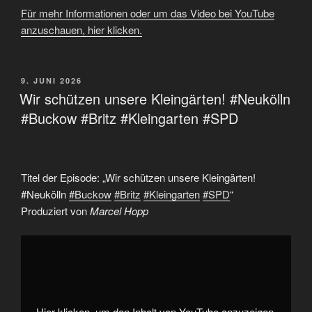
Für mehr Informationen oder um das Video bei YouTube
anzuschauen, hier klicken.
VERÖFFENTLICHT
9. JUNI 2026
AM
Wir schützen unsere Kleingärten! #Neukölln
#Buckow #Britz #Kleingarten #SPD
Titel der Episode: „Wir schützen unsere Kleingärten!
#Neukölln
#Buckow
#Britz
#Kleingarten
#SPD
“
Produziert von
Marcel Hopp
„Wir
schützen
unsere
Kleingärten!
#Neukölln
#Buckow
#Britz
#Kleingarten
Hier klicken, um den Inhalt von YouTube anzuzeigen.