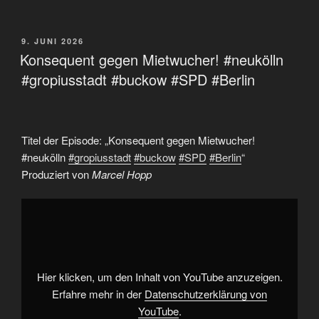
VERÖFFENTLICHT
9. JUNI 2026
AM
Konsequent gegen Mietwucher! #neukölln
#gropiusstadt #buckow #SPD #Berlin
Titel der Episode: „Konsequent gegen Mietwucher!
#neukölln
#gropiusstadt
#buckow
#SPD
#Berlin
“
Produziert von
Marcel Hopp
„Konsequent
gegen
Mietwucher!
#neukölln
#gropiusstadt
#buckow
#SPD
#Berlin“
Hier klicken, um den Inhalt von YouTube anzuzeigen.
von
YouTube
Erfahre mehr in der
Datenschutzerklärung von
anzeigen
YouTube
.