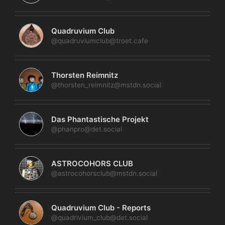
Quadruvium Club
@quadruviumclub@troet.cafe
Thorsten Reimnitz
@thorsten_reimnitz@mstdn.social
Das Phantastische Projekt
@phanpro@det.social
ASTROCOHORS CLUB
@astrocohorsclub@mstdn.social
Quadruvium Club - Reports
@quadrivium_club@det.social