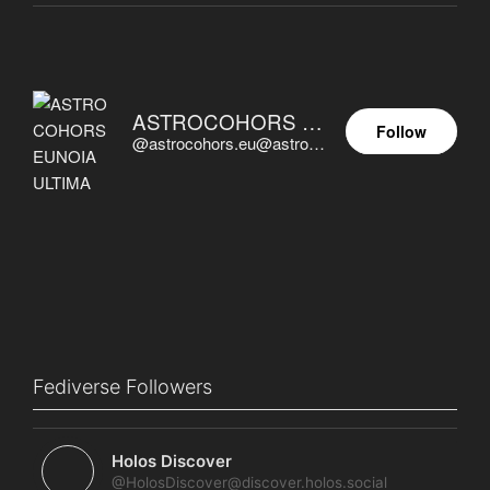
ASTROCOHORS EUNOIA ULTIMA
Follow
@astrocohors.eu@astrocohors.eu
Fediverse Followers
Holos Discover
@HolosDiscover@discover.holos.social