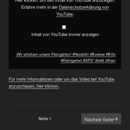
#SPD“
von
Erfahre mehr in der
Datenschutzerklärung von
YouTube
YouTube
.
anzeigen
Inhalt von YouTube immer anzeigen
„Wir schützen unsere Kleingärten! #Neukölln #Buckow #Britz
#Kleingarten #SPD“ direkt öffnen
Für mehr Informationen oder um das Video bei YouTube
anzuschauen, hier klicken.
Seitennummerierung
Seite
1
Nächste Seite
der