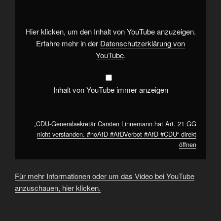
Linnemann
hat
Art.
21
GG
Hier klicken, um den Inhalt von YouTube anzuzeigen.
nicht
verstanden.
Erfahre mehr in der
Datenschutzerklärung von
#noAfD
YouTube
.
#AfDVerbot
#AfD
#CDU“
von
YouTube
Inhalt von YouTube immer anzeigen
anzeigen
„CDU-Generalsekretär Carsten Linnemann hat Art. 21 GG
nicht verstanden. #noAfD #AfDVerbot #AfD #CDU“ direkt
öffnen
Für mehr Informationen oder um das Video bei YouTube
anzuschauen, hier klicken.