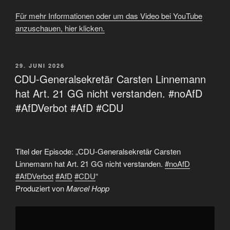
Für mehr Informationen oder um das Video bei YouTube
anzuschauen, hier klicken.
VERÖFFENTLICHT
29. JUNI 2026
AM
CDU-Generalsekretär Carsten Linnemann
hat Art. 21 GG nicht verstanden. #noAfD
#AfDVerbot #AfD #CDU
Titel der Episode: „CDU-Generalsekretär Carsten
Linnemann hat Art. 21 GG nicht verstanden.
#noAfD
#AfDVerbot
#AfD
#CDU
“
Produziert von
Marcel Hopp
„CDU-
Generalsekretär
Carsten