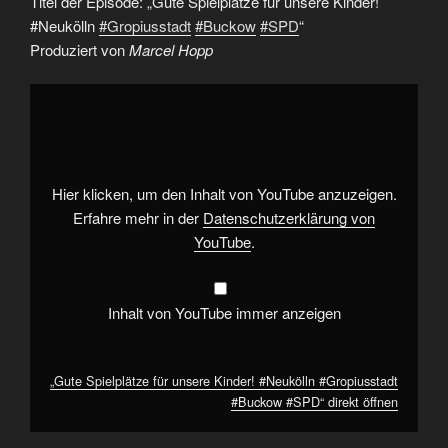
Titel der Episode: „Gute Spielplätze für unsere Kinder!
#Neukölln
#Gropiusstadt
#Buckow
#SPD
“
Produziert von
Marcel Hopp
„Gute
Spielplätze
für
unsere
Kinder!
#Neukölln
#Gropiusstadt
#Buckow
Hier klicken, um den Inhalt von YouTube anzuzeigen.
#SPD“
von
Erfahre mehr in der
Datenschutzerklärung von
YouTube
YouTube
.
anzeigen
Inhalt von YouTube immer anzeigen
„Gute Spielplätze für unsere Kinder! #Neukölln #Gropiusstadt
#Buckow #SPD“ direkt öffnen