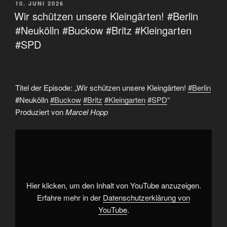
VERÖFFENTLICHT
10. JUNI 2026
AM
Wir schützen unsere Kleingärten! #Berlin
#Neukölln #Buckow #Britz #Kleingarten
#SPD
Titel der Episode: „Wir schützen unsere Kleingärten!
#Berlin
#Neukölln
#Buckow
#Britz
#Kleingarten
#SPD
“
Produziert von
Marcel Hopp
„Wir
schützen
unsere
Kleingärten!
#Berlin
#Neukölln
#Buckow
#Britz
Hier klicken, um den Inhalt von YouTube anzuzeigen.
#Kleingarten
#SPD“
Erfahre mehr in der
Datenschutzerklärung von
von
YouTube
.
YouTube
anzeigen