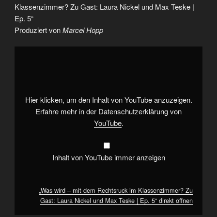
Klassenzimmer? Zu Gast: Laura Nickel und Max Teske |
Ep. 5“
Produziert von
Marcel Hopp
„Was
wird
–
mit
dem
Rechtsruck
im
Klassenzimmer?
Hier klicken, um den Inhalt von YouTube anzuzeigen.
Zu
Gast:
Erfahre mehr in der
Datenschutzerklärung von
Laura
YouTube
.
Nickel
und
Max
Teske
|
Inhalt von YouTube immer anzeigen
Ep.
5“
von
YouTube
anzeigen
„Was wird – mit dem Rechtsruck im Klassenzimmer? Zu
Gast: Laura Nickel und Max Teske | Ep. 5“ direkt öffnen