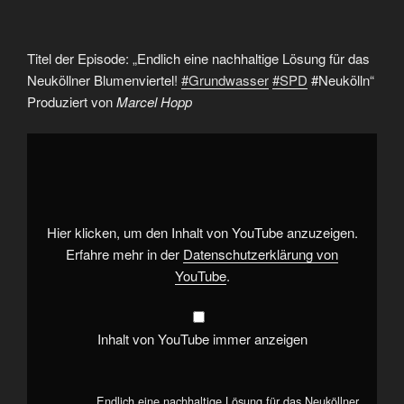
Titel der Episode: „Endlich eine nachhaltige Lösung für das
Neuköllner Blumenviertel!
#Grundwasser
#SPD
#Neukölln“
Produziert von
Marcel Hopp
„Endlich
eine
nachhaltige
Lösung
für
das
Neuköllner
Blumenviertel!
Hier klicken, um den Inhalt von YouTube anzuzeigen.
#Grundwasser
#SPD
Erfahre mehr in der
Datenschutzerklärung von
#Neukölln“
YouTube
.
von
YouTube
anzeigen
Inhalt von YouTube immer anzeigen
„Endlich eine nachhaltige Lösung für das Neuköllner