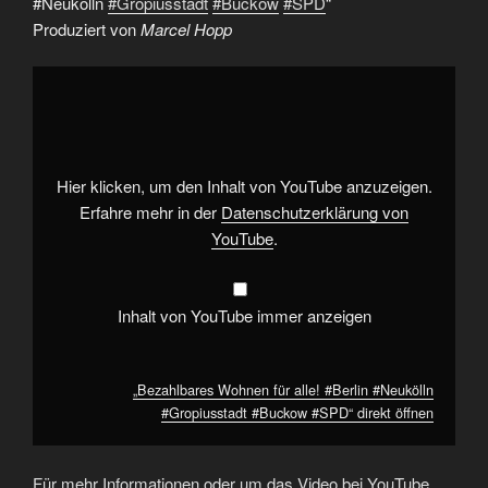
#Neukölln
#Gropiusstadt
#Buckow
#SPD
“
Produziert von
Marcel Hopp
„Bezahlbares
Wohnen
für
alle!
#Berlin
#Neukölln
#Gropiusstadt
#Buckow
Hier klicken, um den Inhalt von YouTube anzuzeigen.
#SPD“
von
Erfahre mehr in der
Datenschutzerklärung von
YouTube
YouTube
.
anzeigen
Inhalt von YouTube immer anzeigen
„Bezahlbares Wohnen für alle! #Berlin #Neukölln
#Gropiusstadt #Buckow #SPD“ direkt öffnen
Für mehr Informationen oder um das Video bei YouTube