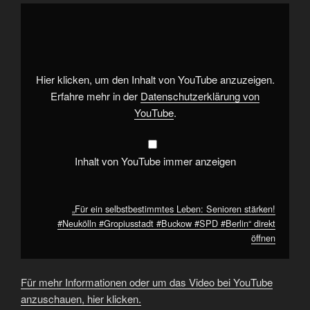
„Für
ein
selbstbestimmtes
Leben:
Senioren
stärken!
#Neukölln
#Gropiusstadt
Hier klicken, um den Inhalt von YouTube anzuzeigen.
#Buckow
#SPD
Erfahre mehr in der
Datenschutzerklärung von
#Berlin“
YouTube
.
von
YouTube
anzeigen
Inhalt von YouTube immer anzeigen
„Für ein selbstbestimmtes Leben: Senioren stärken!
#Neukölln #Gropiusstadt #Buckow #SPD #Berlin“ direkt
öffnen
Für mehr Informationen oder um das Video bei YouTube
anzuschauen, hier klicken.