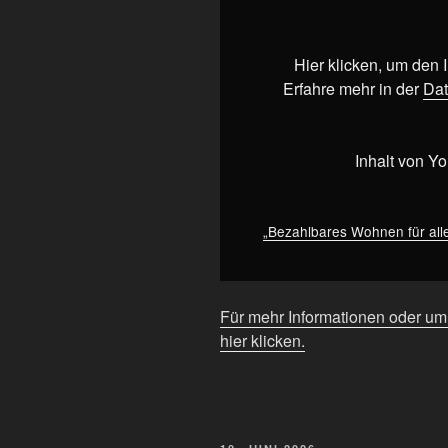
für
alle!
#Berlin
Hier klicken, um den
#Neukölln
Erfahre mehr in der
Dat
#Gropiusstadt
#Buckow
#SPD“
Inhalt von Y
von
YouTube
anzeigen
„Bezahlbares Wohnen für all
Für mehr Informationen oder u
hier klicken.
VERÖFFENTLICHT