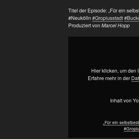
Titel der Episode: „Für ein sel
#Neukölln
#Gropiusstadt
#Buck
Produziert von
Marcel Hopp
„Für
ein
selbstbestimmtes
Leben:
Senioren
Hier klicken, um den
stärken!
Erfahre mehr in der
Dat
#Neukölln
#Gropiusstadt
#Buckow
Inhalt von Y
#SPD
#Berlin“
von
„Für ein selbstbe
#Gropiu
YouTube
anzeigen