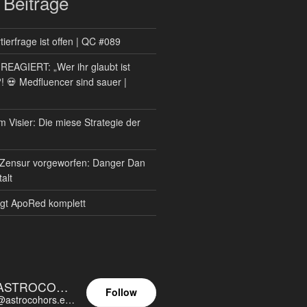
 Beiträge
ierfrage ist offen | QC #089
AGIERT: „Wer ihr glaubt ist
?! 💀 Medfluencer sind sauer |
m Visier: Die miese Strategie der
Zensur vorgeworfen: Danger Dan
alt
gt ApoRed komplett
ASTROCOHORS EUNOIA ULTIMA
Follow
@astrocohors.eu@astrocohors.eu