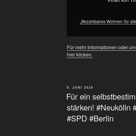
von
YouTube
anzeigen
„Bezahlbares Wohnen für all
Für mehr Informationen oder u
hier klicken.
VERÖFFENTLICHT
9. JUNI 2026
AM
Für ein selbstbesti
stärken! #Neukölln
#SPD #Berlin