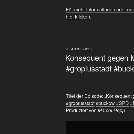
Für mehr Informationen oder u
hier klicken.
VERÖFFENTLICHT
9. JUNI 2026
AM
Konsequent gegen M
#gropiusstadt #buc
Titel der Episode: „Konsequent
#gropiusstadt
#buckow
#SPD
#
Produziert von
Marcel Hopp
„Konsequent
gegen