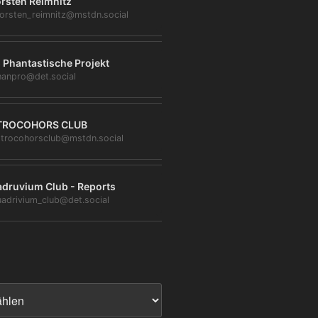
rsten Reimnitz
orsten_reimnitz@mstdn.social
 Phantastische Projekt
anpro@det.social
TROCOHORS CLUB
trocohorsclub@mstdn.social
druvium Club - Reports
adrivium_club@det.social