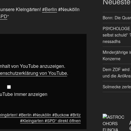
Neueste
n unsere Kleingärten!
#Berlin
#Neukölln
SPD
“
Bonn: Die Quart
PSYCHOLOGE RE
selbst schuld” 
nessadhs
Minderjährige i
Konzerne
 Inhalt von YouTube anzuzeigen.
Dem ZDF wird 
enschutzerklärung von YouTube
.
und die AnfAnst
Solmecke zerle
ouTube immer anzeigen
eingärten! #Berlin #Neukölln #Buckow #Britz
#Kleingarten #SPD“ direkt öffnen