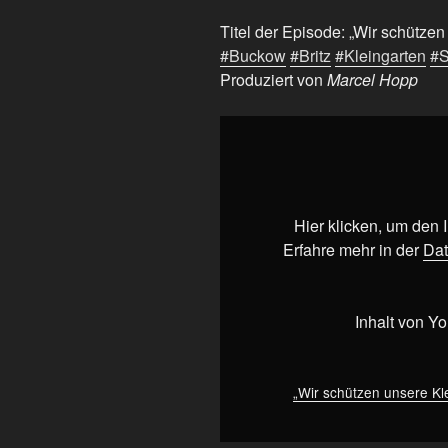
Titel der Episode: „Wir schütze
#Buckow
#Britz
#Kleingarten
#
Produziert von
Marcel Hopp
„Wir
schützen
unsere
Kleingärten!
#Berlin
Hier klicken, um den
#Neukölln
Erfahre mehr in der
Dat
#Buckow
#Britz
#Kleingarten
Inhalt von Y
#SPD“
von
YouTube
„Wir schützen unsere Kl
anzeigen