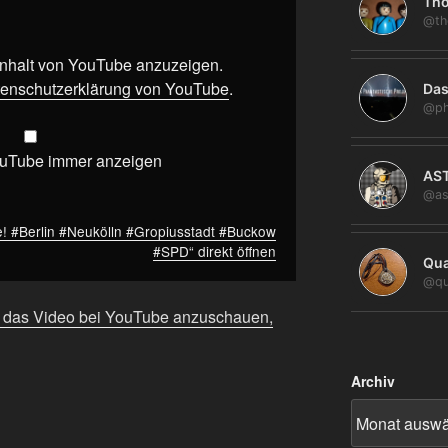
Tho
@th
 Inhalt von YouTube anzuzeigen.
enschutzerklärung von YouTube
.
Das
@ph
ouTube immer anzeigen
AS
@as
e! #Berlin #Neukölln #Gropiusstadt #Buckow
#SPD“ direkt öffnen
Qua
@qu
m das Video bei YouTube anzuschauen,
Archiv