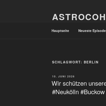
Zum
Inhalt
ASTROCOH
springen
In Varietate Concordia
Hauptseite
Neueste Episode
SCHLAGWORT:
BERLIN
VERÖFFENTLICHT
10. JUNI 2026
AM
Wir schützen unsere
#Neukölln #Buckow 