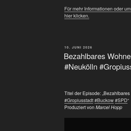
Für mehr Informationen oder u
hier klicken.
VERÖFFENTLICHT
10. JUNI 2026
AM
Bezahlbares Wohnen 
#Neukölln #Gropiu
Titel der Episode: „Bezahlbares
#Gropiusstadt
#Buckow
#SPD
“
Produziert von
Marcel Hopp
„Bezahlbares
Wohnen