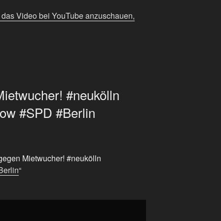
m das Video bei YouTube anzuschauen,
ietwucher! #neukölln
kow #SPD #Berlin
 gegen Mietwucher! #neukölln
Berlin
“