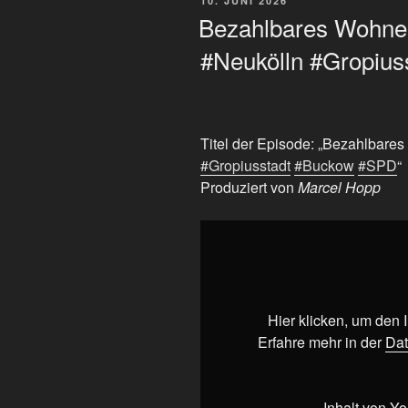
10. JUNI 2026
AM
Bezahlbares Wohnen 
#Neukölln #Gropiu
Titel der Episode: „Bezahlbares
#Gropiusstadt
#Buckow
#SPD
“
Produziert von
Marcel Hopp
„Bezahlbares
Wohnen
für
alle!
#Berlin
Hier klicken, um den
#Neukölln
Erfahre mehr in der
Dat
#Gropiusstadt
#Buckow
#SPD“
Inhalt von Y