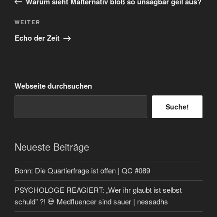
Warum sieht Malternativ bloß so unsagbar geil aus?
Nächster
WEITER
Beitrag
Echo der Zeit
Webseite durchsuchen
Suche!
Neueste Beiträge
Bonn: Die Quartierfrage ist offen | QC #089
PSYCHOLOGE REAGIERT: „Wer ihr glaubt ist selbst
schuld” ?! 💀 Medfluencer sind sauer | nessadhs