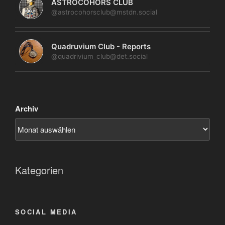
ASTROCOHORS CLUB
@astrocohorsclub@mstdn.social
Quadruvium Club - Reports
@quadrivium_club@det.social
Archiv
Kategorien
SOCIAL MEDIA