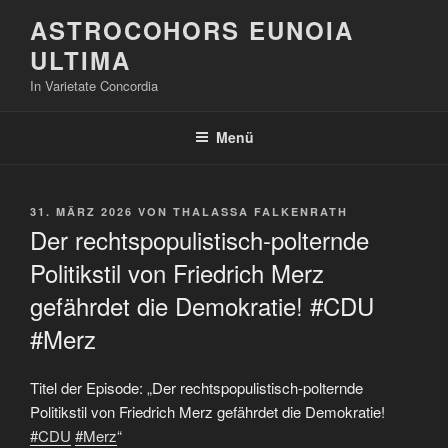
Zum
ASTROCOHORS EUNOIA
Inhalt
ULTIMA
springen
In Varietate Concordia
Menü
VERÖFFENTLICHT
31. MÄRZ 2026
VON
THALASSA FALKENRATH
AM
Der rechtspopulistisch-polternde
Politikstil von Friedrich Merz
gefährdet die Demokratie! #CDU
#Merz
Titel der Episode: „Der rechtspopulistisch-polternde
Politikstil von Friedrich Merz gefährdet die Demokratie!
#CDU
#Merz
“