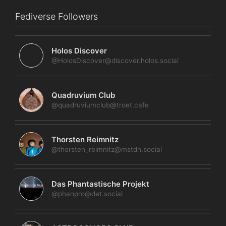
Fediverse Followers
Holos Discover
@HolosDiscover@discover.holos.social
Quadruvium Club
@quadruviumclub@troet.cafe
Thorsten Reimnitz
@thorsten_reimnitz@mstdn.social
Das Phantastische Projekt
@phanpro@det.social