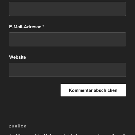
E-Mail-Adresse
*
Website
Beitragsnavigation
Vorheriger
ZURÜCK
Beitrag