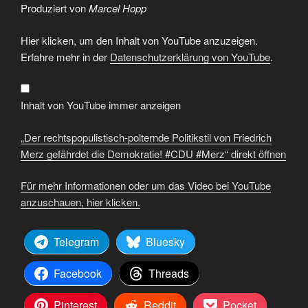
Produziert von
Marcel Hopp
„Der
Hier klicken, um den Inhalt von YouTube anzuzeigen.
rechtspopulistisch-
polternde
Erfahre mehr in der
Datenschutzerklärung von YouTube
.
Politikstil
von
Friedrich
Merz
gefährdet
Inhalt von YouTube immer anzeigen
die
Demokratie!
#CDU
„Der rechtspopulistisch-polternde Politikstil von Friedrich
#Merz“
von
Merz gefährdet die Demokratie! #CDU #Merz“ direkt öffnen
YouTube
anzeigen
Für mehr Informationen oder um das Video bei YouTube
anzuschauen, hier klicken.
Telegram
Bluesky
Facebook
Threads
Pinterest
Reddit
Pocket