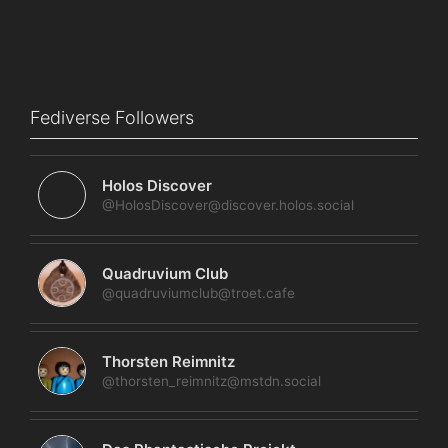
Fediverse Followers
Holos Discover
@HolosDiscover@discover.holos.social
Quadruvium Club
@quadruviumclub@troet.cafe
Thorsten Reimnitz
@thorsten_reimnitz@mstdn.social