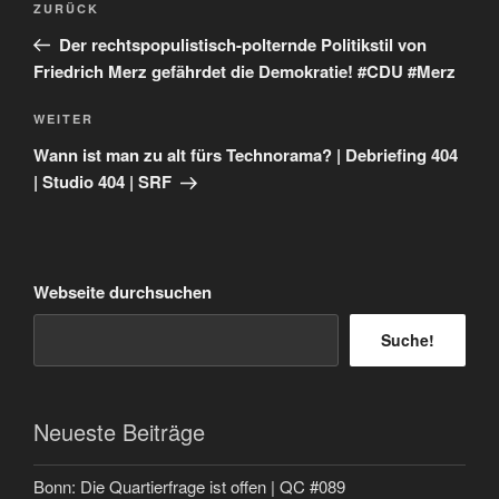
Vorheriger
ZURÜCK
Beitrag
Der rechtspopulistisch-polternde Politikstil von
Friedrich Merz gefährdet die Demokratie! #CDU #Merz
Nächster
WEITER
Beitrag
Wann ist man zu alt fürs Technorama? | Debriefing 404
| Studio 404 | SRF
Webseite durchsuchen
Suche!
Neueste Beiträge
Bonn: Die Quartierfrage ist offen | QC #089