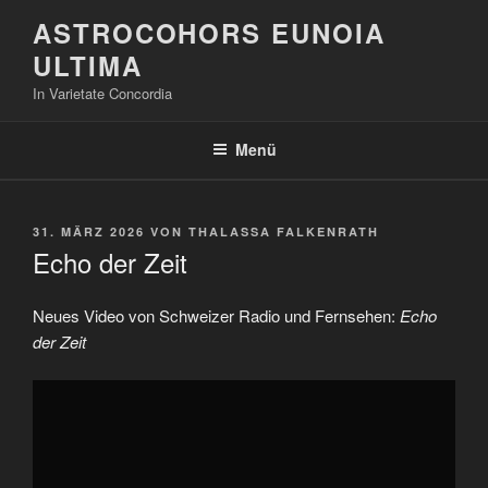
Zum
ASTROCOHORS EUNOIA
Inhalt
ULTIMA
springen
In Varietate Concordia
Menü
VERÖFFENTLICHT
31. MÄRZ 2026
VON
THALASSA FALKENRATH
AM
Echo der Zeit
Neues Video von Schweizer Radio und Fernsehen:
Echo
der Zeit
„Will
Trump
Bodentruppen
in
die
Golfregion
entsenden?“