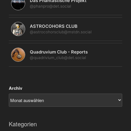
Das Phantastische Projekt
@phanpro@det.social
ASTROCOHORS CLUB
@astrocohorsclub@mstdn.social
Quadruvium Club - Reports
@quadrivium_club@det.social
Archiv
Kategorien