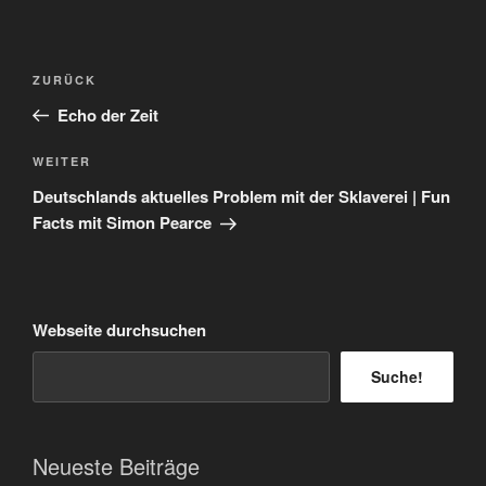
Beitragsnavigation
Vorheriger
ZURÜCK
Beitrag
Echo der Zeit
Nächster
WEITER
Beitrag
Deutschlands aktuelles Problem mit der Sklaverei | Fun
Facts mit Simon Pearce
Webseite durchsuchen
Suche!
Neueste Beiträge