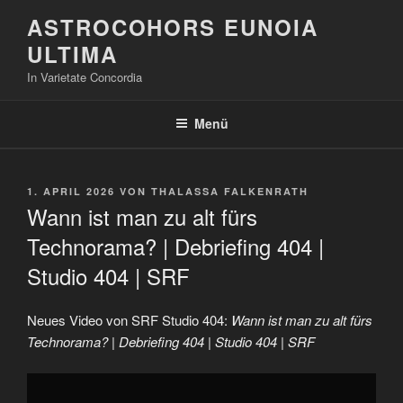
Zum
ASTROCOHORS EUNOIA
Inhalt
ULTIMA
springen
In Varietate Concordia
Menü
VERÖFFENTLICHT
1. APRIL 2026
VON
THALASSA FALKENRATH
AM
Wann ist man zu alt fürs
Technorama? | Debriefing 404 |
Studio 404 | SRF
Neues Video von SRF Studio 404:
Wann ist man zu alt fürs
Technorama? | Debriefing 404 | Studio 404 | SRF
„Wann
ist