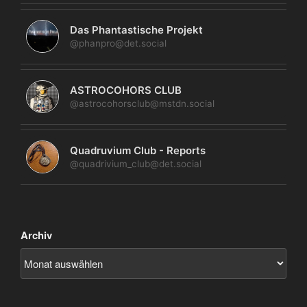
Das Phantastische Projekt
@phanpro@det.social
ASTROCOHORS CLUB
@astrocohorsclub@mstdn.social
Quadruvium Club - Reports
@quadrivium_club@det.social
Archiv