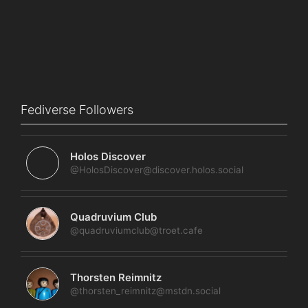
Fediverse Followers
Holos Discover
@HolosDiscover@discover.holos.social
Quadruvium Club
@quadruviumclub@troet.cafe
Thorsten Reimnitz
@thorsten_reimnitz@mstdn.social