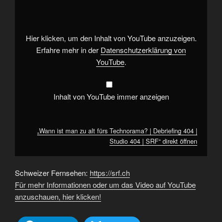
man
zu
alt
fürs
Technorama?
|
Hier klicken, um den Inhalt von YouTube anzuzeigen.
Debriefing
404
Erfahre mehr in der
Datenschutzerklärung von
|
YouTube
.
Studio
404
|
SRF“
von
Inhalt von YouTube immer anzeigen
YouTube
anzeigen
„Wann ist man zu alt fürs Technorama? | Debriefing 404 |
Studio 404 | SRF“ direkt öffnen
Schweizer Fernsehen:
https://srf.ch
Für mehr Informationen oder um das Video auf YouTube
anzuschauen, hier klicken!