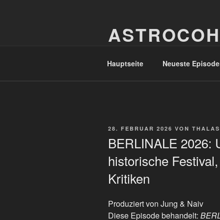
Zum
Inhalt
ASTROCOH
springen
In Varietate Concordia
Hauptseite
Neueste Episode
VERÖFFENTLICHT
28. FEBRUAR 2026
VON
THALAS
AM
BERLINALE 2026: Un
historische Festival,
Kritiken
Produziert von Jung & Naiv
Diese Episode behandelt:
BERLI