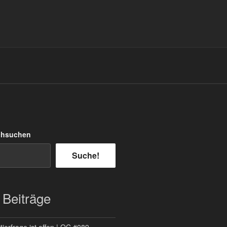
chsuchen
Suche!
 Beiträge
ierfrage ist offen | QC #089