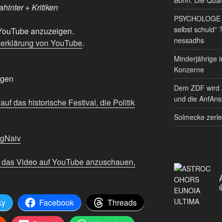
ahinter + Kritiken
PSYCHOLOGE RE
selbst schuld” 
n YouTube anzuzeigen.
nessadhs
erklärung von YouTube
.
Minderjährige i
Konzerne
igen
Dem ZDF wird 
und die AnfAnst
f das historische Festival, die Politik
Solmecke zerle
ngNaiv
m das Video auf YouTube anzuschauen,
ky
Facebook
Threads