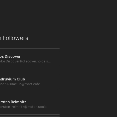
 Followers
os Discover
@HolosDiscover@discover.holos.social
druvium Club
adruviumclub@troet.cafe
rsten Reimnitz
orsten_reimnitz@mstdn.social