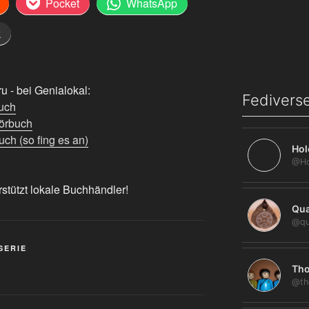
Pocket
WhatsApp
k
 - bei Genialokal:
Fediverse
uch
örbuch
ch (so fing es an)
Hol
rstützt lokale Buchhändler!
Qua
@qu
SERIE
Tho
@th