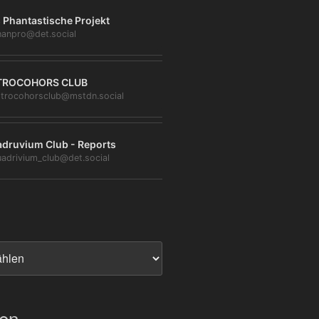
 Phantastische Projekt
anpro@det.social
TROCOHORS CLUB
trocohorsclub@mstdn.social
druvium Club - Reports
adrivium_club@det.social
ien