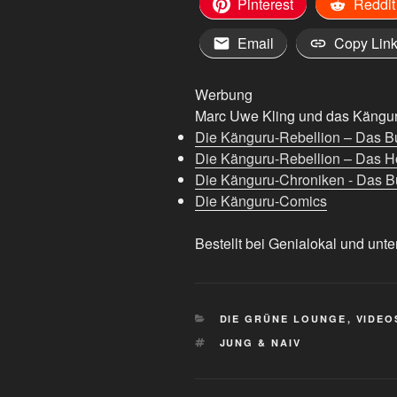
Pinterest
Reddit
Email
Copy Lin
Werbung
Marc Uwe Kling und das Känguru
Die Känguru-Rebellion – Das B
Die Känguru-Rebellion – Das H
Die Känguru-Chroniken - Das Bu
Die Känguru-Comics
Bestellt bei Genialokal und unte
KATEGORIEN
DIE GRÜNE LOUNGE
,
VIDEO
SCHLAGWÖRTER
JUNG & NAIV