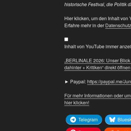
historische Festival, die Politik d
„BERLINALE
Hier klicken, um den Inhalt vo
2026:
Erfahre mehr in der
Datenschutz
Unser
Blick
auf
Inhalt von YouTube immer anze
das
historische
„BERLINALE 2026: Unser Blick au
Festival,
dahinter + Kritiken“ direkt öffnen
die
Politik
► Paypal:
https://paypal.me/Ju
dahinter
+
Für mehr Informationen oder u
Kritiken“
hier klicken!
von
YouTube
Telegram
Blues
anzeigen