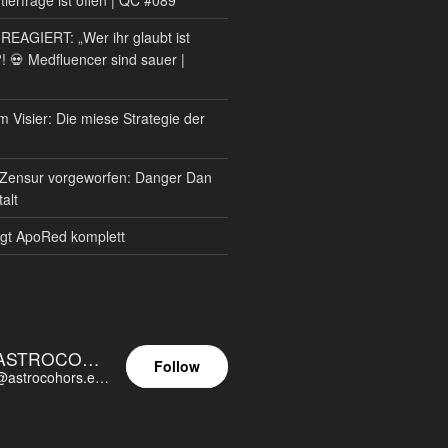
AGIERT: „Wer ihr glaubt ist
?! 💀 Medfluencer sind sauer |
m Visier: Die miese Strategie der
Zensur vorgeworfen: Danger Dan
alt
gt ApoRed komplett
ASTROCOHORS EUNOIA ULTIMA
Follow
@astrocohors.eu@astrocohors.eu