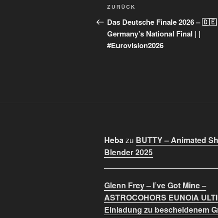
Beitragsnavigation
Vorheriger
ZURÜCK
Beitrag
Das Deutsche Finale 2026 – 🇩🇪
Germany’s National Final | |
#Eurovision2026
Heba
zu
BUTTY – Animated Sho
Blender 2025
Glenn Frey – I’ve Got Mine –
ASTROCOHORS EUNOIA ULT
Einladung zu bescheidenem 