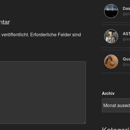
Das
@ph
ntar
veröffentlicht.
Erforderliche Felder sind
AS
@as
Qua
@qu
Archiv
Kategor