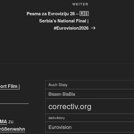
Nächster
WEITER
Beitrag
Pesma za Evroviziju 26 – 🇷🇸
Serbia’s National Final |
#Eurovision2026
Auch Staiy
rt Film |
Bissen BlaBla
correctiv.org
darkviktory
IMA
zu
Eurovision
Größenwahn