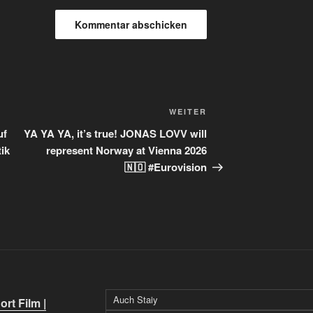
Nächster
WEITER
Beitrag
uf
YA YA YA, it’s true! JONAS LOVV will
tik
represent Norway at Vienna 2026
🇳🇴 #Eurovision
Auch Staiy
rt Film |