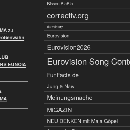
Bissen BlaBla
correctiv.org
darkviktory
IMA
zu
Eurovision
Größenwahn
Eurovision2026
LUB
Eurovision Song Cont
RS EUNOIA
FunFacts de
Jung & Naiv
u
Meinungsmache
IMA
MiGAZIN
NEU DENKEN mit Maja Göpel