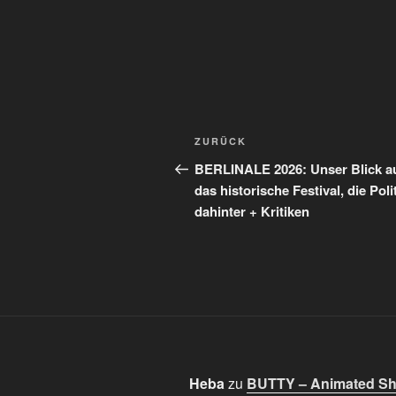
Beitragsnavigation
Vorheriger
ZURÜCK
Beitrag
BERLINALE 2026: Unser Blick a
das historische Festival, die Poli
dahinter + Kritiken
Heba
zu
BUTTY – Animated Sho