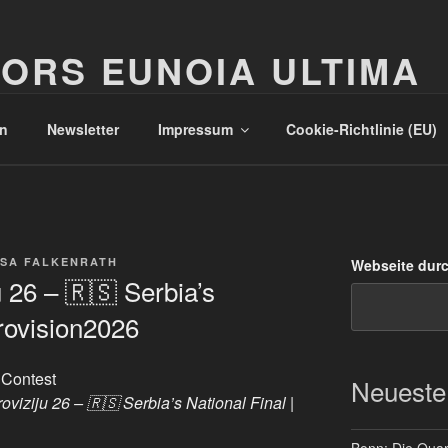
ORS EUNOIA ULTIMA
n
Newsletter
Impressum
Cookie-Richtlinie (EU)
SA FALKENRATH
Webseite dur
 26 – 🇷🇸 Serbia’s
urovision2026
 Contest
Neueste
viziju 26 – 🇷🇸 Serbia’s National Final |
Bonn: Die Quart