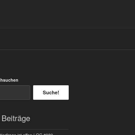
chsuchen
Suche!
 Beiträge
ierfrage ist offen | QC #089