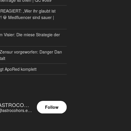
AGIERT: „Wer ihr glaubt ist
?! 💀 Medfluencer sind sauer |
m Visier: Die miese Strategie der
Zensur vorgeworfen: Danger Dan
alt
gt ApoRed komplett
ASTROCOHORS EUNOIA ULTIMA
Follow
@astrocohors.eu@astrocohors.eu