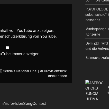
PSYCHOLOGE RE
selbst schuld” 
nessadhs
Minderjährige i
 Inhalt von YouTube anzuzeigen.
Konzerne
enschutzerklärung von YouTube
.
Dem ZDF wird 
und die AnfAnst
ouTube immer anzeigen
Solmecke zerle
 Serbia's National Final | #Eurovision2026“
direkt öffnen
com/EurovisionSongContest