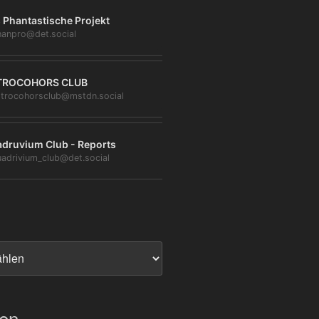
 Phantastische Projekt
anpro@det.social
TROCOHORS CLUB
trocohorsclub@mstdn.social
druvium Club - Reports
adrivium_club@det.social
ien