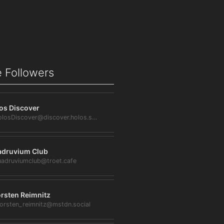
 Followers
os Discover
@HolosDiscover@discover.holos.social
druvium Club
adruviumclub@troet.cafe
rsten Reimnitz
orsten_reimnitz@mstdn.social