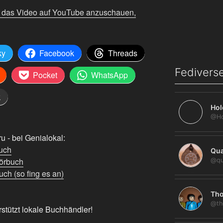
m das Video auf YouTube anzuschauen,
ky
Facebook
Threads
Fediverse
Pocket
WhatsApp
k
Hol
 - bei Genialokal:
uch
Qua
örbuch
@qu
ch (so fing es an)
Tho
@th
rstützt lokale Buchhändler!