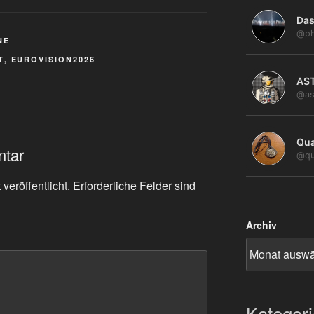
Das
@ph
NE
T
,
EUROVISION2026
AS
@as
Qua
ntar
@qu
veröffentlicht.
Erforderliche Felder sind
Archiv
Kategor