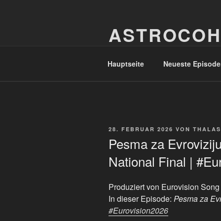
Zum
Inhalt
ASTROCOH
springen
In Varietate Concordia
Hauptseite
Neueste Episode
VERÖFFENTLICHT
28. FEBRUAR 2026
VON
THALAS
AM
Pesma za Evroviziju
National Final | #E
Produziert von Eurovision Song
In dieser Episode:
Pesma za Evro
#Eurovision2026