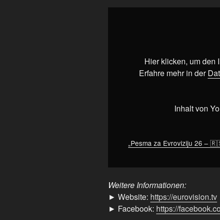
„Pesma
za
Evroviziju
26
–
Hier klicken, um den
🇷🇸
Erfahre mehr in der
Dat
Serbia's
National
Final
Inhalt von Y
|
#Eurovision2026“
von
„Pesma za Evroviziju 26 – 🇷
YouTube
anzeigen
Weitere Informationen:
► Website:
https://eurovision.tv
► Facebook:
https://facebook.