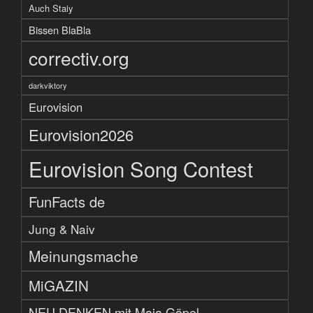
Auch Staiy
Bissen BlaBla
correctiv.org
darkviktory
Eurovision
Eurovision2026
Eurovision Song Contest
FunFacts de
Jung & Naiv
Meinungsmache
MiGAZIN
NEU DENKEN mit Maja Göpel