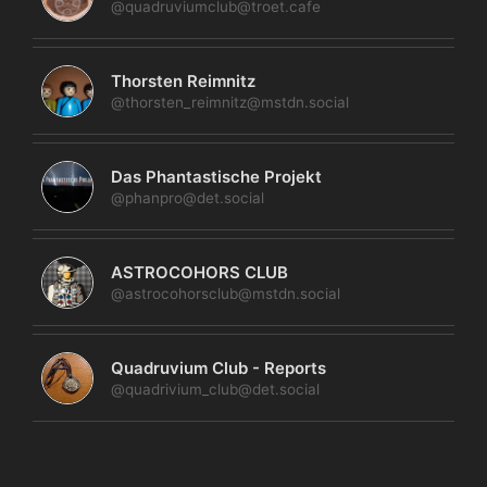
@quadruviumclub@troet.cafe
Thorsten Reimnitz
@thorsten_reimnitz@mstdn.social
Das Phantastische Projekt
@phanpro@det.social
ASTROCOHORS CLUB
@astrocohorsclub@mstdn.social
Quadruvium Club - Reports
@quadrivium_club@det.social