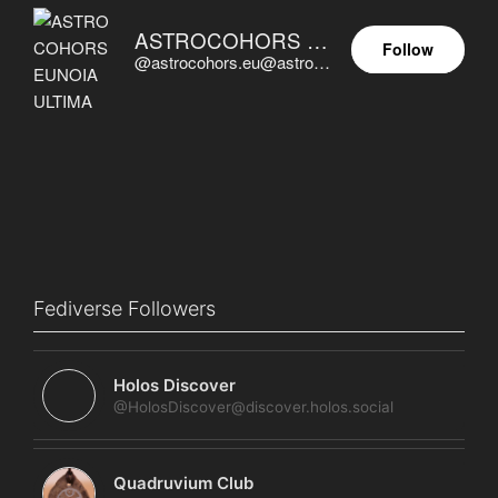
ASTROCOHORS EUNOIA ULTIMA
Follow
@astrocohors.eu@astrocohors.eu
Fediverse Followers
Holos Discover
@HolosDiscover@discover.holos.social
Quadruvium Club