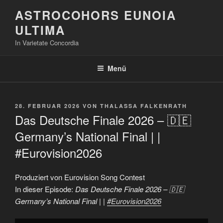
Zum
ASTROCOHORS EUNOIA
Inhalt
ULTIMA
springen
In Varietate Concordia
Menü
VERÖFFENTLICHT
28. FEBRUAR 2026
VON
THALASSA FALKENRATH
AM
Das Deutsche Finale 2026 – 🇩🇪
Germany’s National Final | |
#Eurovision2026
Produziert von Eurovision Song Contest
In dieser Episode:
Das Deutsche Finale 2026 – 🇩🇪
Germany’s National Final | |
#Eurovision2026
„Das