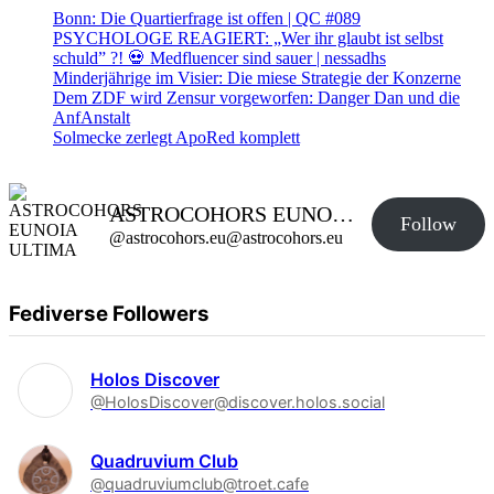
Bonn: Die Quartierfrage ist offen | QC #089
PSYCHOLOGE REAGIERT: „Wer ihr glaubt ist selbst
schuld” ?! 💀 Medfluencer sind sauer | nessadhs
Minderjährige im Visier: Die miese Strategie der Konzerne
Dem ZDF wird Zensur vorgeworfen: Danger Dan und die
AnfAnstalt
Solmecke zerlegt ApoRed komplett
ASTROCOHORS EUNOIA ULTIMA
Follow
@astrocohors.eu@astrocohors.eu
Fediverse Followers
Holos Discover
@HolosDiscover@discover.holos.social
Quadruvium Club
@quadruviumclub@troet.cafe