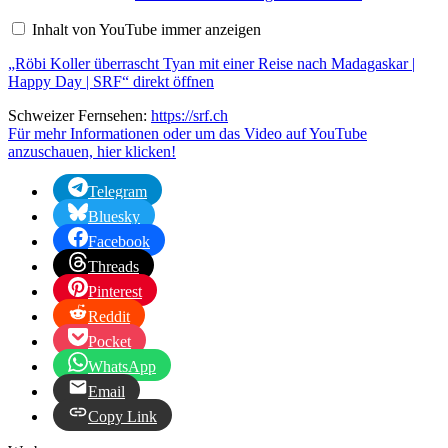
überrascht
Tyan
Inhalt von YouTube immer anzeigen
mit
einer
„Röbi Koller überrascht Tyan mit einer Reise nach Madagaskar |
Reise
nach
Happy Day | SRF“ direkt öffnen
Madagaskar
|
Schweizer Fernsehen:
https://srf.ch
Happy
Für mehr Informationen oder um das Video auf YouTube
Day
anzuschauen, hier klicken!
|
SRF“
von
Telegram
YouTube
anzeigen
Bluesky
Facebook
Threads
Pinterest
Reddit
Pocket
WhatsApp
Email
Copy Link