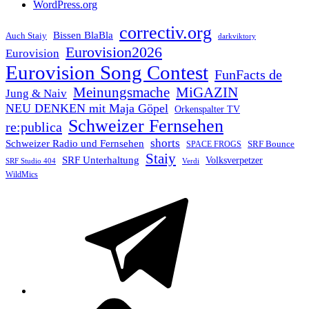
WordPress.org
correctiv.org
Bissen BlaBla
Auch Staiy
darkviktory
Eurovision2026
Eurovision
Eurovision Song Contest
FunFacts de
Meinungsmache
MiGAZIN
Jung & Naiv
NEU DENKEN mit Maja Göpel
Orkenspalter TV
Schweizer Fernsehen
re:publica
shorts
Schweizer Radio und Fernsehen
SRF Bounce
SPACE FROGS
Staiy
SRF Unterhaltung
Volksverpetzer
SRF Studio 404
Verdi
WildMics
Telegram
Mastodon