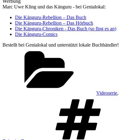
Werbung
Marc Uwe Kling und das Känguru - bei Genialokal:
Die Känguru-Rebellion – Das Buch
Die Känguru-Rebellion – Das Hörbuch
Die Känguru-Chroniken - Das Buch (so fing es an)
Die Känguru-Comics
Bestellt bei Genialokal und unterstützt lokale Buchhändler!
Kategorien
Videoserie
,
Schlagw