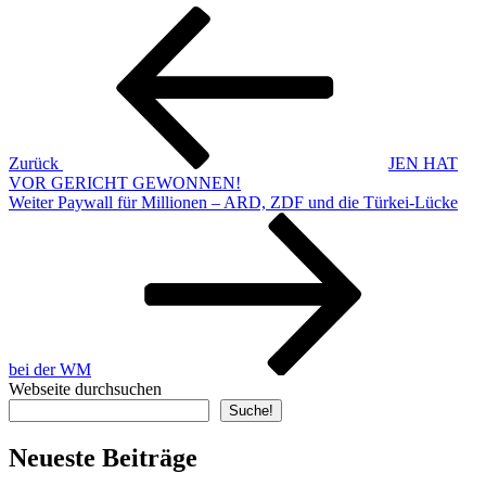
Beitragsnavigation
Vorheriger
Beitrag
Zurück
JEN HAT
VOR GERICHT GEWONNEN!
Nächster
Weiter
Paywall für Millionen – ARD, ZDF und die Türkei-Lücke
Beitrag
bei der WM
Webseite durchsuchen
Suche!
Neueste Beiträge