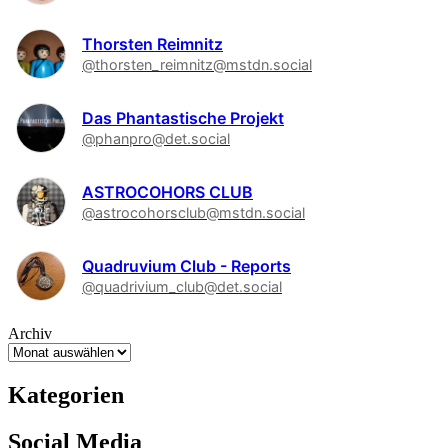
Thorsten Reimnitz
@thorsten_reimnitz@mstdn.social
Das Phantastische Projekt
@phanpro@det.social
ASTROCOHORS CLUB
@astrocohorsclub@mstdn.social
Quadruvium Club - Reports
@quadrivium_club@det.social
Archiv
Kategorien
Social Media