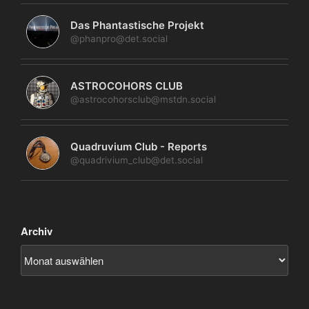
Das Phantastische Projekt
@phanpro@det.social
ASTROCOHORS CLUB
@astrocohorsclub@mstdn.social
Quadruvium Club - Reports
@quadrivium_club@det.social
Archiv