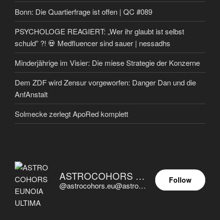
Bonn: Die Quartierfrage ist offen | QC #089
PSYCHOLOGE REAGIERT: „Wer ihr glaubt ist selbst
schuld” ?! 💀 Medfluencer sind sauer | nessadhs
Minderjährige im Visier: Die miese Strategie der Konzerne
Dem ZDF wird Zensur vorgeworfen: Danger Dan und die
AnfAnstalt
Solmecke zerlegt ApoRed komplett
ASTROCOHORS EUNOIA ULTIMA
Follow
@astrocohors.eu@astrocohors.eu