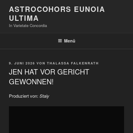
Zum
ASTROCOHORS EUNOIA
Inhalt
ULTIMA
springen
In Varietate Concordia
Menü
VERÖFFENTLICHT
9. JUNI 2026
VON
THALASSA FALKENRATH
AM
JEN HAT VOR GERICHT
GEWONNEN!
Produziert von:
Staiy
„JEN
HAT
VOR
GERICHT
GEWONNEN!“
von
YouTube