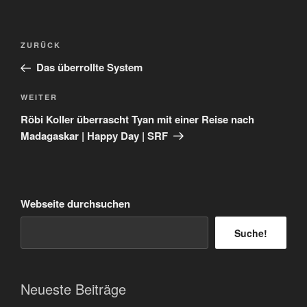
Beitragsnavigation
Vorheriger
ZURÜCK
Beitrag
Das überrollte System
Nächster
WEITER
Beitrag
Röbi Koller überrascht Tyan mit einer Reise nach
Madagaskar | Happy Day | SRF
Webseite durchsuchen
Suche!
Neueste Beiträge