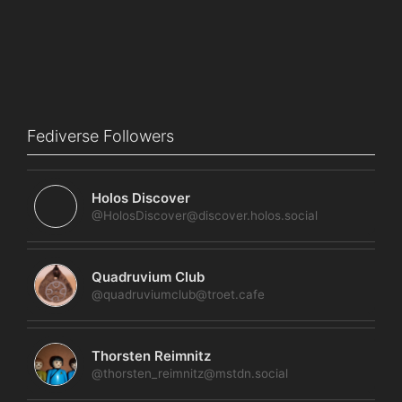
Fediverse Followers
Holos Discover
@HolosDiscover@discover.holos.social
Quadruvium Club
@quadruviumclub@troet.cafe
Thorsten Reimnitz
@thorsten_reimnitz@mstdn.social