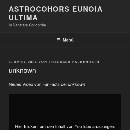
Zum
ASTROCOHORS EUNOIA
Inhalt
ULTIMA
springen
In Varietate Concordia
Menü
VERÖFFENTLICHT
3. APRIL 2026
VON
THALASSA FALKENRATH
AM
unknown
Neues Video von FunFacts de:
unknown
„unknown“
von
YouTube
anzeigen
Hier klicken, um den Inhalt von YouTube anzuzeigen.