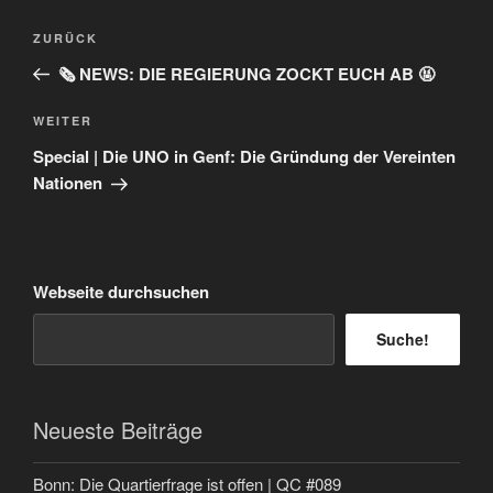
Beitragsnavigation
Vorheriger
ZURÜCK
Beitrag
🗞️ NEWS: DIE REGIERUNG ZOCKT EUCH AB 🤬
Nächster
WEITER
Beitrag
Special | Die UNO in Genf: Die Gründung der Vereinten
Nationen
Webseite durchsuchen
Suche!
Neueste Beiträge
Bonn: Die Quartierfrage ist offen | QC #089