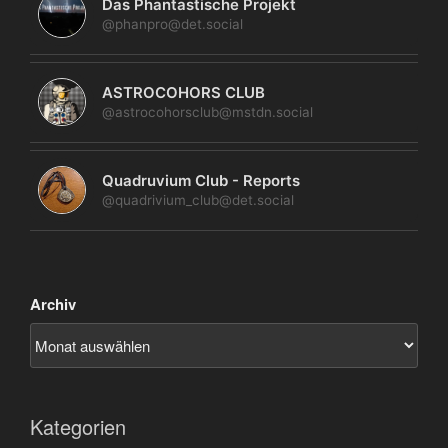
Das Phantastische Projekt
@phanpro@det.social
ASTROCOHORS CLUB
@astrocohorsclub@mstdn.social
Quadruvium Club - Reports
@quadrivium_club@det.social
Archiv
Kategorien