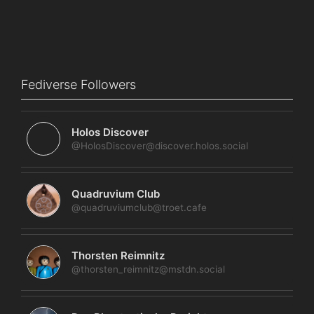
Fediverse Followers
Holos Discover
@HolosDiscover@discover.holos.social
Quadruvium Club
@quadruviumclub@troet.cafe
Thorsten Reimnitz
@thorsten_reimnitz@mstdn.social