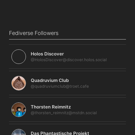
Fediverse Followers
Holos Discover
@HolosDiscover@discover.holos.social
Quadruvium Club
@quadruviumclub@troet.cafe
Thorsten Reimnitz
@thorsten_reimnitz@mstdn.social
Das Phantastische Projekt