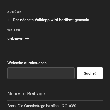
Beitragsnavigation
Vorheriger
ZURÜCK
Beitrag
Der nächste Volldepp wird berühmt gemacht
Nächster
WEITER
Beitrag
unknown
Webseite durchsuchen
Suche!
Neueste Beiträge
Bonn: Die Quartierfrage ist offen | QC #089