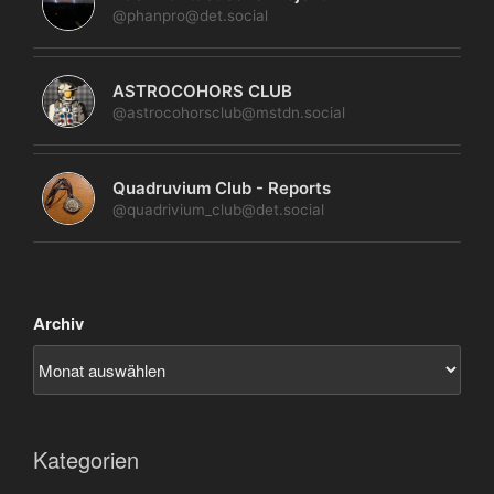
@phanpro@det.social
ASTROCOHORS CLUB
@astrocohorsclub@mstdn.social
Quadruvium Club - Reports
@quadrivium_club@det.social
Archiv
Kategorien