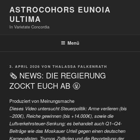
Zum
ASTROCOHORS EUNOIA
Inhalt
ULTIMA
springen
In Varietate Concordia
Menü
VERÖFFENTLICHT
3. APRIL 2026
VON
THALASSA FALKENRATH
AM
🗞️ NEWS: DIE REGIERUNG
ZOCKT EUCH AB 🤬
Produziert von Meinungsmache
Dieses Video untersucht Steuerpolitik: Arme verlieren (bis
−200€), Reiche gewinnen (bis +14.000€), sowie die
Luftverkehrsteuer-Senkung; es behandelt auch Q1–Q4-
Beiträge wie das Moskauer Urteil gegen einen deutschen
Karnevalisten, Trumps Zollkrieg und die Bevorteilung der