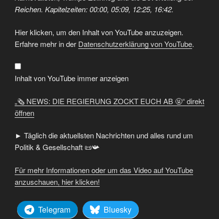
Reichen. Kapitelzeiten: 00:00, 05:09, 12:25, 16:42.
„🗞️
Hier klicken, um den Inhalt von YouTube anzuzeigen.
NEWS:
DIE
Erfahre mehr in der
Datenschutzerklärung von YouTube
.
REGIERUNG
ZOCKT
EUCH
AB
🤬“
Inhalt von YouTube immer anzeigen
von
YouTube
anzeigen
„🗞️ NEWS: DIE REGIERUNG ZOCKT EUCH AB 🤬“ direkt
öffnen
► Täglich die aktuellsten Nachrichten und alles rund um
Politik & Gesellschaft 📜📯
Für mehr Informationen oder um das Video auf YouTube
anzuschauen, hier klicken!
Telegram
Bluesky