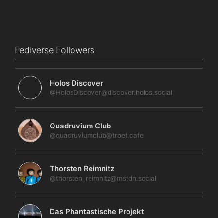
Fediverse Followers
Holos Discover
@HolosDiscover@discover.holos.social
Quadruvium Club
@quadruviumclub@troet.cafe
Thorsten Reimnitz
@thorsten_reimnitz@mstdn.social
Das Phantastische Projekt