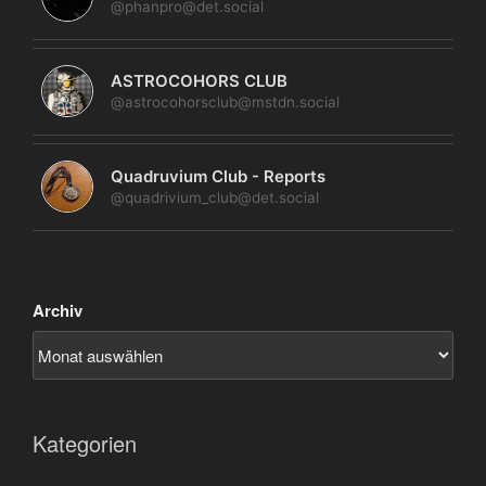
@phanpro@det.social
ASTROCOHORS CLUB
@astrocohorsclub@mstdn.social
Quadruvium Club - Reports
@quadrivium_club@det.social
Archiv
Kategorien