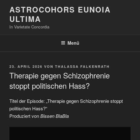
Zum
ASTROCOHORS EUNOIA
Inhalt
ULTIMA
springen
In Varietate Concordia
Menü
VERÖFFENTLICHT
23. APRIL 2026
VON
THALASSA FALKENRATH
AM
Therapie gegen Schizophrenie
stoppt politischen Hass?
Titel der Episode: „Therapie gegen Schizophrenie stoppt
politischen Hass?“
Produziert von
Bissen BlaBla
„Therapie
gegen
Schizophrenie