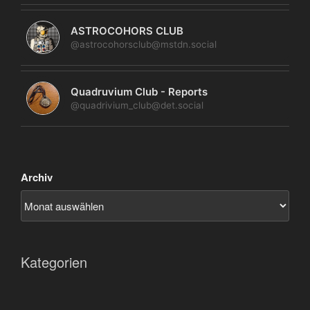
ASTROCOHORS CLUB
@astrocohorsclub@mstdn.social
Quadruvium Club - Reports
@quadrivium_club@det.social
Archiv
Kategorien