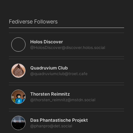
Fediverse Followers
Holos Discover
@HolosDiscover@discover.holos.social
Quadruvium Club
@quadruviumclub@troet.cafe
Thorsten Reimnitz
@thorsten_reimnitz@mstdn.social
Das Phantastische Projekt
@phanpro@det.social