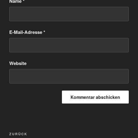
Name
*
E-Mail-Adresse
*
Website
Beitragsnavigation
Vorheriger
ZURÜCK