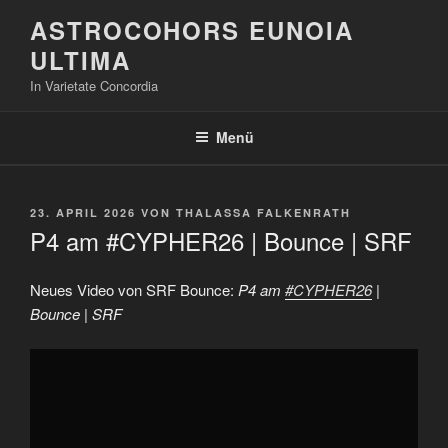
Zum
ASTROCOHORS EUNOIA
Inhalt
ULTIMA
springen
In Varietate Concordia
Menü
VERÖFFENTLICHT
23. APRIL 2026
VON
THALASSA FALKENRATH
AM
P4 am #CYPHER26 | Bounce | SRF
Neues Video von SRF Bounce:
P4 am
#CYPHER26
|
Bounce | SRF
„P4
am
#CYPHER26
|
Bounce
|
SRF“