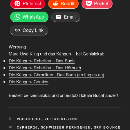
Pinterest
Reddit
Pocket
WhatsApp
Email
Copy Link
Werbung
Marc Uwe Kling und das Känguru - bei Genialokal:
Die Känguru-Rebellion – Das Buch
Die Känguru-Rebellion – Das Hörbuch
Die Känguru-Chroniken - Das Buch (so fing es an)
Die Känguru-Comics
Bestellt bei Genialokal und unterstützt lokale Buchhändler!
KATEGORIEN
VIDEOSERIE
,
ZEITGEIST-ZONE
SCHLAGWÖRTER
CYPHER26
,
SCHWEIZER FERNSEHEN
,
SRF BOUNCE