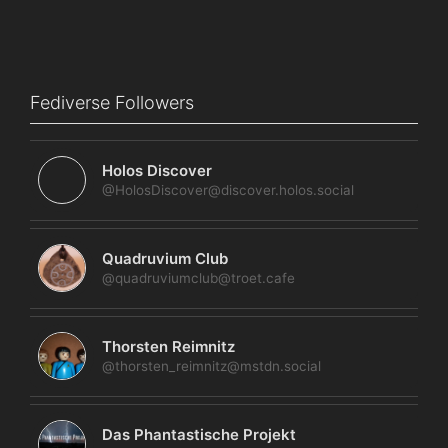
Fediverse Followers
Holos Discover
@HolosDiscover@discover.holos.social
Quadruvium Club
@quadruviumclub@troet.cafe
Thorsten Reimnitz
@thorsten_reimnitz@mstdn.social
Das Phantastische Projekt