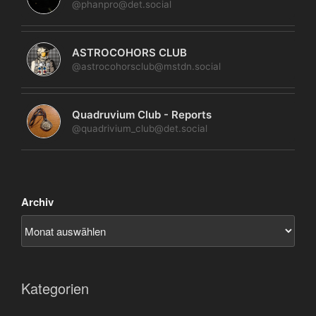
@phanpro@det.social
ASTROCOHORS CLUB
@astrocohorsclub@mstdn.social
Quadruvium Club - Reports
@quadrivium_club@det.social
Archiv
Kategorien