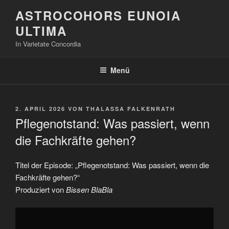
Zum
ASTROCOHORS EUNOIA
Inhalt
ULTIMA
springen
In Varietate Concordia
Menü
VERÖFFENTLICHT
2. APRIL 2026
VON
THALASSA FALKENRATH
AM
Pflegenotstand: Was passiert, wenn
die Fachkräfte gehen?
Titel der Episode: „Pflegenotstand: Was passiert, wenn die
Fachkräfte gehen?“
Produziert von
Bissen BlaBla
„Pflegenotstand:
Was
passiert,