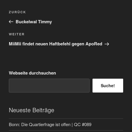
Beitragsnavigation
Vorheriger
ZURÜCK
Beitrag
Buckelwal Timmy
Nächster
WEITER
Beitrag
MiiMii findet neuen Haftbefehl gegen ApoRed
Webseite durchsuchen
Suche!
Neueste Beiträge
Bonn: Die Quartierfrage ist offen | QC #089