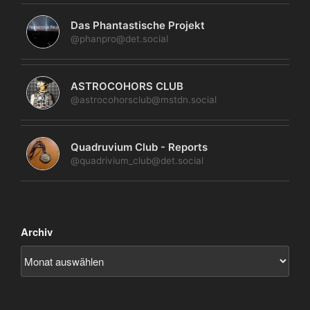
Das Phantastische Projekt
@phanpro@det.social
ASTROCOHORS CLUB
@astrocohorsclub@mstdn.social
Quadruvium Club - Reports
@quadrivium_club@det.social
Archiv