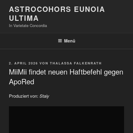
Zum
ASTROCOHORS EUNOIA
Inhalt
ULTIMA
springen
In Varietate Concordia
Menü
VERÖFFENTLICHT
2. APRIL 2026
VON
THALASSA FALKENRATH
AM
MiiMii findet neuen Haftbefehl gegen
ApoRed
Produziert von:
Staiy
„MiiMii
findet
neuen
Haftbefehl
gegen
ApoRed“
von