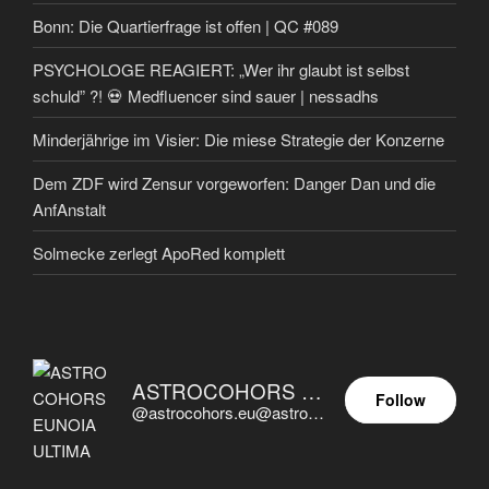
Bonn: Die Quartierfrage ist offen | QC #089
PSYCHOLOGE REAGIERT: „Wer ihr glaubt ist selbst
schuld” ?! 💀 Medfluencer sind sauer | nessadhs
Minderjährige im Visier: Die miese Strategie der Konzerne
Dem ZDF wird Zensur vorgeworfen: Danger Dan und die
AnfAnstalt
Solmecke zerlegt ApoRed komplett
ASTROCOHORS EUNOIA ULTIMA
Follow
@astrocohors.eu@astrocohors.eu