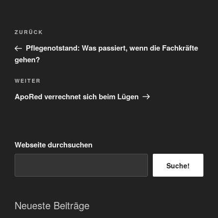
Beitragsnavigation
Vorheriger
ZURÜCK
Beitrag
Pflegenotstand: Was passiert, wenn die Fachkräfte
gehen?
Nächster
WEITER
Beitrag
ApoRed verrechnet sich beim Lügen
Webseite durchsuchen
Suche!
Neueste Beiträge