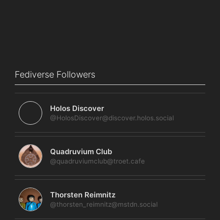
Fediverse Followers
Holos Discover
@HolosDiscover@discover.holos.social
Quadruvium Club
@quadruviumclub@troet.cafe
Thorsten Reimnitz
@thorsten_reimnitz@mstdn.social