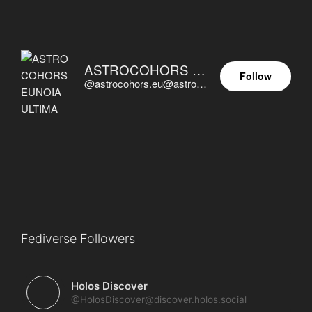
ASTROCOHORS EUNOIA ULTIMA
Follow
@astrocohors.eu@astrocohors.eu
Fediverse Followers
Holos Discover
@HolosDiscover@discover.holos.social