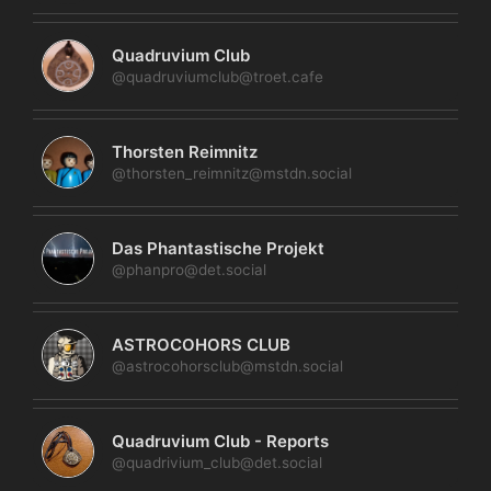
Quadruvium Club
@quadruviumclub@troet.cafe
Thorsten Reimnitz
@thorsten_reimnitz@mstdn.social
Das Phantastische Projekt
@phanpro@det.social
ASTROCOHORS CLUB
@astrocohorsclub@mstdn.social
Quadruvium Club - Reports
@quadrivium_club@det.social