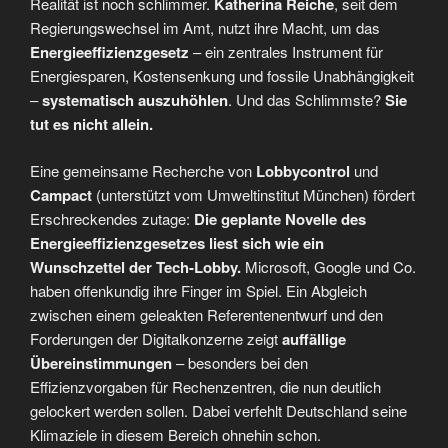
Realität ist noch schlimmer.
Katherina Reiche
, seit dem
Regierungswechsel im Amt, nutzt ihre Macht, um das
Energieeffizienzgesetz
– ein zentrales Instrument für
Energiesparen, Kostensenkung und fossile Unabhängigkeit
–
systematisch auszuhöhlen
. Und das Schlimmste?
Sie
tut es nicht allein.
Eine gemeinsame Recherche von
Lobbycontrol
und
Campact
(unterstützt vom Umweltinstitut München) fördert
Erschreckendes zutage:
Die geplante Novelle des
Energieeffizienzgesetzes liest sich wie ein
Wunschzettel der Tech-Lobby.
Microsoft, Google und Co.
haben offenkundig ihre Finger im Spiel. Ein Abgleich
zwischen einem geleakten Referentenentwurf und den
Forderungen der Digitalkonzerne zeigt
auffällige
Übereinstimmungen
– besonders bei den
Effizienzvorgaben für Rechenzentren, die nun deutlich
gelockert werden sollen. Dabei verfehlt Deutschland seine
Klimaziele in diesem Bereich ohnehin schon.