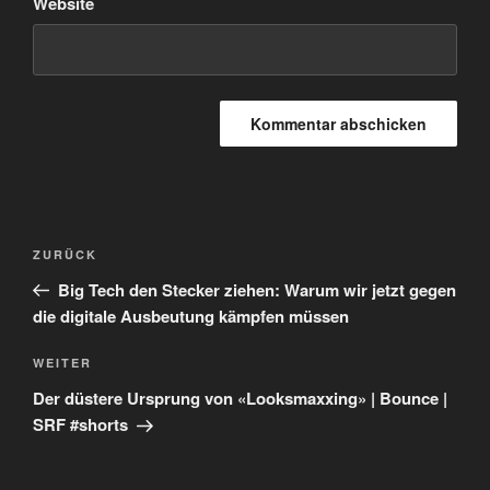
Website
Beitragsnavigation
Vorheriger
ZURÜCK
Beitrag
Big Tech den Stecker ziehen: Warum wir jetzt gegen
die digitale Ausbeutung kämpfen müssen
Nächster
WEITER
Beitrag
Der düstere Ursprung von «Looksmaxxing» | Bounce |
SRF #shorts