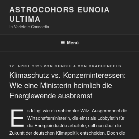
Zum
ASTROCOHORS EUNOIA
Inhalt
ULTIMA
springen
In Varietate Concordia
Menü
VERÖFFENTLICHT
12. APRIL 2026
VON
GUNDULA VON DRACHENFELS
AM
Klimaschutz vs. Konzerninteressen:
Wie eine Ministerin heimlich die
Energiewende ausbremst
E
s klingt wie ein schlechter Witz: Ausgerechnet die
Wirtschaftsministerin, die einst als Lobbyistin für
die Energieindustrie arbeitete, soll nun über die
Zukunft der deutschen Klimapolitik entscheiden. Doch die