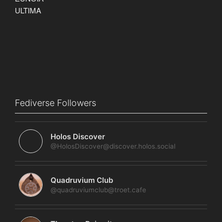
Fediverse Followers
Holos Discover
@HolosDiscover@discover.holos.social
Quadruvium Club
@quadruviumclub@troet.cafe