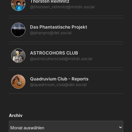
Thorsten Reimnitz
@thorsten_reimnitz@mstdn.social
Das Phantastische Projekt
@phanpro@det.social
ASTROCOHORS CLUB
@astrocohorsclub@mstdn.social
Quadruvium Club - Reports
@quadrivium_club@det.social
Archiv