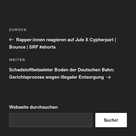
Beitragsnavigation
Vorheriger
ZURÜCK
Beitrag
Rapper:innen reagieren auf Jule X Cypherpart |
Bounce | SRF #shorts
Nächster
WEITER
Beitrag
Schadstoffbelasteter Boden der Deutschen Bahn:
Gerichtsprozess wegen illegaler Entsorgung
Webseite durchsuchen
Suche!