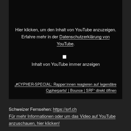
SPECIAL:
Rapper:innen
reagieren
auf
legendäre
Cypherparts!
|
Hier klicken, um den Inhalt von YouTube anzuzeigen.
Bounce
|
Erfahre mehr in der
Datenschutzerklärung von
SRF“
YouTube
.
von
YouTube
anzeigen
Inhalt von YouTube immer anzeigen
„#CYPHER-SPECIAL: Rapper:innen reagieren auf legendäre
Cypherparts! | Bounce | SRF“ direkt öffnen
Schweizer Fernsehen:
https://srf.ch
Für mehr Informationen oder um das Video auf YouTube
anzuschauen, hier klicken!