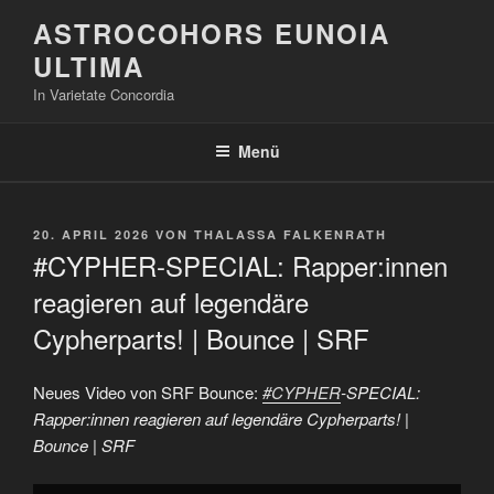
Zum
ASTROCOHORS EUNOIA
Inhalt
ULTIMA
springen
In Varietate Concordia
Menü
VERÖFFENTLICHT
20. APRIL 2026
VON
THALASSA FALKENRATH
AM
#CYPHER-SPECIAL: Rapper:innen
reagieren auf legendäre
Cypherparts! | Bounce | SRF
Neues Video von SRF Bounce:
#CYPHER
-SPECIAL:
Rapper:innen reagieren auf legendäre Cypherparts! |
Bounce | SRF
„#CYPHER-